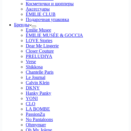
Косметички и шопперы
Аксессуары
ÉMILIE CLUB
Подарочная упаковка
Бренды
Emilie Musee
ÉMILIE MUSÉE & GOCCIA
LOVE Stories
Dear Me Lingerie
Closer Couture
PRELUDIYA
Verse
Shikkosa
Chantelle Paris
Le Journal
Calvin Klein
DKNY
Hanky Panky
YONI
CLO
LA BOMBE
PassionZu
No Pantaloons
Ohmymarr
Oh My Jolene