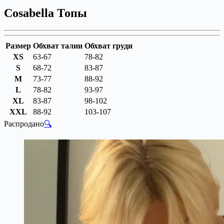
Cosabella Топы
Размер
Обхват талии
Обхват груди
XS
63-67
78-82
S
68-72
83-87
M
73-77
88-92
L
78-82
93-97
XL
83-87
98-102
XXL
88-92
103-107
Распродано
🔍