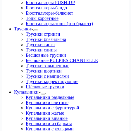
Бюстгальтеры PUSH-UP
Бюстгальтеры-бандо
Бюстгальтеры-балконет
Топы корсетные
Бюстгальтеры-топы (топ бралетт)
Трусики
Трусики стринги
Трусики бразильяна
Трусики танга
Трусики слипы
Бесшовные трусики
Бесшовные PULPIES CHANTELLE
Трусики завышенные
Трусики шортики
Трусики с надписями
Трусики корректирующие
Шёлковые трусики
Купальники
Купальники раздельные
Купальники слитные
Купальники с фурнитурой
Купальники жатые
Купальники вязаные
Купальники из бархата
Купальники с кольцами