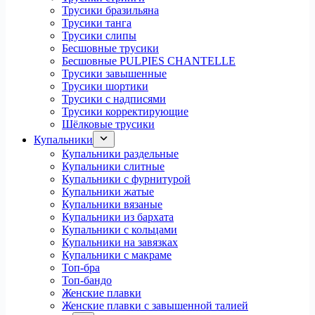
Трусики бразильяна
Трусики танга
Трусики слипы
Бесшовные трусики
Бесшовные PULPIES CHANTELLE
Трусики завышенные
Трусики шортики
Трусики с надписями
Трусики корректирующие
Шёлковые трусики
Купальники
Купальники раздельные
Купальники слитные
Купальники с фурнитурой
Купальники жатые
Купальники вязаные
Купальники из бархата
Купальники с кольцами
Купальники на завязках
Купальники с макраме
Топ-бра
Топ-бандо
Женские плавки
Женские плавки с завышенной талией