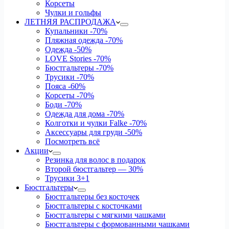
Корсеты
Чулки и гольфы
ЛЕТНЯЯ РАСПРОДАЖА
Купальники
-70%
Пляжная одежда
-70%
Одежда
-50%
LOVE Stories
-70%
Бюстгальтеры
-70%
Трусики
-70%
Пояса
-60%
Корсеты
-70%
Боди
-70%
Одежда для дома
-70%
Колготки и чулки Falke
-70%
Аксессуары для груди
-50%
Посмотреть всё
Акции
Резинка для волос в подарок
Второй бюстгальтер — 30%
Трусики 3+1
Бюстгальтеры
Бюстгальтеры без косточек
Бюстгальтеры с косточками
Бюстгальтеры с мягкими чашками
Бюстгальтеры с формованными чашками