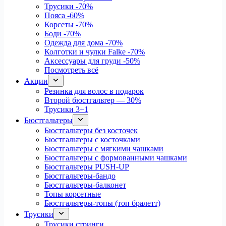
Трусики
-70%
Пояса
-60%
Корсеты
-70%
Боди
-70%
Одежда для дома
-70%
Колготки и чулки Falke
-70%
Аксессуары для груди
-50%
Посмотреть всё
Акции
Резинка для волос в подарок
Второй бюстгальтер — 30%
Трусики 3+1
Бюстгальтеры
Бюстгальтеры без косточек
Бюстгальтеры с косточками
Бюстгальтеры с мягкими чашками
Бюстгальтеры с формованными чашками
Бюстгальтеры PUSH-UP
Бюстгальтеры-бандо
Бюстгальтеры-балконет
Топы корсетные
Бюстгальтеры-топы (топ бралетт)
Трусики
Трусики стринги