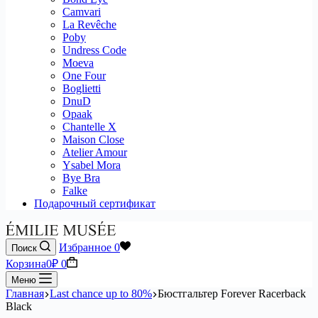
Camvari
La Revêche
Poby
Undress Code
Moeva
One Four
Boglietti
DnuD
Opaak
Chantelle X
Maison Close
Atelier Amour
Ysabel Mora
Bye Bra
Falke
Подарочный сертификат
Избранное
0
Поиск
Корзина
0
₽
0
Меню
Главная
Last chance up to 80%
Бюстгальтер Forever Racerback
Black