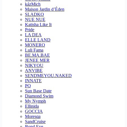
kázMich
Maison Jardin d’Éden
SLADKO
NUE NUE
Katisha Like It
Pride
LA DEA
ELLE LAND
MONERO
Luli Fama
BE.MA.BAE
JENEE MER
NIKYOU
ANVIBE
SENDMEYOU.NAKED
INNATE
PQ
Sun Base Date
Diamond Swim
My Nymph
Ellinida
GOCCIA
Moresqa
SandCruise
Bond Eye