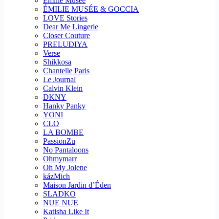
Emilie Musee
ÉMILIE MUSÉE & GOCCIA
LOVE Stories
Dear Me Lingerie
Closer Couture
PRELUDIYA
Verse
Shikkosa
Chantelle Paris
Le Journal
Calvin Klein
DKNY
Hanky Panky
YONI
CLO
LA BOMBE
PassionZu
No Pantaloons
Ohmymarr
Oh My Jolene
kázMich
Maison Jardin d’Éden
SLADKO
NUE NUE
Katisha Like It