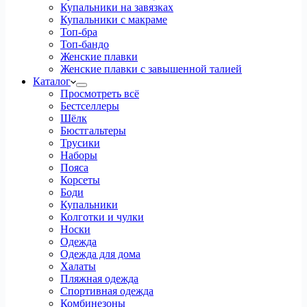
Купальники на завязках
Купальники с макраме
Топ-бра
Топ-бандо
Женские плавки
Женские плавки с завышенной талией
Каталог
Просмотреть всё
Бестселлеры
Шёлк
Бюстгальтеры
Трусики
Наборы
Пояса
Корсеты
Боди
Купальники
Колготки и чулки
Носки
Одежда
Одежда для дома
Халаты
Пляжная одежда
Спортивная одежда
Комбинезоны