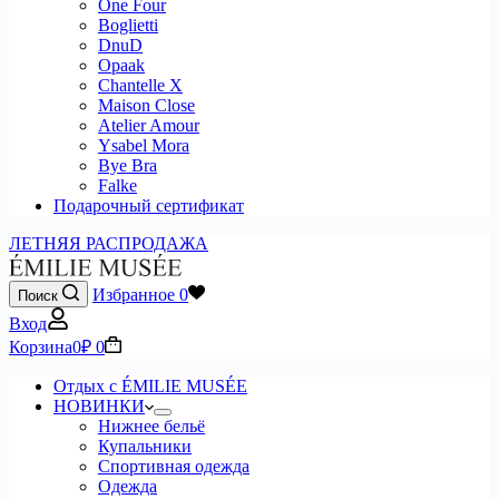
One Four
Boglietti
DnuD
Opaak
Chantelle X
Maison Close
Atelier Amour
Ysabel Mora
Bye Bra
Falke
Подарочный сертификат
ЛЕТНЯЯ РАСПРОДАЖА
Избранное
0
Поиск
Вход
Корзина
0
₽
0
Отдых с ÉMILIE MUSÉE
НОВИНКИ
Нижнее бельё
Купальники
Спортивная одежда
Одежда