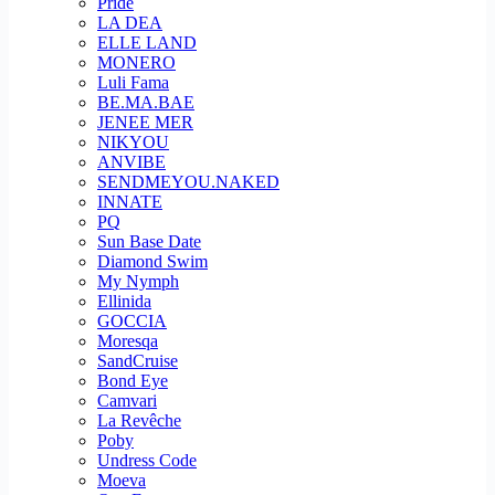
Pride
LA DEA
ELLE LAND
MONERO
Luli Fama
BE.MA.BAE
JENEE MER
NIKYOU
ANVIBE
SENDMEYOU.NAKED
INNATE
PQ
Sun Base Date
Diamond Swim
My Nymph
Ellinida
GOCCIA
Moresqa
SandCruise
Bond Eye
Camvari
La Revêche
Poby
Undress Code
Moeva