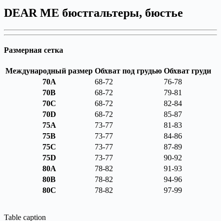
DEAR ME бюстгальтеры, бюстье
Размерная сетка
Международный размер
Обхват под грудью
Обхват груди
70A
68-72
76-78
70B
68-72
79-81
70C
68-72
82-84
70D
68-72
85-87
75A
73-77
81-83
75B
73-77
84-86
75C
73-77
87-89
75D
73-77
90-92
80A
78-82
91-93
80B
78-82
94-96
80C
78-82
97-99
Table caption