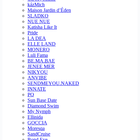
kázMich
Maison Jardin d’Éden
SLADKO
NUE NUE
Katisha Like It
Pride
LA DEA
ELLE LAND
MONERO
Luli Fama
BE.MA.BAE
JENEE MER
NIKYOU
ANVIBE
SENDMEYOU.NAKED
INNATE
PQ
Sun Base Date
Diamond Swim
My Nymph
Ellinida
GOCCIA
Moresqa
SandCruise
Bond Eye