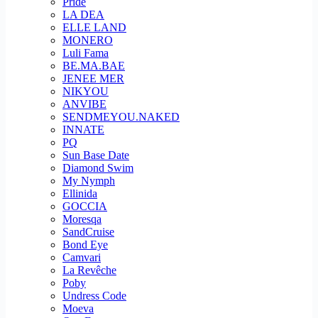
Pride
LA DEA
ELLE LAND
MONERO
Luli Fama
BE.MA.BAE
JENEE MER
NIKYOU
ANVIBE
SENDMEYOU.NAKED
INNATE
PQ
Sun Base Date
Diamond Swim
My Nymph
Ellinida
GOCCIA
Moresqa
SandCruise
Bond Eye
Camvari
La Revêche
Poby
Undress Code
Moeva