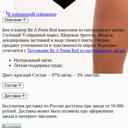
В избранное
В избранное
Описание
Бюстгальтер Be A Poem Red выполнен из натурального шёлка.
Глубокий V-образный вырез. Широкие бретели. Модель
декорирована застежкой в виде тонкого банта. Оборки
придают утонченности и чувственности образу. Идеально
сочетается с
Трусиками Be A Poem Red из натурального шёлка
Натуральный шёлк;
Легкая поддержка груди;
Цвет: красный Состав: – 97% шёлк; – 3% эластан;
Состав
Доставка
Бесплатная доставка по России доступна при заказе от 10 000
рублей. Доставка может быть оплачена при оформлении
заказа в интернет–магазине.
Подробнее