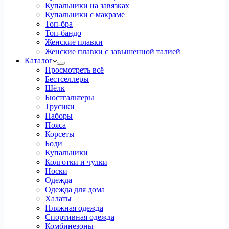
Купальники на завязках
Купальники с макраме
Топ-бра
Топ-бандо
Женские плавки
Женские плавки с завышенной талией
Каталог
Просмотреть всё
Бестселлеры
Шёлк
Бюстгальтеры
Трусики
Наборы
Пояса
Корсеты
Боди
Купальники
Колготки и чулки
Носки
Одежда
Одежда для дома
Халаты
Пляжная одежда
Спортивная одежда
Комбинезоны