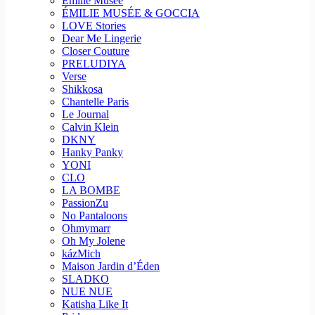
Emilie Musee
ÉMILIE MUSÉE & GOCCIA
LOVE Stories
Dear Me Lingerie
Closer Couture
PRELUDIYA
Verse
Shikkosa
Chantelle Paris
Le Journal
Calvin Klein
DKNY
Hanky Panky
YONI
CLO
LA BOMBE
PassionZu
No Pantaloons
Ohmymarr
Oh My Jolene
kázMich
Maison Jardin d’Éden
SLADKO
NUE NUE
Katisha Like It