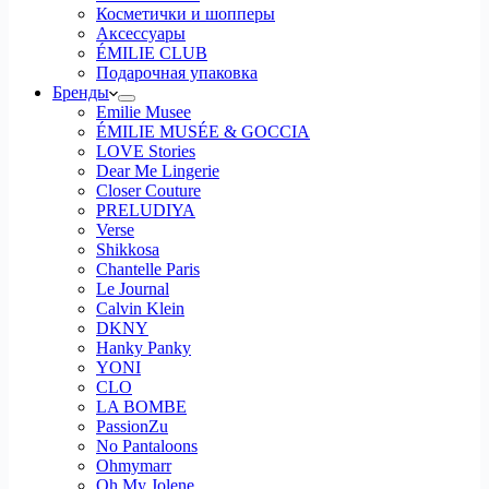
Косметички и шопперы
Аксессуары
ÉMILIE CLUB
Подарочная упаковка
Бренды
Emilie Musee
ÉMILIE MUSÉE & GOCCIA
LOVE Stories
Dear Me Lingerie
Closer Couture
PRELUDIYA
Verse
Shikkosa
Chantelle Paris
Le Journal
Calvin Klein
DKNY
Hanky Panky
YONI
CLO
LA BOMBE
PassionZu
No Pantaloons
Ohmymarr
Oh My Jolene