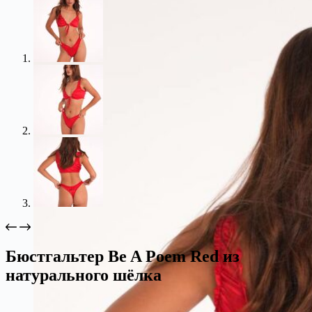
Бюстгальтер Be A Poem Red из
натурального шёлка