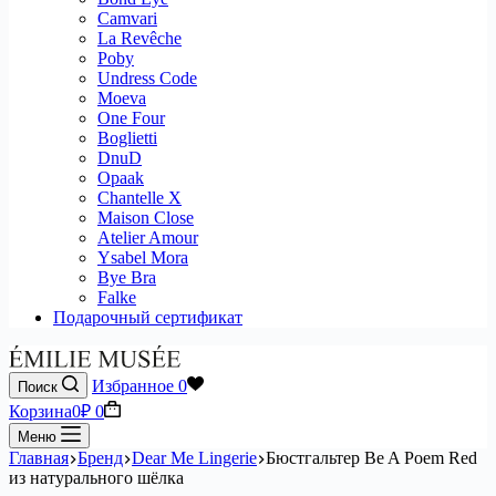
Camvari
La Revêche
Poby
Undress Code
Moeva
One Four
Boglietti
DnuD
Opaak
Chantelle X
Maison Close
Atelier Amour
Ysabel Mora
Bye Bra
Falke
Подарочный сертификат
Избранное
0
Поиск
Корзина
0
₽
0
Меню
Главная
Бренд
Dear Me Lingerie
Бюстгальтер Be A Poem Red
из натурального шёлка