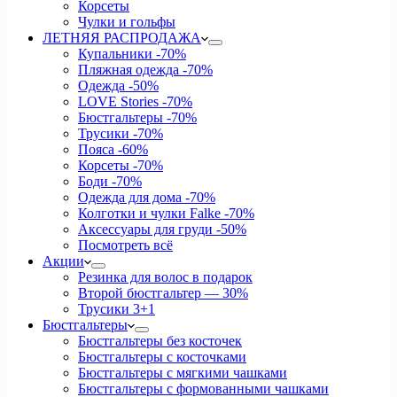
Корсеты
Чулки и гольфы
ЛЕТНЯЯ РАСПРОДАЖА
Купальники
-70%
Пляжная одежда
-70%
Одежда
-50%
LOVE Stories
-70%
Бюстгальтеры
-70%
Трусики
-70%
Пояса
-60%
Корсеты
-70%
Боди
-70%
Одежда для дома
-70%
Колготки и чулки Falke
-70%
Аксессуары для груди
-50%
Посмотреть всё
Акции
Резинка для волос в подарок
Второй бюстгальтер — 30%
Трусики 3+1
Бюстгальтеры
Бюстгальтеры без косточек
Бюстгальтеры с косточками
Бюстгальтеры с мягкими чашками
Бюстгальтеры с формованными чашками