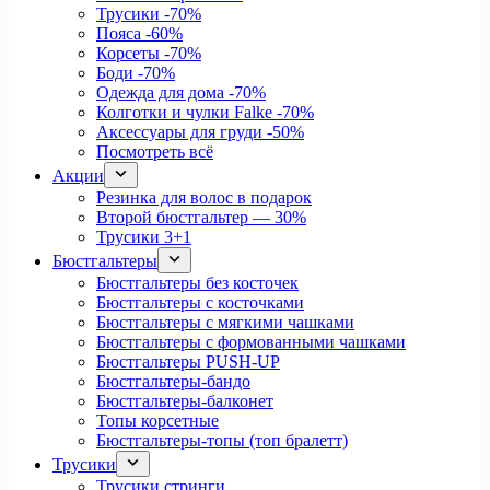
Трусики
-70%
Пояса
-60%
Корсеты
-70%
Боди
-70%
Одежда для дома
-70%
Колготки и чулки Falke
-70%
Аксессуары для груди
-50%
Посмотреть всё
Акции
Резинка для волос в подарок
Второй бюстгальтер — 30%
Трусики 3+1
Бюстгальтеры
Бюстгальтеры без косточек
Бюстгальтеры с косточками
Бюстгальтеры с мягкими чашками
Бюстгальтеры с формованными чашками
Бюстгальтеры PUSH-UP
Бюстгальтеры-бандо
Бюстгальтеры-балконет
Топы корсетные
Бюстгальтеры-топы (топ бралетт)
Трусики
Трусики стринги