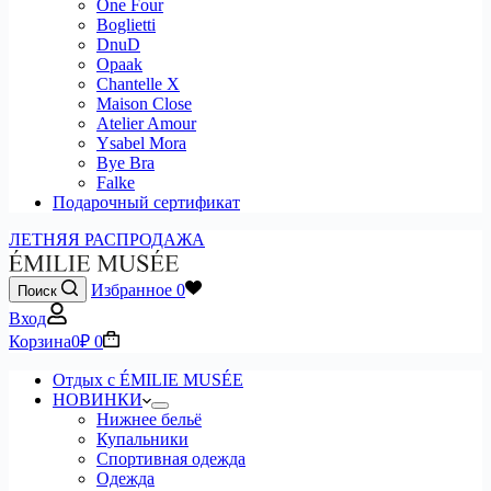
One Four
Boglietti
DnuD
Opaak
Chantelle X
Maison Close
Atelier Amour
Ysabel Mora
Bye Bra
Falke
Подарочный сертификат
ЛЕТНЯЯ РАСПРОДАЖА
Избранное
0
Поиск
Вход
Корзина
0
₽
0
Отдых с ÉMILIE MUSÉE
НОВИНКИ
Нижнее бельё
Купальники
Спортивная одежда
Одежда