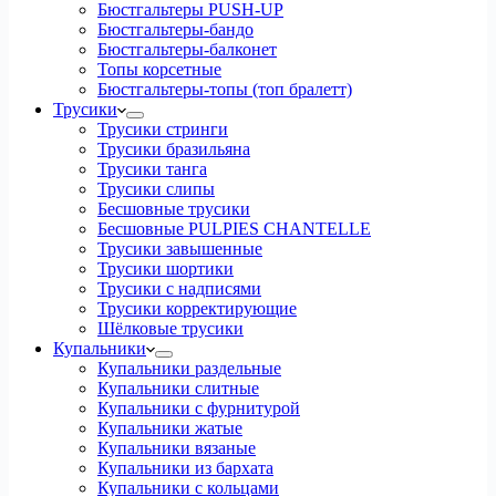
Бюстгальтеры PUSH-UP
Бюстгальтеры-бандо
Бюстгальтеры-балконет
Топы корсетные
Бюстгальтеры-топы (топ бралетт)
Трусики
Трусики стринги
Трусики бразильяна
Трусики танга
Трусики слипы
Бесшовные трусики
Бесшовные PULPIES CHANTELLE
Трусики завышенные
Трусики шортики
Трусики с надписями
Трусики корректирующие
Шёлковые трусики
Купальники
Купальники раздельные
Купальники слитные
Купальники с фурнитурой
Купальники жатые
Купальники вязаные
Купальники из бархата
Купальники с кольцами