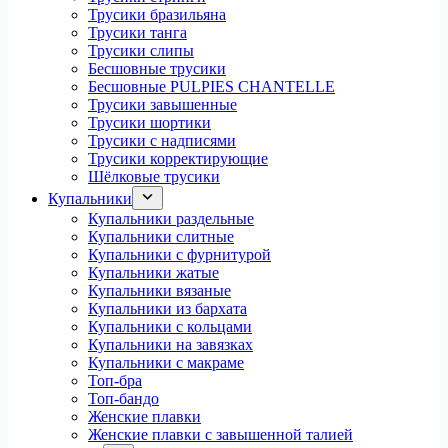
Трусики бразильяна
Трусики танга
Трусики слипы
Бесшовные трусики
Бесшовные PULPIES CHANTELLE
Трусики завышенные
Трусики шортики
Трусики с надписями
Трусики корректирующие
Шёлковые трусики
Купальники
Купальники раздельные
Купальники слитные
Купальники с фурнитурой
Купальники жатые
Купальники вязаные
Купальники из бархата
Купальники с кольцами
Купальники на завязках
Купальники с макраме
Топ-бра
Топ-бандо
Женские плавки
Женские плавки с завышенной талией