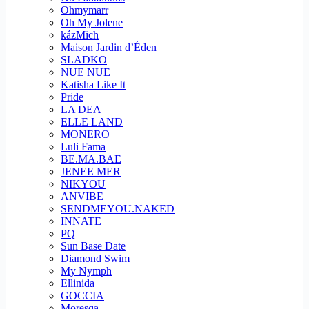
Ohmymarr
Oh My Jolene
kázMich
Maison Jardin d’Éden
SLADKO
NUE NUE
Katisha Like It
Pride
LA DEA
ELLE LAND
MONERO
Luli Fama
BE.MA.BAE
JENEE MER
NIKYOU
ANVIBE
SENDMEYOU.NAKED
INNATE
PQ
Sun Base Date
Diamond Swim
My Nymph
Ellinida
GOCCIA
Moresqa