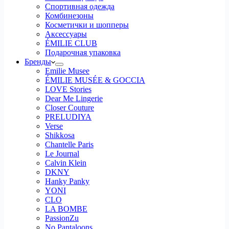
Спортивная одежда
Комбинезоны
Косметички и шопперы
Аксессуары
ÉMILIE CLUB
Подарочная упаковка
Бренды
Emilie Musee
ÉMILIE MUSÉE & GOCCIA
LOVE Stories
Dear Me Lingerie
Closer Couture
PRELUDIYA
Verse
Shikkosa
Chantelle Paris
Le Journal
Calvin Klein
DKNY
Hanky Panky
YONI
CLO
LA BOMBE
PassionZu
No Pantaloons