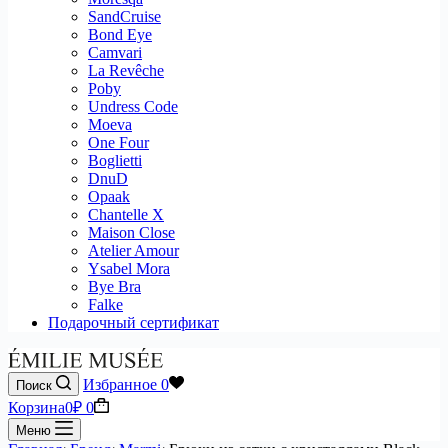
SandCruise
Bond Eye
Camvari
La Revêche
Poby
Undress Code
Moeva
One Four
Boglietti
DnuD
Opaak
Chantelle X
Maison Close
Atelier Amour
Ysabel Mora
Bye Bra
Falke
Подарочный сертификат
Избранное
0
Поиск
Корзина
0
₽
0
Меню