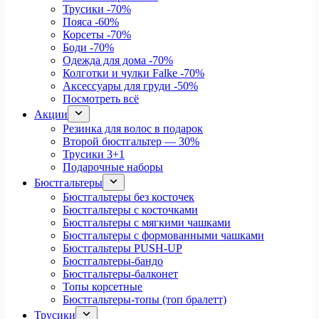
Трусики
-70%
Пояса
-60%
Корсеты
-70%
Боди
-70%
Одежда для дома
-70%
Колготки и чулки Falke
-70%
Аксессуары для груди
-50%
Посмотреть всё
Акции
Резинка для волос в подарок
Второй бюстгальтер — 30%
Трусики 3+1
Подарочные наборы
Бюстгальтеры
Бюстгальтеры без косточек
Бюстгальтеры с косточками
Бюстгальтеры с мягкими чашками
Бюстгальтеры с формованными чашками
Бюстгальтеры PUSH-UP
Бюстгальтеры-бандо
Бюстгальтеры-балконет
Топы корсетные
Бюстгальтеры-топы (топ бралетт)
Трусики