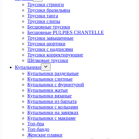
Трусики стринги
Трусики бразильяна
Трусики танга
Трусики слипы
Бесшовные трусики
Бесшовные PULPIES CHANTELLE
Трусики завышенные
Трусики шортики
Трусики с надписями
Трусики корректирующие
Шёлковые трусики
Купальники
Купальники раздельные
Купальники слитные
Купальники с фурнитурой
Купальники жатые
Купальники вязаные
Купальники из бархата
Купальники с кольцами
Купальники на завязках
Купальники с макраме
Топ-бра
Топ-бандо
Женские плавки