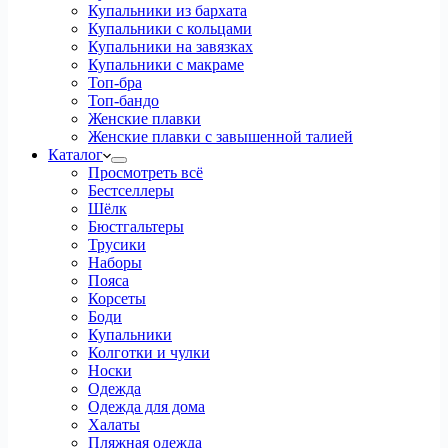
Купальники из бархата
Купальники с кольцами
Купальники на завязках
Купальники с макраме
Топ-бра
Топ-бандо
Женские плавки
Женские плавки с завышенной талией
Каталог
Просмотреть всё
Бестселлеры
Шёлк
Бюстгальтеры
Трусики
Наборы
Пояса
Корсеты
Боди
Купальники
Колготки и чулки
Носки
Одежда
Одежда для дома
Халаты
Пляжная одежда