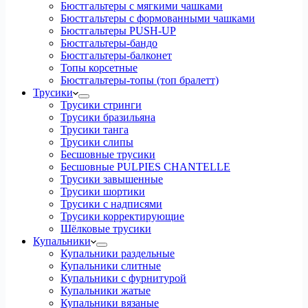
Бюстгальтеры с мягкими чашками
Бюстгальтеры с формованными чашками
Бюстгальтеры PUSH-UP
Бюстгальтеры-бандо
Бюстгальтеры-балконет
Топы корсетные
Бюстгальтеры-топы (топ бралетт)
Трусики
Трусики стринги
Трусики бразильяна
Трусики танга
Трусики слипы
Бесшовные трусики
Бесшовные PULPIES CHANTELLE
Трусики завышенные
Трусики шортики
Трусики с надписями
Трусики корректирующие
Шёлковые трусики
Купальники
Купальники раздельные
Купальники слитные
Купальники с фурнитурой
Купальники жатые
Купальники вязаные