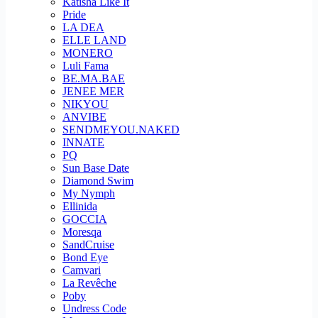
Katisha Like It
Pride
LA DEA
ELLE LAND
MONERO
Luli Fama
BE.MA.BAE
JENEE MER
NIKYOU
ANVIBE
SENDMEYOU.NAKED
INNATE
PQ
Sun Base Date
Diamond Swim
My Nymph
Ellinida
GOCCIA
Moresqa
SandCruise
Bond Eye
Camvari
La Revêche
Poby
Undress Code