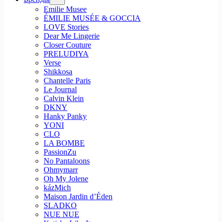
Emilie Musee
ÉMILIE MUSÉE & GOCCIA
LOVE Stories
Dear Me Lingerie
Closer Couture
PRELUDIYA
Verse
Shikkosa
Chantelle Paris
Le Journal
Calvin Klein
DKNY
Hanky Panky
YONI
CLO
LA BOMBE
PassionZu
No Pantaloons
Ohmymarr
Oh My Jolene
kázMich
Maison Jardin d’Éden
SLADKO
NUE NUE