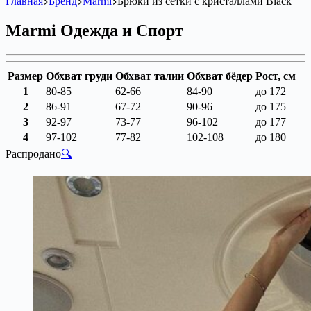
Главная
Бренд
Marmi
Брюки из сетки с кристаллами Black
Marmi Одежда и Спорт
Размер
Обхват груди
Обхват талии
Обхват бёдер
Рост, см
1
80-85
62-66
84-90
до 172
2
86-91
67-72
90-96
до 175
3
92-97
73-77
96-102
до 177
4
97-102
77-82
102-108
до 180
Распродано
🔍