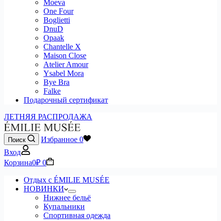
Moeva
One Four
Boglietti
DnuD
Opaak
Chantelle X
Maison Close
Atelier Amour
Ysabel Mora
Bye Bra
Falke
Подарочный сертификат
ЛЕТНЯЯ РАСПРОДАЖА
Избранное
0
Поиск
Вход
Корзина
0
₽
0
Отдых с ÉMILIE MUSÉE
НОВИНКИ
Нижнее бельё
Купальники
Спортивная одежда