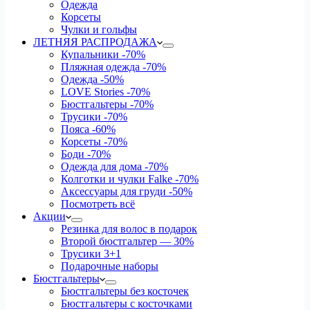
Одежда
Корсеты
Чулки и гольфы
ЛЕТНЯЯ РАСПРОДАЖА
Купальники
-70%
Пляжная одежда
-70%
Одежда
-50%
LOVE Stories
-70%
Бюстгальтеры
-70%
Трусики
-70%
Пояса
-60%
Корсеты
-70%
Боди
-70%
Одежда для дома
-70%
Колготки и чулки Falke
-70%
Аксессуары для груди
-50%
Посмотреть всё
Акции
Резинка для волос в подарок
Второй бюстгальтер — 30%
Трусики 3+1
Подарочные наборы
Бюстгальтеры
Бюстгальтеры без косточек
Бюстгальтеры с косточками