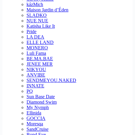
kázMich
Maison Jardin d’Éden
SLADKO
NUE NUE
Katisha Like It
Pride
LA DEA
ELLE LAND
MONERO
Luli Fama
BE.MA.BAE
JENEE MER
NIKYOU
ANVIBE
SENDMEYOU.NAKED
INNATE
PQ
Sun Base Date
Diamond Swim
My Nymph
Ellinida
GOCCIA
Moresqa
SandCruise
Bond Eye