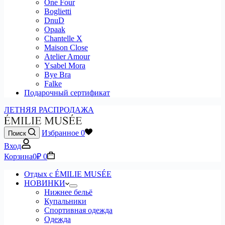
One Four
Boglietti
DnuD
Opaak
Chantelle X
Maison Close
Atelier Amour
Ysabel Mora
Bye Bra
Falke
Подарочный сертификат
ЛЕТНЯЯ РАСПРОДАЖА
Избранное
0
Поиск
Вход
Корзина
0
₽
0
Отдых с ÉMILIE MUSÉE
НОВИНКИ
Нижнее бельё
Купальники
Спортивная одежда
Одежда