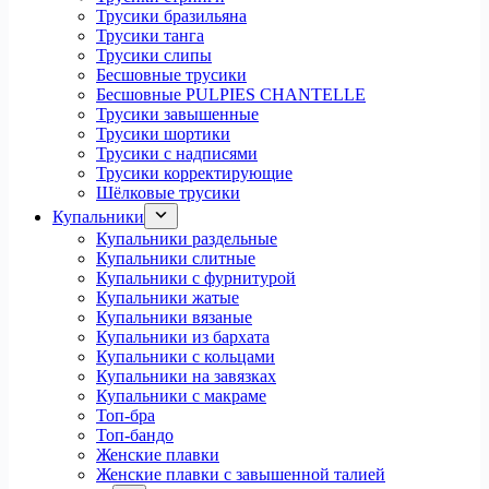
Трусики бразильяна
Трусики танга
Трусики слипы
Бесшовные трусики
Бесшовные PULPIES CHANTELLE
Трусики завышенные
Трусики шортики
Трусики с надписями
Трусики корректирующие
Шёлковые трусики
Купальники
Купальники раздельные
Купальники слитные
Купальники с фурнитурой
Купальники жатые
Купальники вязаные
Купальники из бархата
Купальники с кольцами
Купальники на завязках
Купальники с макраме
Топ-бра
Топ-бандо
Женские плавки
Женские плавки с завышенной талией