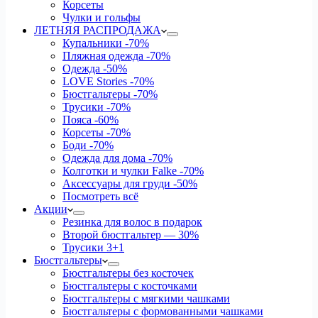
Корсеты
Чулки и гольфы
ЛЕТНЯЯ РАСПРОДАЖА
Купальники
-70%
Пляжная одежда
-70%
Одежда
-50%
LOVE Stories
-70%
Бюстгальтеры
-70%
Трусики
-70%
Пояса
-60%
Корсеты
-70%
Боди
-70%
Одежда для дома
-70%
Колготки и чулки Falke
-70%
Аксессуары для груди
-50%
Посмотреть всё
Акции
Резинка для волос в подарок
Второй бюстгальтер — 30%
Трусики 3+1
Бюстгальтеры
Бюстгальтеры без косточек
Бюстгальтеры с косточками
Бюстгальтеры с мягкими чашками
Бюстгальтеры с формованными чашками