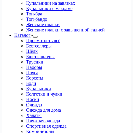
Купальники на завязках
Купальники с макраме
Топ-бра
Топ-бандо
Женские плавки
Женские плавки с завышенной талией
Каталог
Просмотреть всё
Бестселлеры
Шёлк
Бюстгальтеры
Трусики
Наборы
Пояса
Корсеты
Боди
Купальники
Колготки и чулки
Носки
Одежда
Одежда для дома
Халаты
Пляжная одежда
Спортивная одежда
Комбинезоны