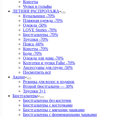
Корсеты
Чулки и гольфы
ЛЕТНЯЯ РАСПРОДАЖА
Купальники
-70%
Пляжная одежда
-70%
Одежда
-50%
LOVE Stories
-70%
Бюстгальтеры
-70%
Трусики
-70%
Пояса
-60%
Корсеты
-70%
Боди
-70%
Одежда для дома
-70%
Колготки и чулки Falke
-70%
Аксессуары для груди
-50%
Посмотреть всё
Акции
Резинка для волос в подарок
Второй бюстгальтер — 30%
Трусики 3+1
Бюстгальтеры
Бюстгальтеры без косточек
Бюстгальтеры с косточками
Бюстгальтеры с мягкими чашками
Бюстгальтеры с формованными чашками