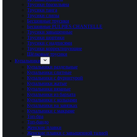
Трусики бразильяна
Трусики танга
Трусики слипы
Бесшовные трусики
Бесшовные PULPIES CHANTELLE
Трусики завышенные
Трусики шортики
Трусики с надписями
Трусики корректирующие
Шёлковые трусики
Купальники
Купальники раздельные
Купальники слитные
Купальники с фурнитурой
Купальники жатые
Купальники вязаные
Купальники из бархата
Купальники с кольцами
Купальники на завязках
Купальники с макраме
Топ-бра
Топ-бандо
Женские плавки
Женские плавки с завышенной талией