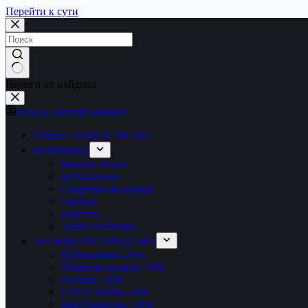
Перейти к сути
Ничего не найдено
Вход в личный кабинет
Отдых с ÉMILIE MUSÉE
НОВИНКИ
Нижнее бельё
Купальники
Спортивная одежда
Одежда
Корсеты
Чулки и гольфы
ЛЕТНЯЯ РАСПРОДАЖА
Купальники
-70%
Пляжная одежда
-70%
Одежда
-50%
LOVE Stories
-70%
Бюстгальтеры
-70%