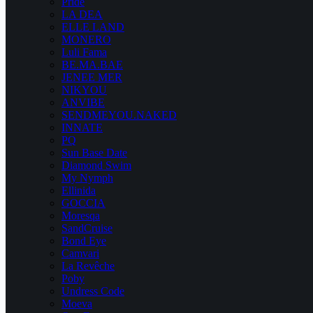
Pride
LA DEA
ELLE LAND
MONERO
Luli Fama
BE.MA.BAE
JENEE MER
NIKYOU
ANVIBE
SENDMEYOU.NAKED
INNATE
PQ
Sun Base Date
Diamond Swim
My Nymph
Ellinida
GOCCIA
Moresqa
SandCruise
Bond Eye
Camvari
La Revêche
Poby
Undress Code
Moeva