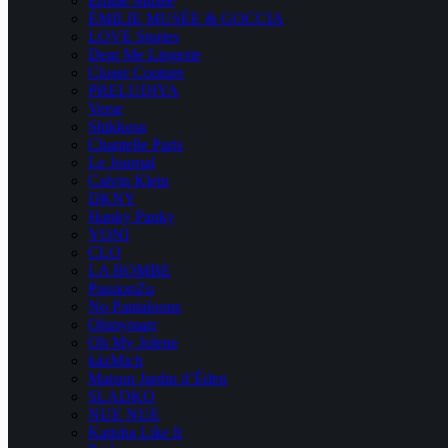
Emilie Musee
ÉMILIE MUSÉE & GOCCIA
LOVE Stories
Dear Me Lingerie
Closer Couture
PRELUDIYA
Verse
Shikkosa
Chantelle Paris
Le Journal
Calvin Klein
DKNY
Hanky Panky
YONI
CLO
LA BOMBE
PassionZu
No Pantaloons
Ohmymarr
Oh My Jolene
kázMich
Maison Jardin d’Éden
SLADKO
NUE NUE
Katisha Like It