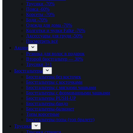
Трусики
-70%
Пояса
-60%
Корсеты
-70%
Боди
-70%
Одежда для дома
-70%
Колготки и чулки Falke
-70%
Аксессуары для груди
-50%
Посмотреть всё
Акции
Резинка для волос в подарок
Второй бюстгальтер — 30%
Трусики 3+1
Бюстгальтеры
Бюстгальтеры без косточек
Бюстгальтеры с косточками
Бюстгальтеры с мягкими чашками
Бюстгальтеры с формованными чашками
Бюстгальтеры PUSH-UP
Бюстгальтеры-бандо
Бюстгальтеры-балконет
Топы корсетные
Бюстгальтеры-топы (топ бралетт)
Трусики
Трусики стринги