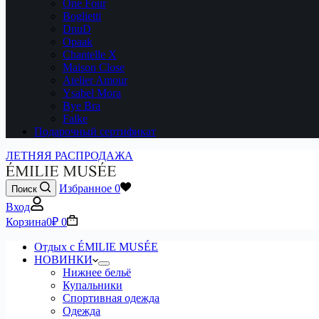
One Four
Boglietti
DnuD
Opaak
Chantelle X
Maison Close
Atelier Amour
Ysabel Mora
Bye Bra
Falke
Подарочный сертификат
ЛЕТНЯЯ РАСПРОДАЖА
Избранное
0
Поиск
Вход
Корзина
0
₽
0
Отдых с ÉMILIE MUSÉE
НОВИНКИ
Нижнее бельё
Купальники
Спортивная одежда
Одежда