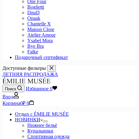
One Four
Boglietti
DnuD
Opaak
Chantelle X
Maison Close
Atelier Amour
Ysabel Mora
Bye Bra
Falke
Подарочный сертификат
Доступные фильтры
ЛЕТНЯЯ РАСПРОДАЖА
Избранное
0
Поиск
Вход
Корзина
0
₽
0
Отдых с ÉMILIE MUSÉE
НОВИНКИ
Нижнее бельё
Купальники
Спортивная одежда