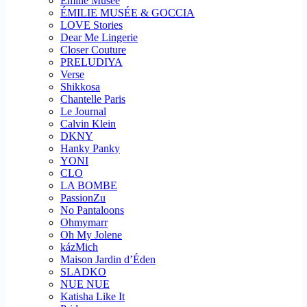
Emilie Musee
ÉMILIE MUSÉE & GOCCIA
LOVE Stories
Dear Me Lingerie
Closer Couture
PRELUDIYA
Verse
Shikkosa
Chantelle Paris
Le Journal
Calvin Klein
DKNY
Hanky Panky
YONI
CLO
LA BOMBE
PassionZu
No Pantaloons
Ohmymarr
Oh My Jolene
kázMich
Maison Jardin d’Éden
SLADKO
NUE NUE
Katisha Like It