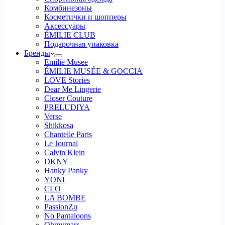
Комбинезоны
Косметички и шопперы
Аксессуары
ÉMILIE CLUB
Подарочная упаковка
Бренды
Emilie Musee
ÉMILIE MUSÉE & GOCCIA
LOVE Stories
Dear Me Lingerie
Closer Couture
PRELUDIYA
Verse
Shikkosa
Chantelle Paris
Le Journal
Calvin Klein
DKNY
Hanky Panky
YONI
CLO
LA BOMBE
PassionZu
No Pantaloons
Ohmymarr