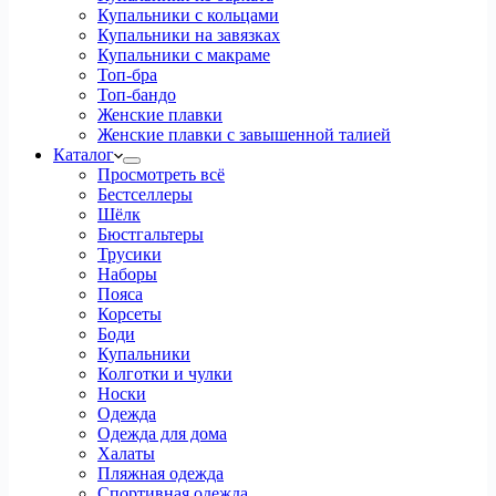
Купальники с кольцами
Купальники на завязках
Купальники с макраме
Топ-бра
Топ-бандо
Женские плавки
Женские плавки с завышенной талией
Каталог
Просмотреть всё
Бестселлеры
Шёлк
Бюстгальтеры
Трусики
Наборы
Пояса
Корсеты
Боди
Купальники
Колготки и чулки
Носки
Одежда
Одежда для дома
Халаты
Пляжная одежда
Спортивная одежда