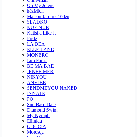
Oh My Jolene
kázMich
Maison Jardin d’Éden
SLADKO
NUE NUE
Katisha Like It
Pride
LA DEA
ELLE LAND
MONERO
Luli Fama
BE.MA.BAE
JENEE MER
NIKYOU
ANVIBE
SENDMEYOU.NAKED
INNATE
PQ
Sun Base Date
Diamond Swim
My Nymph
Ellinida
GOCCIA
Moresqa