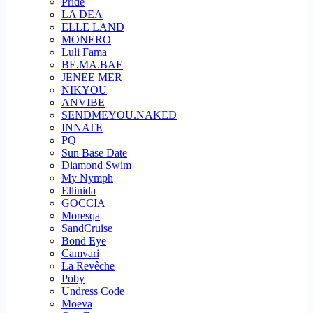
Pride
LA DEA
ELLE LAND
MONERO
Luli Fama
BE.MA.BAE
JENEE MER
NIKYOU
ANVIBE
SENDMEYOU.NAKED
INNATE
PQ
Sun Base Date
Diamond Swim
My Nymph
Ellinida
GOCCIA
Moresqa
SandCruise
Bond Eye
Camvari
La Revêche
Poby
Undress Code
Moeva