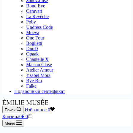
SandCruise
Bond Eye
Camvari
La Revêche
Poby
Undress Code
Moeva
One Four
Boglietti
DnuD
Opaak
Chantelle X
Maison Close
Atelier Amour
Ysabel Mora
Bye Bra
Falke
Подарочный сертификат
Избранное
0
Поиск
Корзина
0
₽
0
Меню