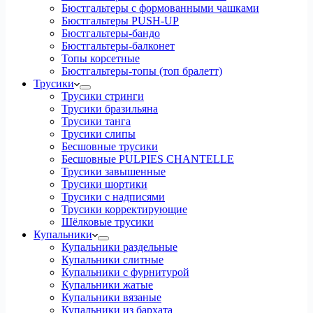
Бюстгальтеры с формованными чашками
Бюстгальтеры PUSH-UP
Бюстгальтеры-бандо
Бюстгальтеры-балконет
Топы корсетные
Бюстгальтеры-топы (топ бралетт)
Трусики
Трусики стринги
Трусики бразильяна
Трусики танга
Трусики слипы
Бесшовные трусики
Бесшовные PULPIES CHANTELLE
Трусики завышенные
Трусики шортики
Трусики с надписями
Трусики корректирующие
Шёлковые трусики
Купальники
Купальники раздельные
Купальники слитные
Купальники с фурнитурой
Купальники жатые
Купальники вязаные
Купальники из бархата