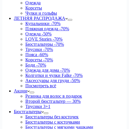
Одежда
Корсеты
Чулки и гольфы
ЛЕТНЯЯ РАСПРОДАЖА
Купальники
-70%
Пляжная одежда
-70%
Одежда
-50%
LOVE Stories
-70%
Бюстгальтеры
-70%
Трусики
-70%
Пояса
-60%
Корсеты
-70%
Боди
-70%
Одежда для дома
-70%
Колготки и чулки Falke
-70%
Аксессуары для груди
-50%
Посмотреть всё
Акции
Резинка для волос в подарок
Второй бюстгальтер — 30%
Трусики 3+1
Бюстгальтеры
Бюстгальтеры без косточек
Бюстгальтеры с косточками
Бюстгальтеры с мягкими чашками