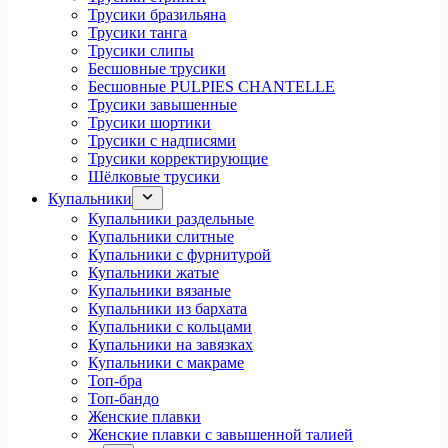
Трусики бразильяна
Трусики танга
Трусики слипы
Бесшовные трусики
Бесшовные PULPIES CHANTELLE
Трусики завышенные
Трусики шортики
Трусики с надписями
Трусики корректирующие
Шёлковые трусики
Купальники
Купальники раздельные
Купальники слитные
Купальники с фурнитурой
Купальники жатые
Купальники вязаные
Купальники из бархата
Купальники с кольцами
Купальники на завязках
Купальники с макраме
Топ-бра
Топ-бандо
Женские плавки
Женские плавки с завышенной талией