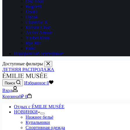
One Four
Boglietti
DnuD
Opaak
Chantelle X
Maison Close
Atelier Amour
Ysabel Mora
Bye Bra
Falke
Подарочный сертификат
Доступные фильтры
ЛЕТНЯЯ РАСПРОДАЖА
Избранное
0
Поиск
Вход
Корзина
0
₽
0
Отдых с ÉMILIE MUSÉE
НОВИНКИ
Нижнее бельё
Купальники
Спортивная одежда