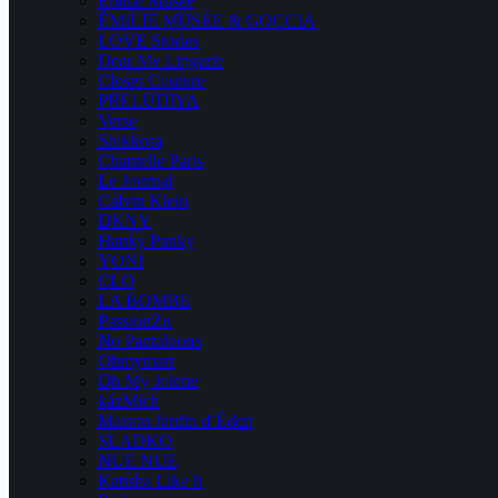
Emilie Musee
ÉMILIE MUSÉE & GOCCIA
LOVE Stories
Dear Me Lingerie
Closer Couture
PRELUDIYA
Verse
Shikkosa
Chantelle Paris
Le Journal
Calvin Klein
DKNY
Hanky Panky
YONI
CLO
LA BOMBE
PassionZu
No Pantaloons
Ohmymarr
Oh My Jolene
kázMich
Maison Jardin d’Éden
SLADKO
NUE NUE
Katisha Like It