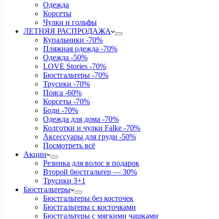
Одежда
Корсеты
Чулки и гольфы
ЛЕТНЯЯ РАСПРОДАЖА
Купальники
-70%
Пляжная одежда
-70%
Одежда
-50%
LOVE Stories
-70%
Бюстгальтеры
-70%
Трусики
-70%
Пояса
-60%
Корсеты
-70%
Боди
-70%
Одежда для дома
-70%
Колготки и чулки Falke
-70%
Аксессуары для груди
-50%
Посмотреть всё
Акции
Резинка для волос в подарок
Второй бюстгальтер — 30%
Трусики 3+1
Бюстгальтеры
Бюстгальтеры без косточек
Бюстгальтеры с косточками
Бюстгальтеры с мягкими чашками