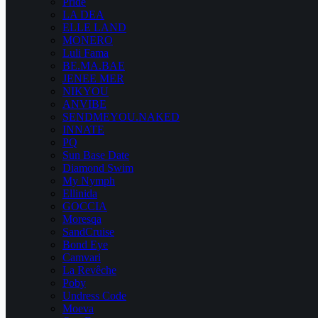
Pride
LA DEA
ELLE LAND
MONERO
Luli Fama
BE.MA.BAE
JENEE MER
NIKYOU
ANVIBE
SENDMEYOU.NAKED
INNATE
PQ
Sun Base Date
Diamond Swim
My Nymph
Ellinida
GOCCIA
Moresqa
SandCruise
Bond Eye
Camvari
La Revêche
Poby
Undress Code
Moeva