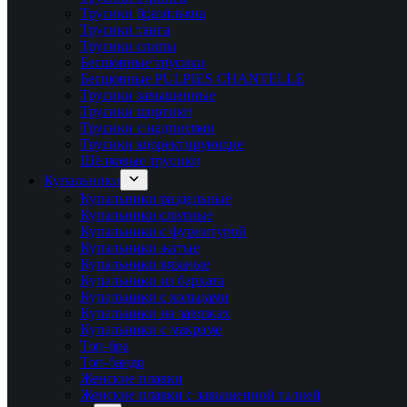
Трусики бразильяна
Трусики танга
Трусики слипы
Бесшовные трусики
Бесшовные PULPIES CHANTELLE
Трусики завышенные
Трусики шортики
Трусики с надписями
Трусики корректирующие
Шёлковые трусики
Купальники
Купальники раздельные
Купальники слитные
Купальники с фурнитурой
Купальники жатые
Купальники вязаные
Купальники из бархата
Купальники с кольцами
Купальники на завязках
Купальники с макраме
Топ-бра
Топ-бандо
Женские плавки
Женские плавки с завышенной талией