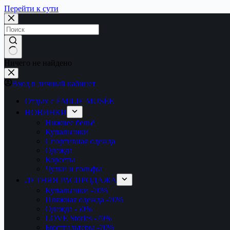
Перейти к сути
Ничего не найдено
Вход в личный кабинет
Отдых с ÉMILIE MUSÉE
НОВИНКИ
Нижнее бельё
Купальники
Спортивная одежда
Одежда
Корсеты
Чулки и гольфы
ЛЕТНЯЯ РАСПРОДАЖА
Купальники
-70%
Пляжная одежда
-70%
Одежда
-50%
LOVE Stories
-70%
Бюстгальтеры
-70%