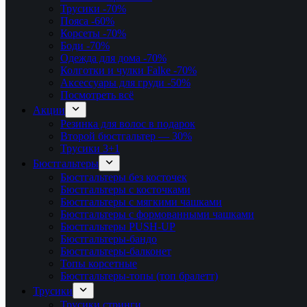
Трусики
-70%
Пояса
-60%
Корсеты
-70%
Боди
-70%
Одежда для дома
-70%
Колготки и чулки Falke
-70%
Аксессуары для груди
-50%
Посмотреть всё
Акции
Резинка для волос в подарок
Второй бюстгальтер — 30%
Трусики 3+1
Бюстгальтеры
Бюстгальтеры без косточек
Бюстгальтеры с косточками
Бюстгальтеры с мягкими чашками
Бюстгальтеры с формованными чашками
Бюстгальтеры PUSH-UP
Бюстгальтеры-бандо
Бюстгальтеры-балконет
Топы корсетные
Бюстгальтеры-топы (топ бралетт)
Трусики
Трусики стринги