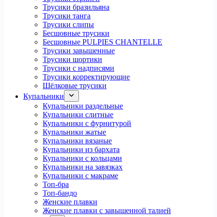
Трусики бразильяна
Трусики танга
Трусики слипы
Бесшовные трусики
Бесшовные PULPIES CHANTELLE
Трусики завышенные
Трусики шортики
Трусики с надписями
Трусики корректирующие
Шёлковые трусики
Купальники
Купальники раздельные
Купальники слитные
Купальники с фурнитурой
Купальники жатые
Купальники вязаные
Купальники из бархата
Купальники с кольцами
Купальники на завязках
Купальники с макраме
Топ-бра
Топ-бандо
Женские плавки
Женские плавки с завышенной талией