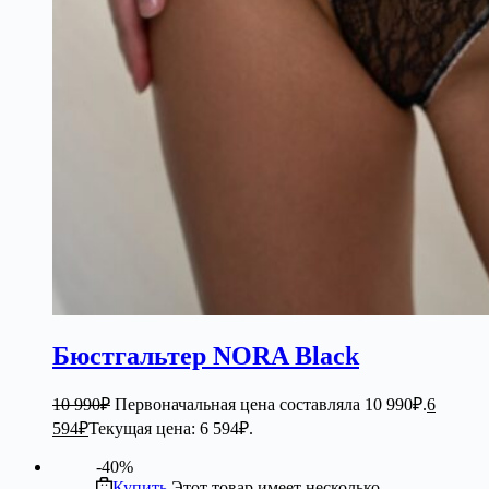
Бюстгальтер NORA Black
10 990
₽
Первоначальная цена составляла 10 990₽.
6
594
₽
Текущая цена: 6 594₽.
-40%
Купить
Этот товар имеет несколько