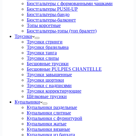
Бюстгальтеры с формованными чашками
Бюстгальтеры PUSH-UP
Бюстгальтеры-бандо
Бюстгальтеры-балконет
Топы корсетные
Бюстгальтеры-топы (топ бралетт)
Трусики
Трусики стринги
Трусики бразильяна
Трусики танга
Трусики слипы
Бесшовные трусики
Бесшовные PULPIES CHANTELLE
Трусики завышенные
Трусики шортики
Трусики с надписями
Трусики корректирующие
Шёлковые трусики
Купальники
Купальники раздельные
Купальники слитные
Купальники с фурнитурой
Купальники жатые
Купальники вязаные
Купальники из бархата