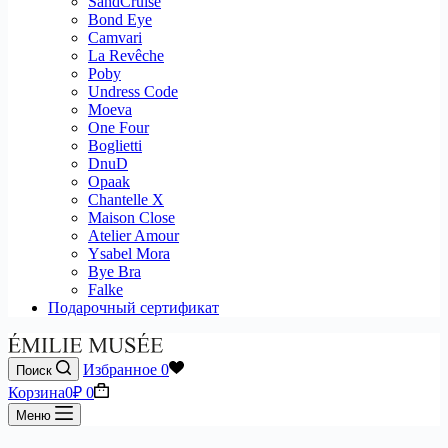
SandCruise
Bond Eye
Camvari
La Revêche
Poby
Undress Code
Moeva
One Four
Boglietti
DnuD
Opaak
Chantelle X
Maison Close
Atelier Amour
Ysabel Mora
Bye Bra
Falke
Подарочный сертификат
Избранное
0
Поиск
Корзина
0
₽
0
Меню