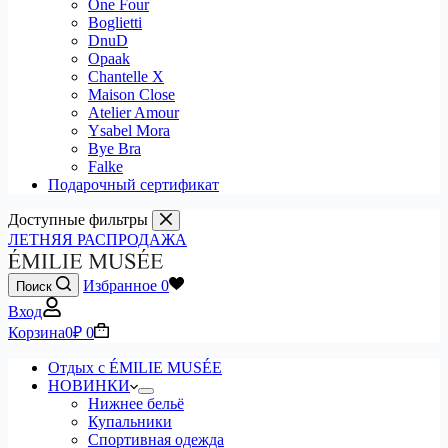
One Four
Boglietti
DnuD
Opaak
Chantelle X
Maison Close
Atelier Amour
Ysabel Mora
Bye Bra
Falke
Подарочный сертификат
Доступные фильтры
ЛЕТНЯЯ РАСПРОДАЖА
Избранное
0
Поиск
Вход
Корзина
0
₽
0
Отдых с ÉMILIE MUSÉE
НОВИНКИ
Нижнее бельё
Купальники
Спортивная одежда