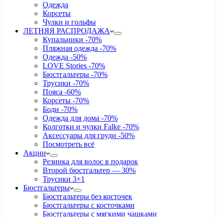
Одежда
Корсеты
Чулки и гольфы
ЛЕТНЯЯ РАСПРОДАЖА
Купальники
-70%
Пляжная одежда
-70%
Одежда
-50%
LOVE Stories
-70%
Бюстгальтеры
-70%
Трусики
-70%
Пояса
-60%
Корсеты
-70%
Боди
-70%
Одежда для дома
-70%
Колготки и чулки Falke
-70%
Аксессуары для груди
-50%
Посмотреть всё
Акции
Резинка для волос в подарок
Второй бюстгальтер — 30%
Трусики 3+1
Бюстгальтеры
Бюстгальтеры без косточек
Бюстгальтеры с косточками
Бюстгальтеры с мягкими чашками