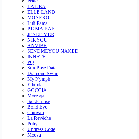
Pride
LA DEA
ELLE LAND
MONERO
Luli Fama
BE.MA.BAE
JENEE MER
NIKYOU
ANVIBE
SENDMEYOU.NAKED
INNATE
PQ
Sun Base Date
Diamond Swim
My Nymph
Ellinida
GOCCIA
Moresqa
SandCruise
Bond Eye
Camvari
La Revêche
Poby
Undress Code
Moeva