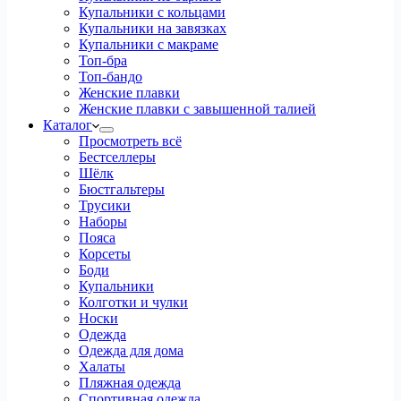
Купальники с кольцами
Купальники на завязках
Купальники с макраме
Топ-бра
Топ-бандо
Женские плавки
Женские плавки с завышенной талией
Каталог
Просмотреть всё
Бестселлеры
Шёлк
Бюстгальтеры
Трусики
Наборы
Пояса
Корсеты
Боди
Купальники
Колготки и чулки
Носки
Одежда
Одежда для дома
Халаты
Пляжная одежда
Спортивная одежда