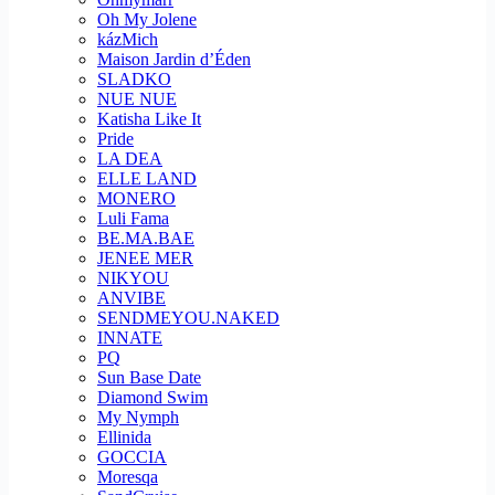
Oh My Jolene
kázMich
Maison Jardin d’Éden
SLADKO
NUE NUE
Katisha Like It
Pride
LA DEA
ELLE LAND
MONERO
Luli Fama
BE.MA.BAE
JENEE MER
NIKYOU
ANVIBE
SENDMEYOU.NAKED
INNATE
PQ
Sun Base Date
Diamond Swim
My Nymph
Ellinida
GOCCIA
Moresqa