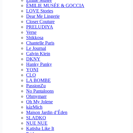
Emilie Musee
ÉMILIE MUSÉE & GOCCIA
LOVE Stories
Dear Me Lingerie
Closer Couture
PRELUDIYA
Verse
Shikkosa
Chantelle Paris
Le Journal
Calvin Klein
DKNY
Hanky Panky
YONI
CLO
LA BOMBE
PassionZu
No Pantaloons
Ohmymarr
Oh My Jolene
kázMich
Maison Jardin d’Éden
SLADKO
NUE NUE
Katisha Like It