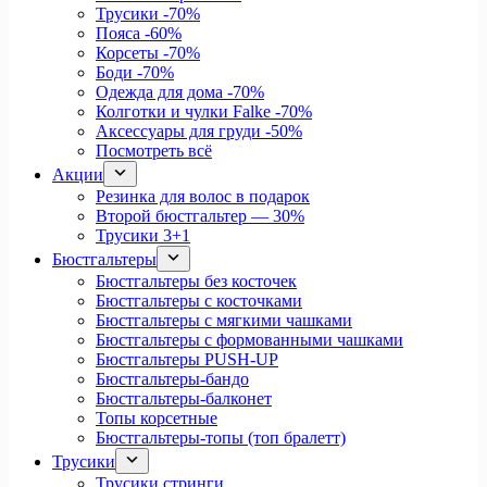
Трусики
-70%
Пояса
-60%
Корсеты
-70%
Боди
-70%
Одежда для дома
-70%
Колготки и чулки Falke
-70%
Аксессуары для груди
-50%
Посмотреть всё
Акции
Резинка для волос в подарок
Второй бюстгальтер — 30%
Трусики 3+1
Бюстгальтеры
Бюстгальтеры без косточек
Бюстгальтеры с косточками
Бюстгальтеры с мягкими чашками
Бюстгальтеры с формованными чашками
Бюстгальтеры PUSH-UP
Бюстгальтеры-бандо
Бюстгальтеры-балконет
Топы корсетные
Бюстгальтеры-топы (топ бралетт)
Трусики
Трусики стринги