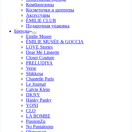
Комбинезоны
Косметички и шопперы
Аксессуары
ÉMILIE CLUB
Подарочная упаковка
Бренды
Emilie Musee
ÉMILIE MUSÉE & GOCCIA
LOVE Stories
Dear Me Lingerie
Closer Couture
PRELUDIYA
Verse
Shikkosa
Chantelle Paris
Le Journal
Calvin Klein
DKNY
Hanky Panky
YONI
CLO
LA BOMBE
PassionZu
No Pantaloons
Ohmymarr