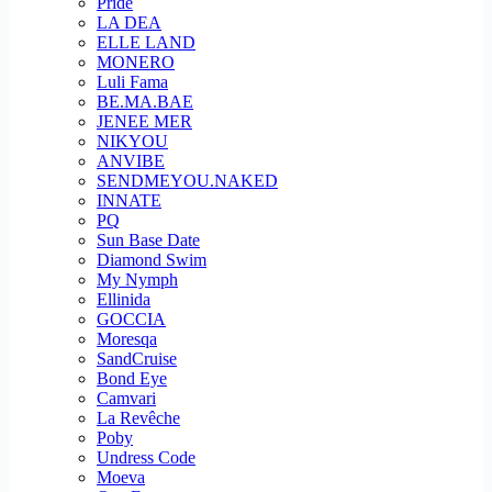
Pride
LA DEA
ELLE LAND
MONERO
Luli Fama
BE.MA.BAE
JENEE MER
NIKYOU
ANVIBE
SENDMEYOU.NAKED
INNATE
PQ
Sun Base Date
Diamond Swim
My Nymph
Ellinida
GOCCIA
Moresqa
SandCruise
Bond Eye
Camvari
La Revêche
Poby
Undress Code
Moeva