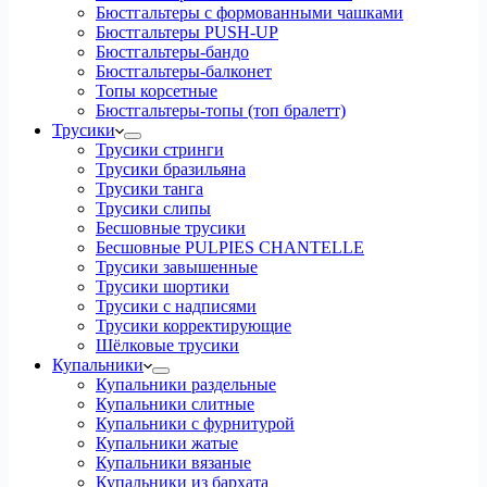
Бюстгальтеры с формованными чашками
Бюстгальтеры PUSH-UP
Бюстгальтеры-бандо
Бюстгальтеры-балконет
Топы корсетные
Бюстгальтеры-топы (топ бралетт)
Трусики
Трусики стринги
Трусики бразильяна
Трусики танга
Трусики слипы
Бесшовные трусики
Бесшовные PULPIES CHANTELLE
Трусики завышенные
Трусики шортики
Трусики с надписями
Трусики корректирующие
Шёлковые трусики
Купальники
Купальники раздельные
Купальники слитные
Купальники с фурнитурой
Купальники жатые
Купальники вязаные
Купальники из бархата