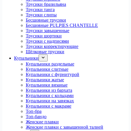
Трусики бразильяна
Трусики танга
Трусики слипы
Бесшовные трусики
Бесшовные PULPIES CHANTELLE
Трусики завышенные
Трусики шортики
Трусики с надписями
Трусики корректирующие
Шёлковые трусики
Купальники
Купальники раздельные
Купальники слитные
Купальники с фурнитурой
Купальники жатые
Купальники вязаные
Купальники из бархата
Купальники с кольцами
Купальники на завязках
Купальники с макраме
Топ-бра
Топ-бандо
Женские плавки
Женские плавки с завышенной талией