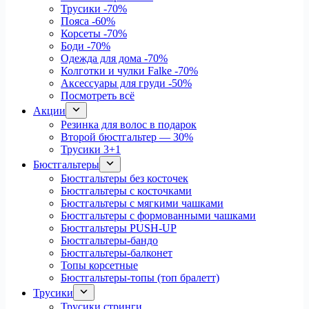
Трусики
-70%
Пояса
-60%
Корсеты
-70%
Боди
-70%
Одежда для дома
-70%
Колготки и чулки Falke
-70%
Аксессуары для груди
-50%
Посмотреть всё
Акции
Резинка для волос в подарок
Второй бюстгальтер — 30%
Трусики 3+1
Бюстгальтеры
Бюстгальтеры без косточек
Бюстгальтеры с косточками
Бюстгальтеры с мягкими чашками
Бюстгальтеры с формованными чашками
Бюстгальтеры PUSH-UP
Бюстгальтеры-бандо
Бюстгальтеры-балконет
Топы корсетные
Бюстгальтеры-топы (топ бралетт)
Трусики
Трусики стринги