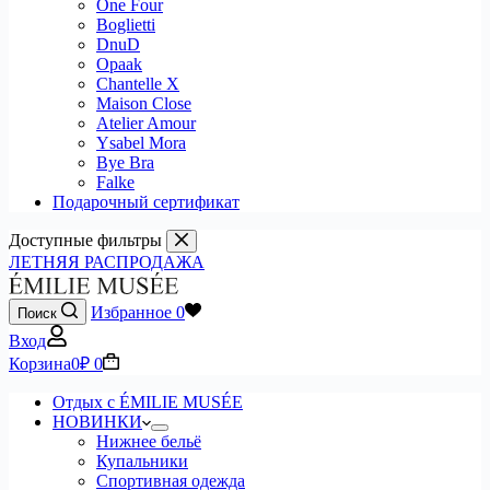
One Four
Boglietti
DnuD
Opaak
Chantelle X
Maison Close
Atelier Amour
Ysabel Mora
Bye Bra
Falke
Подарочный сертификат
Доступные фильтры
ЛЕТНЯЯ РАСПРОДАЖА
Избранное
0
Поиск
Вход
Корзина
0
₽
0
Отдых с ÉMILIE MUSÉE
НОВИНКИ
Нижнее бельё
Купальники
Спортивная одежда