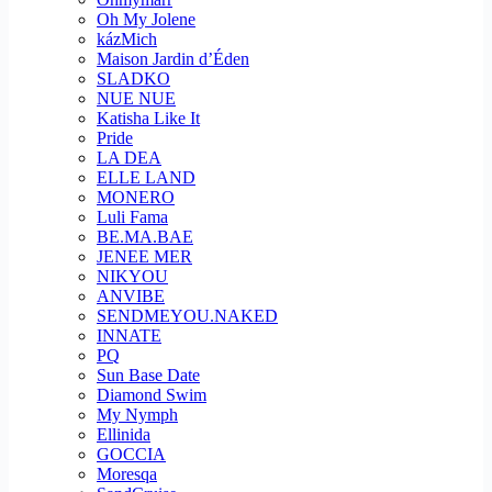
Oh My Jolene
kázMich
Maison Jardin d’Éden
SLADKO
NUE NUE
Katisha Like It
Pride
LA DEA
ELLE LAND
MONERO
Luli Fama
BE.MA.BAE
JENEE MER
NIKYOU
ANVIBE
SENDMEYOU.NAKED
INNATE
PQ
Sun Base Date
Diamond Swim
My Nymph
Ellinida
GOCCIA
Moresqa