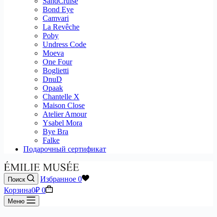
SandCruise
Bond Eye
Camvari
La Revêche
Poby
Undress Code
Moeva
One Four
Boglietti
DnuD
Opaak
Chantelle X
Maison Close
Atelier Amour
Ysabel Mora
Bye Bra
Falke
Подарочный сертификат
Избранное
0
Поиск
Корзина
0
₽
0
Меню