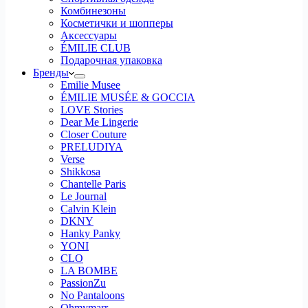
Комбинезоны
Косметички и шопперы
Аксессуары
ÉMILIE CLUB
Подарочная упаковка
Бренды
Emilie Musee
ÉMILIE MUSÉE & GOCCIA
LOVE Stories
Dear Me Lingerie
Closer Couture
PRELUDIYA
Verse
Shikkosa
Chantelle Paris
Le Journal
Calvin Klein
DKNY
Hanky Panky
YONI
CLO
LA BOMBE
PassionZu
No Pantaloons
Ohmymarr