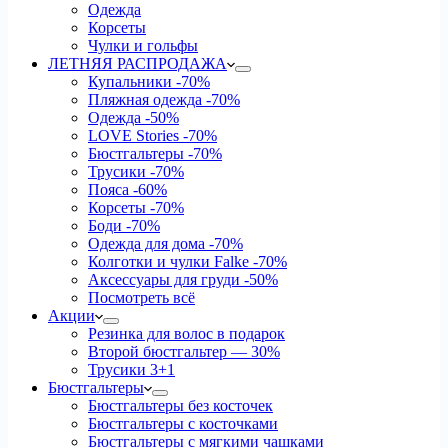
Одежда
Корсеты
Чулки и гольфы
ЛЕТНЯЯ РАСПРОДАЖА
Купальники
-70%
Пляжная одежда
-70%
Одежда
-50%
LOVE Stories
-70%
Бюстгальтеры
-70%
Трусики
-70%
Пояса
-60%
Корсеты
-70%
Боди
-70%
Одежда для дома
-70%
Колготки и чулки Falke
-70%
Аксессуары для груди
-50%
Посмотреть всё
Акции
Резинка для волос в подарок
Второй бюстгальтер — 30%
Трусики 3+1
Бюстгальтеры
Бюстгальтеры без косточек
Бюстгальтеры с косточками
Бюстгальтеры с мягкими чашками