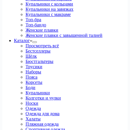
Купальники с кольцами
Купальники на завязках
Купальники с макраме
Топ-бра
Топ-бандо
Женские плавки
Женские плавки с завышенной талией
Каталог
Просмотреть всё
Бестселлеры
Шёлк
Бюстгальтеры
Трусики
Наборы
Пояса
Корсеты
Боди
Купальники
Колготки и чулки
Носки
Одежда
Одежда для дома
Халаты
Пляжная одежда
Спортивная одежда