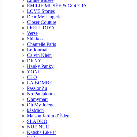
Emilie Musee
ÉMILIE MUSÉE & GOCCIA
LOVE Stories
Dear Me Lingerie
Closer Couture
PRELUDIYA
Verse
Shikkosa
Chantelle Paris
Le Journal
Calvin Klein
DKNY
Hanky Panky
YONI
CLO
LA BOMBE
PassionZu
No Pantaloons
Ohmymarr
Oh My Jolene
kázMich
Maison Jardin d’Éden
SLADKO
NUE NUE
Katisha Like It