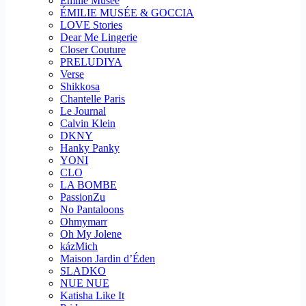
Emilie Musee
ÉMILIE MUSÉE & GOCCIA
LOVE Stories
Dear Me Lingerie
Closer Couture
PRELUDIYA
Verse
Shikkosa
Chantelle Paris
Le Journal
Calvin Klein
DKNY
Hanky Panky
YONI
CLO
LA BOMBE
PassionZu
No Pantaloons
Ohmymarr
Oh My Jolene
kázMich
Maison Jardin d’Éden
SLADKO
NUE NUE
Katisha Like It