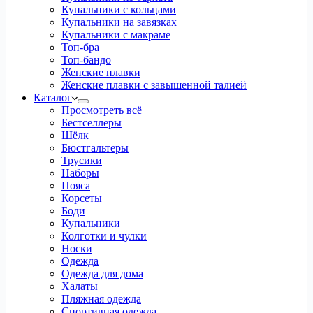
Купальники с кольцами
Купальники на завязках
Купальники с макраме
Топ-бра
Топ-бандо
Женские плавки
Женские плавки с завышенной талией
Каталог
Просмотреть всё
Бестселлеры
Шёлк
Бюстгальтеры
Трусики
Наборы
Пояса
Корсеты
Боди
Купальники
Колготки и чулки
Носки
Одежда
Одежда для дома
Халаты
Пляжная одежда
Спортивная одежда