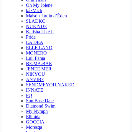
Oh My Jolene
kázMich
Maison Jardin d’Éden
SLADKO
NUE NUE
Katisha Like It
Pride
LA DEA
ELLE LAND
MONERO
Luli Fama
BE.MA.BAE
JENEE MER
NIKYOU
ANVIBE
SENDMEYOU.NAKED
INNATE
PQ
Sun Base Date
Diamond Swim
My Nymph
Ellinida
GOCCIA
Moresqa