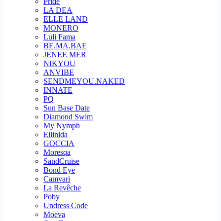
Pride
LA DEA
ELLE LAND
MONERO
Luli Fama
BE.MA.BAE
JENEE MER
NIKYOU
ANVIBE
SENDMEYOU.NAKED
INNATE
PQ
Sun Base Date
Diamond Swim
My Nymph
Ellinida
GOCCIA
Moresqa
SandCruise
Bond Eye
Camvari
La Revêche
Poby
Undress Code
Moeva