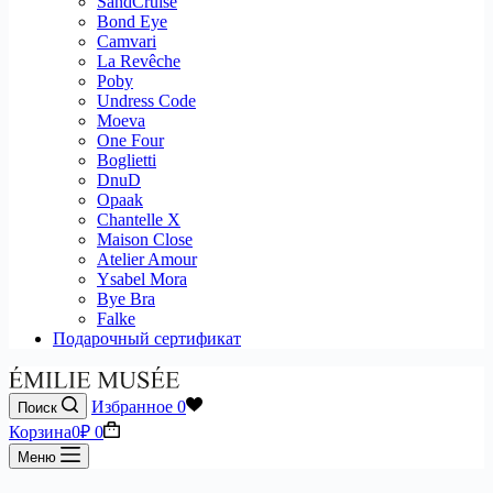
SandCruise
Bond Eye
Camvari
La Revêche
Poby
Undress Code
Moeva
One Four
Boglietti
DnuD
Opaak
Chantelle X
Maison Close
Atelier Amour
Ysabel Mora
Bye Bra
Falke
Подарочный сертификат
Избранное
0
Поиск
Корзина
0
₽
0
Меню