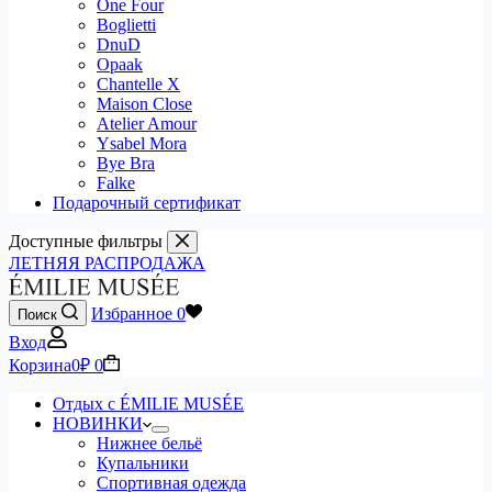
One Four
Boglietti
DnuD
Opaak
Chantelle X
Maison Close
Atelier Amour
Ysabel Mora
Bye Bra
Falke
Подарочный сертификат
Доступные фильтры
ЛЕТНЯЯ РАСПРОДАЖА
Избранное
0
Поиск
Вход
Корзина
0
₽
0
Отдых с ÉMILIE MUSÉE
НОВИНКИ
Нижнее бельё
Купальники
Спортивная одежда