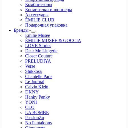
Комбинезоны
Косметички и шопперы
Аксессуары
ÉMILIE CLUB
Подарочная упаковка
Бренды
Emilie Musee
ÉMILIE MUSÉE & GOCCIA
LOVE Stories
Dear Me Lingerie
Closer Couture
PRELUDIYA
Verse
Shikkosa
Chantelle Paris
Le Journal
Calvin Klein
DKNY
Hanky Panky
YONI
CLO
LA BOMBE
PassionZu
No Pantaloons
Ohmymarr