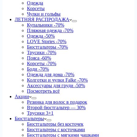
Одежда
Корсеты
Чулки и гольфы
ЛЕТНЯЯ РАСПРОДАЖА
Купальники
-70%
Пляжная одежда
-70%
Одежда
-50%
LOVE Stories
-70%
Бюстгальтеры
-70%
Трусики
-70%
Пояса
-60%
Корсеты
-70%
Боди
-70%
Одежда для дома
-70%
Колготки и чулки Falke
-70%
Аксессуары для груди
-50%
Посмотреть всё
Акции
Резинка для волос в подарок
Второй бюстгальтер — 30%
Трусики 3+1
Бюстгальтеры
Бюстгальтеры без косточек
Бюстгальтеры с косточками
Бюстгальтеры с мягкими чашками