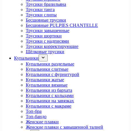
Трусики бразильяна
Трусики танга
Трусики слипы
Бесшовные трусики
Бесшовные PULPIES CHANTELLE
Трусики завышенные
Трусики шортики
Трусики с надписями
Трусики корректирующие
Шёлковые трусики
Купальники
Купальники раздельные
Купальники слитные
Купальники с фурнитурой
Купальники жатые
Купальники вязаные
Купальники из бархата
Купальники с кольцами
Купальники на завязках
Купальники с макраме
Топ-бра
Топ-бандо
Женские плавки
Женские плавки с завышенной талией