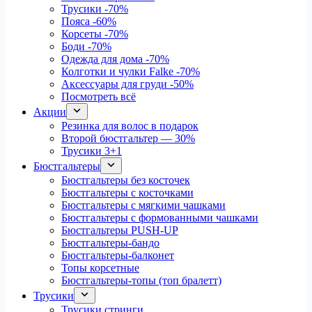
Трусики
-70%
Пояса
-60%
Корсеты
-70%
Боди
-70%
Одежда для дома
-70%
Колготки и чулки Falke
-70%
Аксессуары для груди
-50%
Посмотреть всё
Акции
Резинка для волос в подарок
Второй бюстгальтер — 30%
Трусики 3+1
Бюстгальтеры
Бюстгальтеры без косточек
Бюстгальтеры с косточками
Бюстгальтеры с мягкими чашками
Бюстгальтеры с формованными чашками
Бюстгальтеры PUSH-UP
Бюстгальтеры-бандо
Бюстгальтеры-балконет
Топы корсетные
Бюстгальтеры-топы (топ бралетт)
Трусики
Трусики стринги