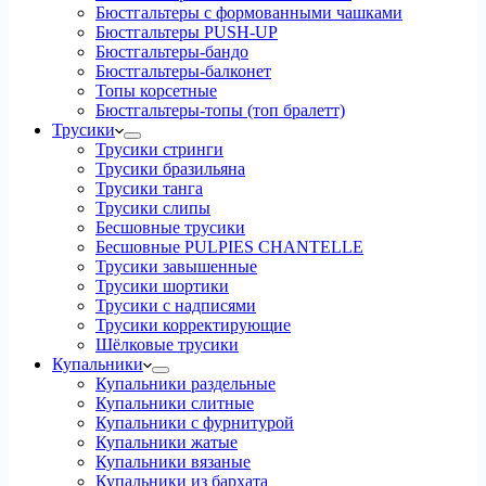
Бюстгальтеры с формованными чашками
Бюстгальтеры PUSH-UP
Бюстгальтеры-бандо
Бюстгальтеры-балконет
Топы корсетные
Бюстгальтеры-топы (топ бралетт)
Трусики
Трусики стринги
Трусики бразильяна
Трусики танга
Трусики слипы
Бесшовные трусики
Бесшовные PULPIES CHANTELLE
Трусики завышенные
Трусики шортики
Трусики с надписями
Трусики корректирующие
Шёлковые трусики
Купальники
Купальники раздельные
Купальники слитные
Купальники с фурнитурой
Купальники жатые
Купальники вязаные
Купальники из бархата