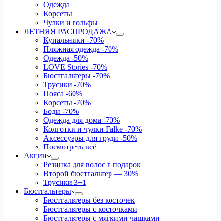
Одежда
Корсеты
Чулки и гольфы
ЛЕТНЯЯ РАСПРОДАЖА
Купальники
-70%
Пляжная одежда
-70%
Одежда
-50%
LOVE Stories
-70%
Бюстгальтеры
-70%
Трусики
-70%
Пояса
-60%
Корсеты
-70%
Боди
-70%
Одежда для дома
-70%
Колготки и чулки Falke
-70%
Аксессуары для груди
-50%
Посмотреть всё
Акции
Резинка для волос в подарок
Второй бюстгальтер — 30%
Трусики 3+1
Бюстгальтеры
Бюстгальтеры без косточек
Бюстгальтеры с косточками
Бюстгальтеры с мягкими чашками