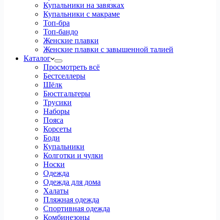
Купальники на завязках
Купальники с макраме
Топ-бра
Топ-бандо
Женские плавки
Женские плавки с завышенной талией
Каталог
Просмотреть всё
Бестселлеры
Шёлк
Бюстгальтеры
Трусики
Наборы
Пояса
Корсеты
Боди
Купальники
Колготки и чулки
Носки
Одежда
Одежда для дома
Халаты
Пляжная одежда
Спортивная одежда
Комбинезоны