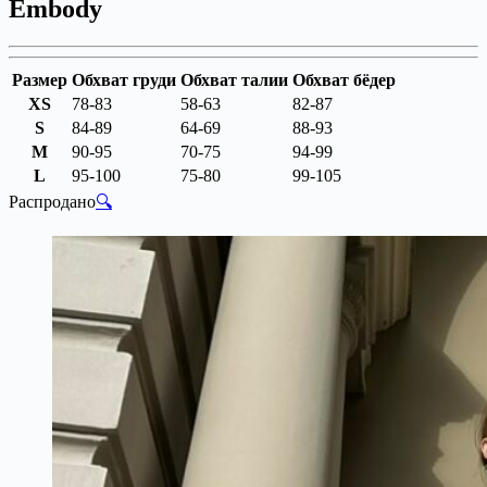
Embody
Размер
Обхват груди
Обхват талии
Обхват бёдер
XS
78-83
58-63
82-87
S
84-89
64-69
88-93
M
90-95
70-75
94-99
L
95-100
75-80
99-105
Распродано
🔍