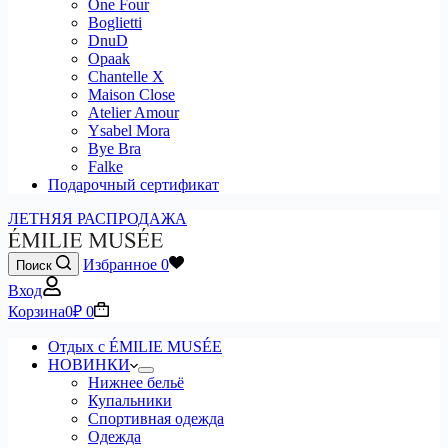
One Four
Boglietti
DnuD
Opaak
Chantelle X
Maison Close
Atelier Amour
Ysabel Mora
Bye Bra
Falke
Подарочный сертификат
ЛЕТНЯЯ РАСПРОДАЖА
Избранное
0
Поиск
Вход
Корзина
0
₽
0
Отдых с ÉMILIE MUSÉE
НОВИНКИ
Нижнее бельё
Купальники
Спортивная одежда
Одежда