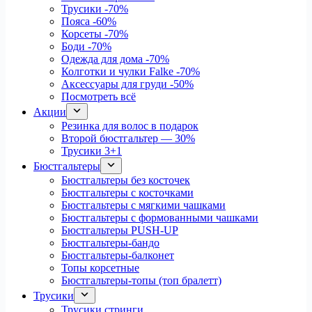
Трусики
-70%
Пояса
-60%
Корсеты
-70%
Боди
-70%
Одежда для дома
-70%
Колготки и чулки Falke
-70%
Аксессуары для груди
-50%
Посмотреть всё
Акции
Резинка для волос в подарок
Второй бюстгальтер — 30%
Трусики 3+1
Бюстгальтеры
Бюстгальтеры без косточек
Бюстгальтеры с косточками
Бюстгальтеры с мягкими чашками
Бюстгальтеры с формованными чашками
Бюстгальтеры PUSH-UP
Бюстгальтеры-бандо
Бюстгальтеры-балконет
Топы корсетные
Бюстгальтеры-топы (топ бралетт)
Трусики
Трусики стринги