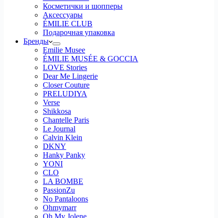
Косметички и шопперы
Аксессуары
ÉMILIE CLUB
Подарочная упаковка
Бренды
Emilie Musee
ÉMILIE MUSÉE & GOCCIA
LOVE Stories
Dear Me Lingerie
Closer Couture
PRELUDIYA
Verse
Shikkosa
Chantelle Paris
Le Journal
Calvin Klein
DKNY
Hanky Panky
YONI
CLO
LA BOMBE
PassionZu
No Pantaloons
Ohmymarr
Oh My Jolene