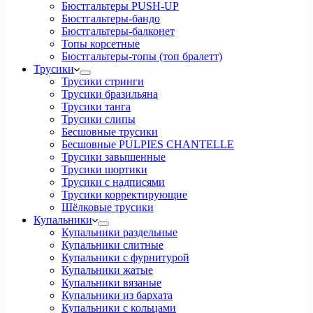
Бюстгальтеры PUSH-UP
Бюстгальтеры-бандо
Бюстгальтеры-балконет
Топы корсетные
Бюстгальтеры-топы (топ бралетт)
Трусики
Трусики стринги
Трусики бразильяна
Трусики танга
Трусики слипы
Бесшовные трусики
Бесшовные PULPIES CHANTELLE
Трусики завышенные
Трусики шортики
Трусики с надписями
Трусики корректирующие
Шёлковые трусики
Купальники
Купальники раздельные
Купальники слитные
Купальники с фурнитурой
Купальники жатые
Купальники вязаные
Купальники из бархата
Купальники с кольцами