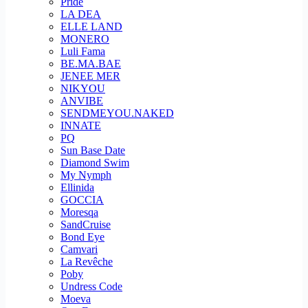
Pride
LA DEA
ELLE LAND
MONERO
Luli Fama
BE.MA.BAE
JENEE MER
NIKYOU
ANVIBE
SENDMEYOU.NAKED
INNATE
PQ
Sun Base Date
Diamond Swim
My Nymph
Ellinida
GOCCIA
Moresqa
SandCruise
Bond Eye
Camvari
La Revêche
Poby
Undress Code
Moeva