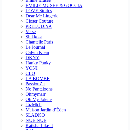
Emilie Musee
ÉMILIE MUSÉE & GOCCIA
LOVE Stories
Dear Me Lingerie
Closer Couture
PRELUDIYA
Verse
Shikkosa
Chantelle Paris
Le Journal
Calvin Klein
DKNY
Hanky Panky
YONI
CLO
LA BOMBE
PassionZu
No Pantaloons
Ohmymarr
Oh My Jolene
kázMich
Maison Jardin d’Éden
SLADKO
NUE NUE
Katisha Like It