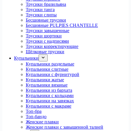
Трусики бразильяна
Трусики танга
Трусики слипы
Бесшовные трусики
Бесшовные PULPIES CHANTELLE
Трусики завышенные
Трусики шортики
Трусики с надписями
Трусики корректирующие
Шёлковые трусики
Купальники
Купальники раздельные
Купальники слитные
Купальники с фурнитурой
Купальники жатые
Купальники вязаные
Купальники из бархата
Купальники с кольцами
Купальники на завязках
Купальники с макраме
Топ-бра
Топ-бандо
Женские плавки
Женские плавки с завышенной талией