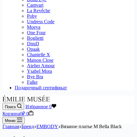
Camvari
La Revêche
Poby
Undress Code
Moeva
One Four
Boglietti
DnuD
Opaak
Chantelle X
Maison Close
Atelier Amour
Ysabel Mora
Bye Bra
Falke
Подарочный сертификат
Избранное
0
Поиск
Корзина
0
₽
0
Меню
Главная
Бренд
EMBODY
Вязаное платье M Bella Black