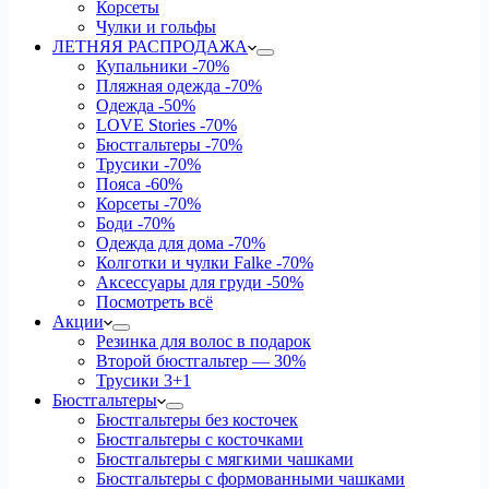
Корсеты
Чулки и гольфы
ЛЕТНЯЯ РАСПРОДАЖА
Купальники
-70%
Пляжная одежда
-70%
Одежда
-50%
LOVE Stories
-70%
Бюстгальтеры
-70%
Трусики
-70%
Пояса
-60%
Корсеты
-70%
Боди
-70%
Одежда для дома
-70%
Колготки и чулки Falke
-70%
Аксессуары для груди
-50%
Посмотреть всё
Акции
Резинка для волос в подарок
Второй бюстгальтер — 30%
Трусики 3+1
Бюстгальтеры
Бюстгальтеры без косточек
Бюстгальтеры с косточками
Бюстгальтеры с мягкими чашками
Бюстгальтеры с формованными чашками