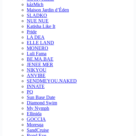
kázMich
Maison Jardin d’Éden
SLADKO
NUE NUE
Katisha Like It
Pride
LA DEA
ELLE LAND
MONERO
Luli Fama
BE.MA.BAE
JENEE MER
NIKYOU
ANVIBE
SENDMEYOU.NAKED
INNATE
PQ
Sun Base Date
Diamond Swim
My Nymph
Ellinida
GOCCIA
Moresqa
SandCruise
Bond Eye