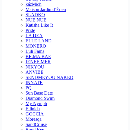
kázMich
Maison Jardin d’Éden
SLADKO
NUE NUE
Katisha Like It
Pride
LA DEA
ELLE LAND
MONERO
Luli Fama
BE.MA.BAE
JENEE MER
NIKYOU
ANVIBE
SENDMEYOU.NAKED
INNATE
PQ
Sun Base Date
Diamond Swim
My Nymph
Ellinida
GOCCIA
Moresqa
SandCruise
Bond Eye