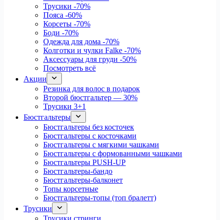
Трусики
-70%
Пояса
-60%
Корсеты
-70%
Боди
-70%
Одежда для дома
-70%
Колготки и чулки Falke
-70%
Аксессуары для груди
-50%
Посмотреть всё
Акции
Резинка для волос в подарок
Второй бюстгальтер — 30%
Трусики 3+1
Бюстгальтеры
Бюстгальтеры без косточек
Бюстгальтеры с косточками
Бюстгальтеры с мягкими чашками
Бюстгальтеры с формованными чашками
Бюстгальтеры PUSH-UP
Бюстгальтеры-бандо
Бюстгальтеры-балконет
Топы корсетные
Бюстгальтеры-топы (топ бралетт)
Трусики
Трусики стринги