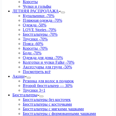
Корсеты
Чулки и гольфы
ЛЕТНЯЯ РАСПРОДАЖА
Купальники
-70%
Пляжная одежда
-70%
Одежда
-50%
LOVE Stories
-70%
Бюстгальтеры
-70%
Трусики
-70%
Пояса
-60%
Корсеты
-70%
Боди
-70%
Одежда для дома
-70%
Колготки и чулки Falke
-70%
Аксессуары для груди
-50%
Посмотреть всё
Акции
Резинка для волос в подарок
Второй бюстгальтер — 30%
Трусики 3+1
Бюстгальтеры
Бюстгальтеры без косточек
Бюстгальтеры с косточками
Бюстгальтеры с мягкими чашками
Бюстгальтеры с формованными чашками