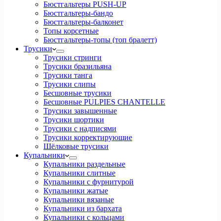
Бюстгальтеры PUSH-UP
Бюстгальтеры-бандо
Бюстгальтеры-балконет
Топы корсетные
Бюстгальтеры-топы (топ бралетт)
Трусики
Трусики стринги
Трусики бразильяна
Трусики танга
Трусики слипы
Бесшовные трусики
Бесшовные PULPIES CHANTELLE
Трусики завышенные
Трусики шортики
Трусики с надписями
Трусики корректирующие
Шёлковые трусики
Купальники
Купальники раздельные
Купальники слитные
Купальники с фурнитурой
Купальники жатые
Купальники вязаные
Купальники из бархата
Купальники с кольцами