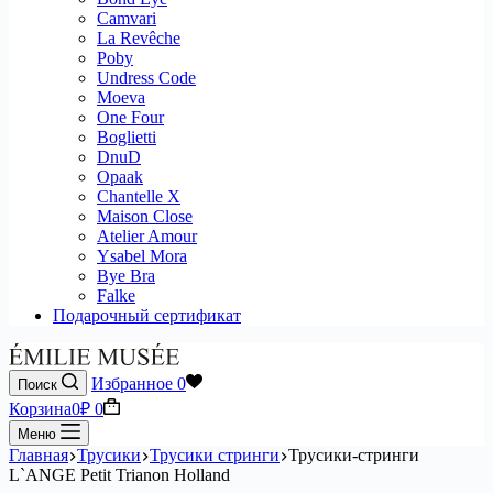
Camvari
La Revêche
Poby
Undress Code
Moeva
One Four
Boglietti
DnuD
Opaak
Chantelle X
Maison Close
Atelier Amour
Ysabel Mora
Bye Bra
Falke
Подарочный сертификат
Избранное
0
Поиск
Корзина
0
₽
0
Меню
Главная
Трусики
Трусики стринги
Трусики-стринги
L`ANGE Petit Trianon Holland