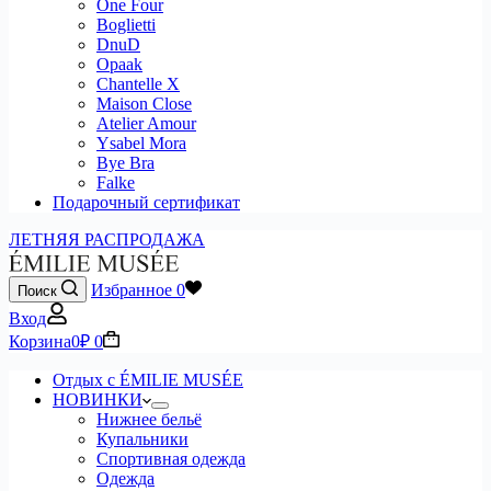
One Four
Boglietti
DnuD
Opaak
Chantelle X
Maison Close
Atelier Amour
Ysabel Mora
Bye Bra
Falke
Подарочный сертификат
ЛЕТНЯЯ РАСПРОДАЖА
Избранное
0
Поиск
Вход
Корзина
0
₽
0
Отдых с ÉMILIE MUSÉE
НОВИНКИ
Нижнее бельё
Купальники
Спортивная одежда
Одежда