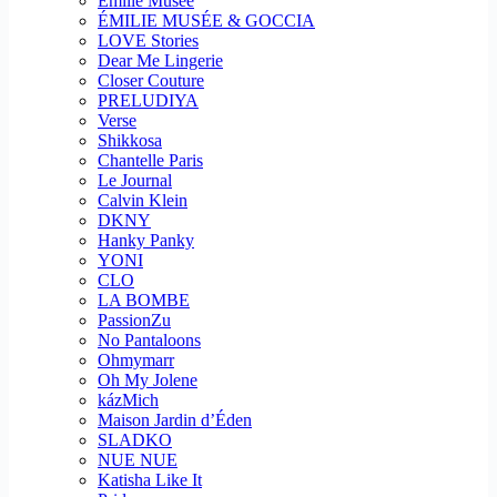
Emilie Musee
ÉMILIE MUSÉE & GOCCIA
LOVE Stories
Dear Me Lingerie
Closer Couture
PRELUDIYA
Verse
Shikkosa
Chantelle Paris
Le Journal
Calvin Klein
DKNY
Hanky Panky
YONI
CLO
LA BOMBE
PassionZu
No Pantaloons
Ohmymarr
Oh My Jolene
kázMich
Maison Jardin d’Éden
SLADKO
NUE NUE
Katisha Like It