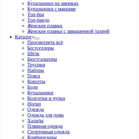
Купальники на завязках
Купальники с макраме
Топ-бра
Топ-бандо
Женские плавки
Женские плавки с завышенной талией
Каталог
Просмотреть всё
Бестселлеры
Шёлк
Бюстгальтеры
Трусики
Наборы
Пояса
Корсеты
Боди
Купальники
Колготки и чулки
Носки
Одежда
Одежда для дома
Халаты
Пляжная одежда
Спортивная одежда
Комбинезоны