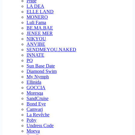
Pride
LA DEA
ELLE LAND
MONERO
Luli Fama
BE.MA.BAE
JENEE MER
NIKYOU
ANVIBE
SENDMEYOU.NAKED
INNATE
PQ
Sun Base Date
Diamond Swim
My Nymph
Ellinida
GOCCIA
Moresqa
SandCruise
Bond Eye
Camvari
La Revêche
Poby
Undress Code
Moeva