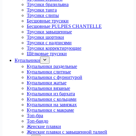
Трусики бразильяна
Трусики танга
Трусики слипы
Бесшовные трусики
Бесшовные PULPIES CHANTELLE
Трусики завышенные
Трусики шортики
Трусики с надписями
Трусики корректирующие
Шёлковые трусики
Купальники
Купальники раздельные
Купальники слитные
Купальники с фурнитурой
Купальники жатые
Купальники вязаные
Купальники из бархата
Купальники с кольцами
Купальники на завязках
Купальники с макраме
Топ-бра
Топ-бандо
Женские плавки
Женские плавки с завышенной талией