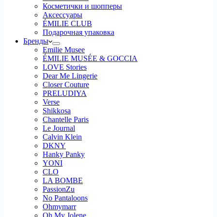
Косметички и шопперы
Аксессуары
ÉMILIE CLUB
Подарочная упаковка
Бренды
Emilie Musee
ÉMILIE MUSÉE & GOCCIA
LOVE Stories
Dear Me Lingerie
Closer Couture
PRELUDIYA
Verse
Shikkosa
Chantelle Paris
Le Journal
Calvin Klein
DKNY
Hanky Panky
YONI
CLO
LA BOMBE
PassionZu
No Pantaloons
Ohmymarr
Oh My Jolene