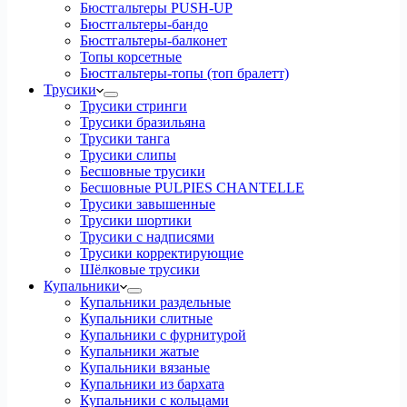
Бюстгальтеры PUSH-UP
Бюстгальтеры-бандо
Бюстгальтеры-балконет
Топы корсетные
Бюстгальтеры-топы (топ бралетт)
Трусики
Трусики стринги
Трусики бразильяна
Трусики танга
Трусики слипы
Бесшовные трусики
Бесшовные PULPIES CHANTELLE
Трусики завышенные
Трусики шортики
Трусики с надписями
Трусики корректирующие
Шёлковые трусики
Купальники
Купальники раздельные
Купальники слитные
Купальники с фурнитурой
Купальники жатые
Купальники вязаные
Купальники из бархата
Купальники с кольцами