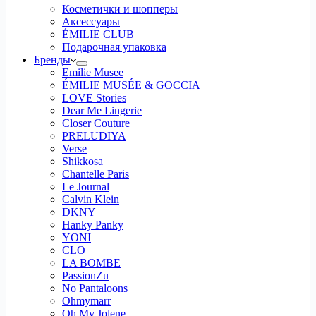
Косметички и шопперы
Аксессуары
ÉMILIE CLUB
Подарочная упаковка
Бренды
Emilie Musee
ÉMILIE MUSÉE & GOCCIA
LOVE Stories
Dear Me Lingerie
Closer Couture
PRELUDIYA
Verse
Shikkosa
Chantelle Paris
Le Journal
Calvin Klein
DKNY
Hanky Panky
YONI
CLO
LA BOMBE
PassionZu
No Pantaloons
Ohmymarr
Oh My Jolene