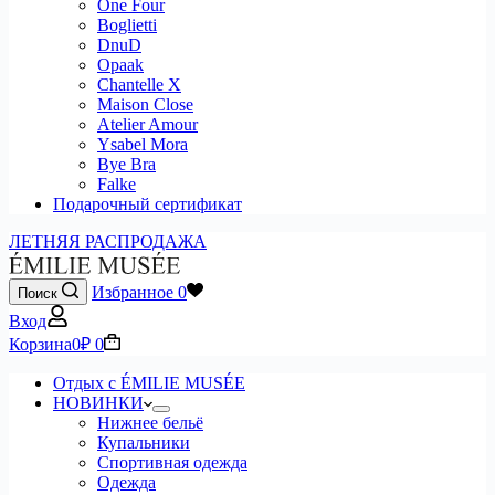
One Four
Boglietti
DnuD
Opaak
Chantelle X
Maison Close
Atelier Amour
Ysabel Mora
Bye Bra
Falke
Подарочный сертификат
ЛЕТНЯЯ РАСПРОДАЖА
Избранное
0
Поиск
Вход
Корзина
0
₽
0
Отдых с ÉMILIE MUSÉE
НОВИНКИ
Нижнее бельё
Купальники
Спортивная одежда
Одежда