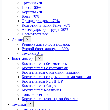
Трусики
-70%
Пояса
-60%
Корсеты
-70%
Боди
-70%
Одежда для дома
-70%
Колготки и чулки Falke
-70%
Аксессуары для груди
-50%
Посмотреть всё
Акции
Резинка для волос в подарок
Второй бюстгальтер — 30%
Трусики 3+1
Бюстгальтеры
Бюстгальтеры без косточек
Бюстгальтеры с косточками
Бюстгальтеры с мягкими чашками
Бюстгальтеры с формованными чашками
Бюстгальтеры PUSH-UP
Бюстгальтеры-бандо
Бюстгальтеры-балконет
Топы корсетные
Бюстгальтеры-топы (топ бралетт)
Трусики
Трусики стринги