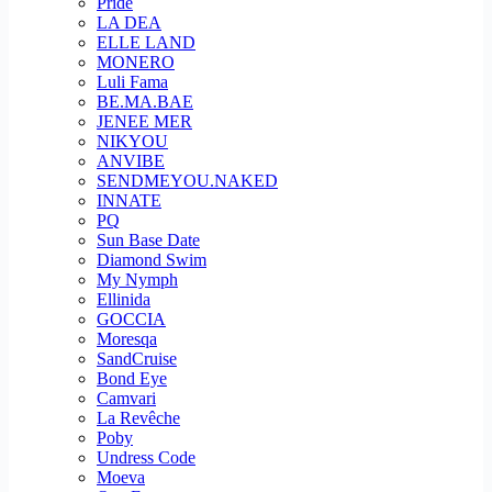
Pride
LA DEA
ELLE LAND
MONERO
Luli Fama
BE.MA.BAE
JENEE MER
NIKYOU
ANVIBE
SENDMEYOU.NAKED
INNATE
PQ
Sun Base Date
Diamond Swim
My Nymph
Ellinida
GOCCIA
Moresqa
SandCruise
Bond Eye
Camvari
La Revêche
Poby
Undress Code
Moeva