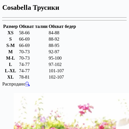
Cosabella Трусики
Размер
Обхват талии
Обхват бедер
XS
58-66
84-88
S
66-69
88-92
S-M
66-69
88-95
M
70-73
92-97
M-L
70-73
95-100
L
74-77
97-102
L-XL
74-77
101-107
XL
78-81
102-107
Распродано
🔍