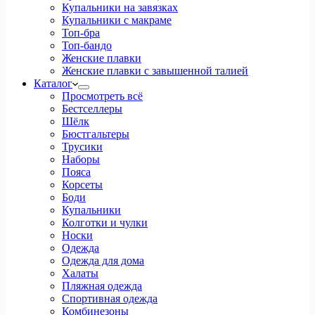
Купальники на завязках
Купальники с макраме
Топ-бра
Топ-бандо
Женские плавки
Женские плавки с завышенной талией
Каталог
Просмотреть всё
Бестселлеры
Шёлк
Бюстгальтеры
Трусики
Наборы
Пояса
Корсеты
Боди
Купальники
Колготки и чулки
Носки
Одежда
Одежда для дома
Халаты
Пляжная одежда
Спортивная одежда
Комбинезоны