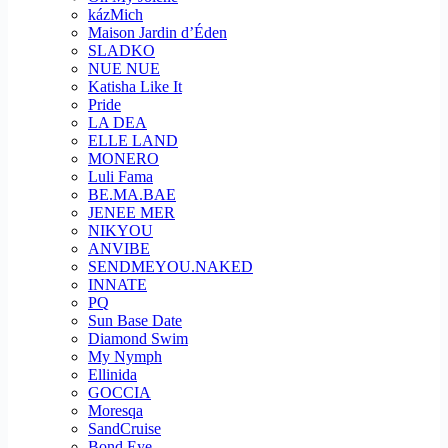
kázMich
Maison Jardin d’Éden
SLADKO
NUE NUE
Katisha Like It
Pride
LA DEA
ELLE LAND
MONERO
Luli Fama
BE.MA.BAE
JENEE MER
NIKYOU
ANVIBE
SENDMEYOU.NAKED
INNATE
PQ
Sun Base Date
Diamond Swim
My Nymph
Ellinida
GOCCIA
Moresqa
SandCruise
Bond Eye