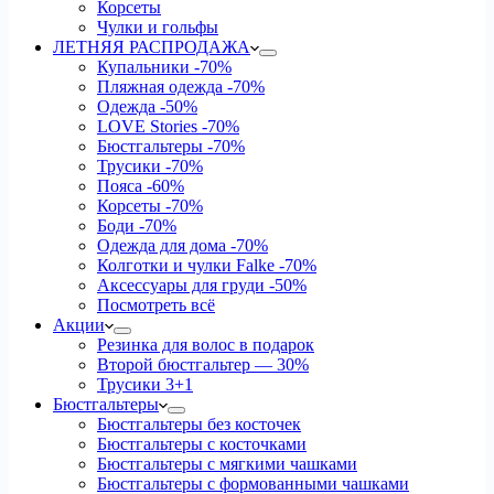
Корсеты
Чулки и гольфы
ЛЕТНЯЯ РАСПРОДАЖА
Купальники
-70%
Пляжная одежда
-70%
Одежда
-50%
LOVE Stories
-70%
Бюстгальтеры
-70%
Трусики
-70%
Пояса
-60%
Корсеты
-70%
Боди
-70%
Одежда для дома
-70%
Колготки и чулки Falke
-70%
Аксессуары для груди
-50%
Посмотреть всё
Акции
Резинка для волос в подарок
Второй бюстгальтер — 30%
Трусики 3+1
Бюстгальтеры
Бюстгальтеры без косточек
Бюстгальтеры с косточками
Бюстгальтеры с мягкими чашками
Бюстгальтеры с формованными чашками