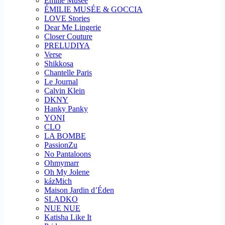
Emilie Musee
ÉMILIE MUSÉE & GOCCIA
LOVE Stories
Dear Me Lingerie
Closer Couture
PRELUDIYA
Verse
Shikkosa
Chantelle Paris
Le Journal
Calvin Klein
DKNY
Hanky Panky
YONI
CLO
LA BOMBE
PassionZu
No Pantaloons
Ohmymarr
Oh My Jolene
kázMich
Maison Jardin d’Éden
SLADKO
NUE NUE
Katisha Like It