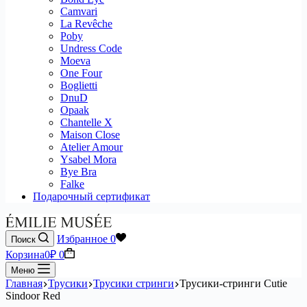
Camvari
La Revêche
Poby
Undress Code
Moeva
One Four
Boglietti
DnuD
Opaak
Chantelle X
Maison Close
Atelier Amour
Ysabel Mora
Bye Bra
Falke
Подарочный сертификат
Избранное
0
Поиск
Корзина
0
₽
0
Меню
Главная
Трусики
Трусики стринги
Трусики-стринги Cutie
Sindoor Red