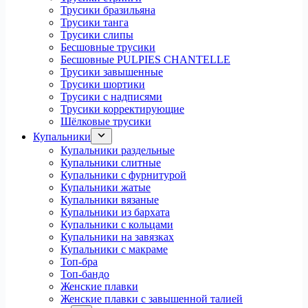
Трусики бразильяна
Трусики танга
Трусики слипы
Бесшовные трусики
Бесшовные PULPIES CHANTELLE
Трусики завышенные
Трусики шортики
Трусики с надписями
Трусики корректирующие
Шёлковые трусики
Купальники
Купальники раздельные
Купальники слитные
Купальники с фурнитурой
Купальники жатые
Купальники вязаные
Купальники из бархата
Купальники с кольцами
Купальники на завязках
Купальники с макраме
Топ-бра
Топ-бандо
Женские плавки
Женские плавки с завышенной талией