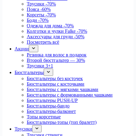
Трусики
-70%
Пояса
-60%
Корсеты
-70%
Боди
-70%
Одежда для дома
-70%
Колготки и чулки Falke
-70%
Аксессуары для груди
-50%
Посмотреть всё
Акции
Резинка для волос в подарок
Второй бюстгальтер — 30%
Трусики 3+1
Бюстгальтеры
Бюстгальтеры без косточек
Бюстгальтеры с косточками
Бюстгальтеры с мягкими чашками
Бюстгальтеры с формованными чашками
Бюстгальтеры PUSH-UP
Бюстгальтеры-бандо
Бюстгальтеры-балконет
Топы корсетные
Бюстгальтеры-топы (топ бралетт)
Трусики
Трусики стринги