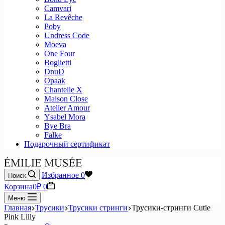
Camvari
La Revêche
Poby
Undress Code
Moeva
One Four
Boglietti
DnuD
Opaak
Chantelle X
Maison Close
Atelier Amour
Ysabel Mora
Bye Bra
Falke
Подарочный сертификат
Избранное
0
Поиск
Корзина
0
₽
0
Меню
Главная
Трусики
Трусики стринги
Трусики-стринги Cutie
Pink Lilly