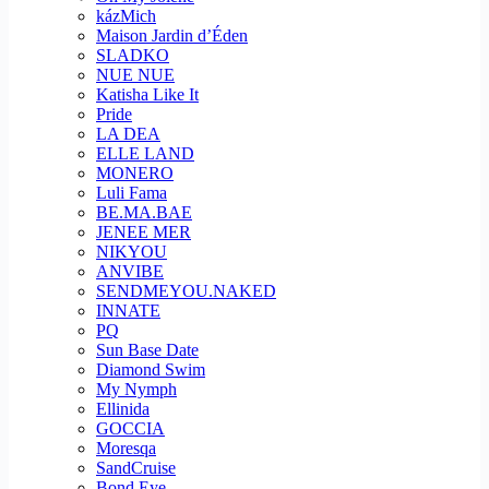
kázMich
Maison Jardin d’Éden
SLADKO
NUE NUE
Katisha Like It
Pride
LA DEA
ELLE LAND
MONERO
Luli Fama
BE.MA.BAE
JENEE MER
NIKYOU
ANVIBE
SENDMEYOU.NAKED
INNATE
PQ
Sun Base Date
Diamond Swim
My Nymph
Ellinida
GOCCIA
Moresqa
SandCruise
Bond Eye