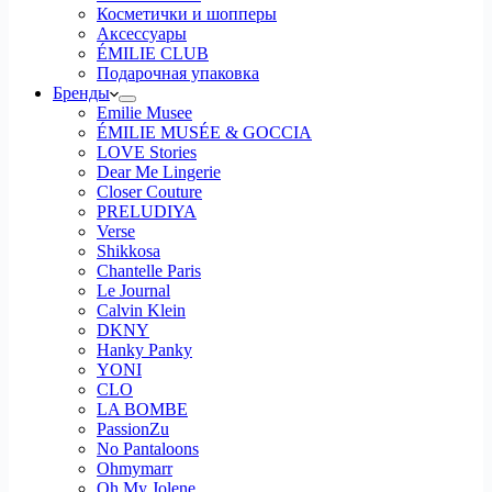
Косметички и шопперы
Аксессуары
ÉMILIE CLUB
Подарочная упаковка
Бренды
Emilie Musee
ÉMILIE MUSÉE & GOCCIA
LOVE Stories
Dear Me Lingerie
Closer Couture
PRELUDIYA
Verse
Shikkosa
Chantelle Paris
Le Journal
Calvin Klein
DKNY
Hanky Panky
YONI
CLO
LA BOMBE
PassionZu
No Pantaloons
Ohmymarr
Oh My Jolene