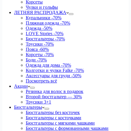
Корсеты
Чулки и гольфы
ЛЕТНЯЯ РАСПРОДАЖА
Купальники
-70%
Пляжная одежда
-70%
Одежда
-50%
LOVE Stories
-70%
Бюстгальтеры
-70%
Трусики
-70%
Пояса
-60%
Корсеты
-70%
Боди
-70%
Одежда для дома
-70%
Колготки и чулки Falke
-70%
Аксессуары для груди
-50%
Посмотреть всё
Акции
Резинка для волос в подарок
Второй бюстгальтер — 30%
Трусики 3+1
Бюстгальтеры
Бюстгальтеры без косточек
Бюстгальтеры с косточками
Бюстгальтеры с мягкими чашками
Бюстгальтеры с формованными чашками