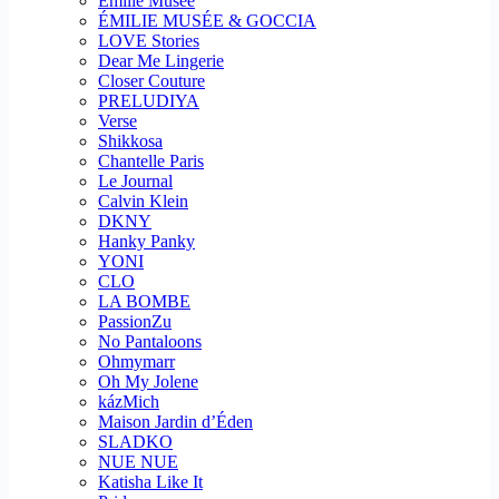
Emilie Musee
ÉMILIE MUSÉE & GOCCIA
LOVE Stories
Dear Me Lingerie
Closer Couture
PRELUDIYA
Verse
Shikkosa
Chantelle Paris
Le Journal
Calvin Klein
DKNY
Hanky Panky
YONI
CLO
LA BOMBE
PassionZu
No Pantaloons
Ohmymarr
Oh My Jolene
kázMich
Maison Jardin d’Éden
SLADKO
NUE NUE
Katisha Like It