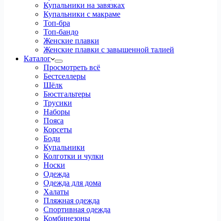
Купальники на завязках
Купальники с макраме
Топ-бра
Топ-бандо
Женские плавки
Женские плавки с завышенной талией
Каталог
Просмотреть всё
Бестселлеры
Шёлк
Бюстгальтеры
Трусики
Наборы
Пояса
Корсеты
Боди
Купальники
Колготки и чулки
Носки
Одежда
Одежда для дома
Халаты
Пляжная одежда
Спортивная одежда
Комбинезоны