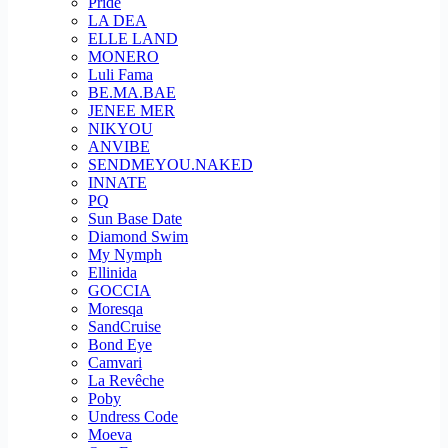
Pride
LA DEA
ELLE LAND
MONERO
Luli Fama
BE.MA.BAE
JENEE MER
NIKYOU
ANVIBE
SENDMEYOU.NAKED
INNATE
PQ
Sun Base Date
Diamond Swim
My Nymph
Ellinida
GOCCIA
Moresqa
SandCruise
Bond Eye
Camvari
La Revêche
Poby
Undress Code
Moeva