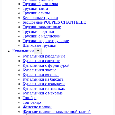
Трусики бразильяна
Трусики танга
Трусики слипы
Бесшовные трусики
Бесшовные PULPIES CHANTELLE
Трусики завышенные
Трусики шортики
Трусики с надписями
Трусики корректирующие
Шёлковые трусики
Купальники
Купальники раздельные
Купальники слитные
Купальники с фурнитурой
Купальники жатые
Купальники вязаные
Купальники из бархата
Купальники с кольцами
Купальники на завязках
Купальники с макраме
Топ-бра
Топ-бандо
Женские плавки
Женские плавки с завышенной талией