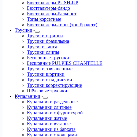
Бюстгальтеры PUSH-UP
Бюстгальтеры-бандо
Бюстгальтеры-балконет
Топы корсетные
Бюстгальтеры-топы (топ бралетт)
Трусики
Трусики стринги
Трусики бразильяна
Трусики танга
Трусики слипы
Бесшовные трусики
Бесшовные PULPIES CHANTELLE
Трусики завышенные
Трусики шортики
Трусики с надписями
Трусики корректирующие
Шёлковые трусики
Купальники
Купальники раздельные
Купальники слитные
Купальники с фурнитурой
Купальники жатые
Купальники вязаные
Купальники из бархата
Купальники с кольцами