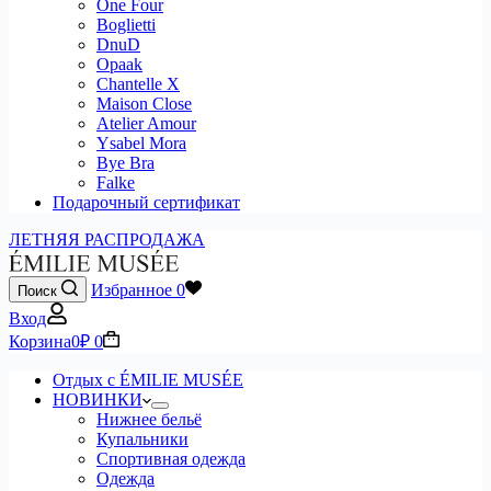
One Four
Boglietti
DnuD
Opaak
Chantelle X
Maison Close
Atelier Amour
Ysabel Mora
Bye Bra
Falke
Подарочный сертификат
ЛЕТНЯЯ РАСПРОДАЖА
Избранное
0
Поиск
Вход
Корзина
0
₽
0
Отдых с ÉMILIE MUSÉE
НОВИНКИ
Нижнее бельё
Купальники
Спортивная одежда
Одежда