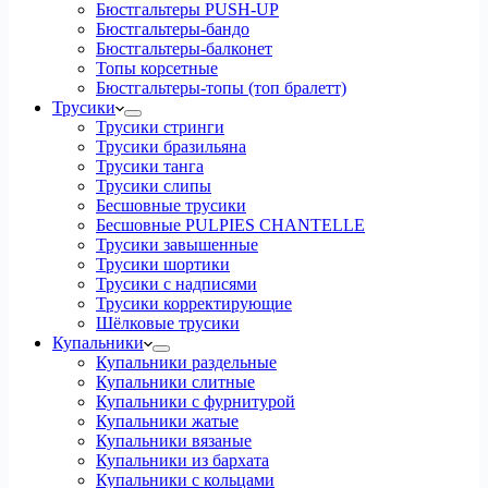
Бюстгальтеры PUSH-UP
Бюстгальтеры-бандо
Бюстгальтеры-балконет
Топы корсетные
Бюстгальтеры-топы (топ бралетт)
Трусики
Трусики стринги
Трусики бразильяна
Трусики танга
Трусики слипы
Бесшовные трусики
Бесшовные PULPIES CHANTELLE
Трусики завышенные
Трусики шортики
Трусики с надписями
Трусики корректирующие
Шёлковые трусики
Купальники
Купальники раздельные
Купальники слитные
Купальники с фурнитурой
Купальники жатые
Купальники вязаные
Купальники из бархата
Купальники с кольцами