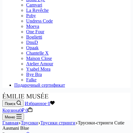
Camvari
La Revêche
Poby
Undress Code
Moeva
One Four
Boglietti
DnuD
Opaak
Chantelle X
Maison Close
Atelier Amour
Ysabel Mora
Bye Bra
Falke
Подарочный сертификат
Избранное
0
Поиск
Корзина
0
₽
0
Меню
Главная
Трусики
Трусики стринги
Трусики-стринги Cutie
Aasmani Blue