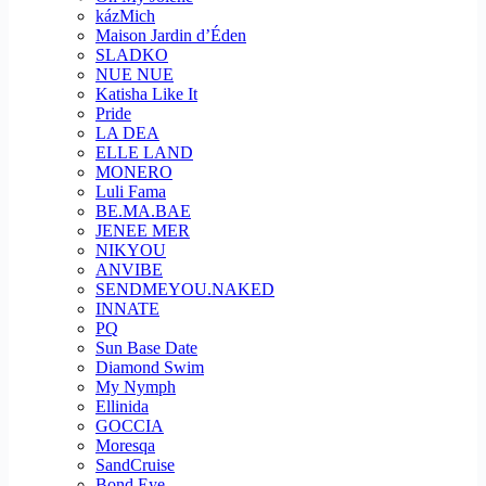
kázMich
Maison Jardin d’Éden
SLADKO
NUE NUE
Katisha Like It
Pride
LA DEA
ELLE LAND
MONERO
Luli Fama
BE.MA.BAE
JENEE MER
NIKYOU
ANVIBE
SENDMEYOU.NAKED
INNATE
PQ
Sun Base Date
Diamond Swim
My Nymph
Ellinida
GOCCIA
Moresqa
SandCruise
Bond Eye