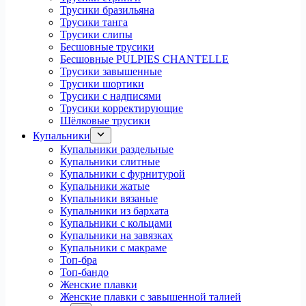
Трусики бразильяна
Трусики танга
Трусики слипы
Бесшовные трусики
Бесшовные PULPIES CHANTELLE
Трусики завышенные
Трусики шортики
Трусики с надписями
Трусики корректирующие
Шёлковые трусики
Купальники
Купальники раздельные
Купальники слитные
Купальники с фурнитурой
Купальники жатые
Купальники вязаные
Купальники из бархата
Купальники с кольцами
Купальники на завязках
Купальники с макраме
Топ-бра
Топ-бандо
Женские плавки
Женские плавки с завышенной талией