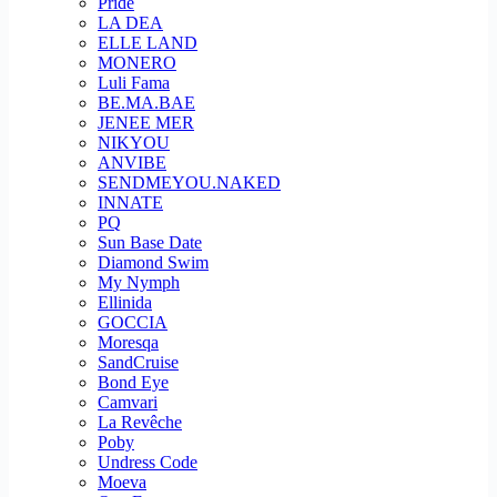
Pride
LA DEA
ELLE LAND
MONERO
Luli Fama
BE.MA.BAE
JENEE MER
NIKYOU
ANVIBE
SENDMEYOU.NAKED
INNATE
PQ
Sun Base Date
Diamond Swim
My Nymph
Ellinida
GOCCIA
Moresqa
SandCruise
Bond Eye
Camvari
La Revêche
Poby
Undress Code
Moeva