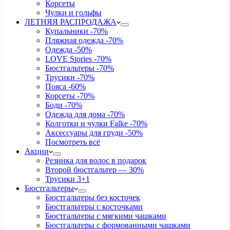
Корсеты
Чулки и гольфы
ЛЕТНЯЯ РАСПРОДАЖА
Купальники
-70%
Пляжная одежда
-70%
Одежда
-50%
LOVE Stories
-70%
Бюстгальтеры
-70%
Трусики
-70%
Пояса
-60%
Корсеты
-70%
Боди
-70%
Одежда для дома
-70%
Колготки и чулки Falke
-70%
Аксессуары для груди
-50%
Посмотреть всё
Акции
Резинка для волос в подарок
Второй бюстгальтер — 30%
Трусики 3+1
Бюстгальтеры
Бюстгальтеры без косточек
Бюстгальтеры с косточками
Бюстгальтеры с мягкими чашками
Бюстгальтеры с формованными чашками