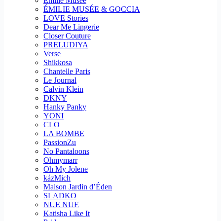
Emilie Musee
ÉMILIE MUSÉE & GOCCIA
LOVE Stories
Dear Me Lingerie
Closer Couture
PRELUDIYA
Verse
Shikkosa
Chantelle Paris
Le Journal
Calvin Klein
DKNY
Hanky Panky
YONI
CLO
LA BOMBE
PassionZu
No Pantaloons
Ohmymarr
Oh My Jolene
kázMich
Maison Jardin d’Éden
SLADKO
NUE NUE
Katisha Like It