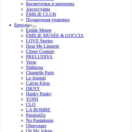
Косметички и шопперы
Аксессуары
ÉMILIE CLUB
Подарочная упаковка
Бренды
Emilie Musee
ÉMILIE MUSÉE & GOCCIA
LOVE Stories
Dear Me Lingerie
Closer Couture
PRELUDIYA
Verse
Shikkosa
Chantelle Paris
Le Journal
Calvin Klein
DKNY
Hanky Panky
YONI
CLO
LA BOMBE
PassionZu
No Pantaloons
Ohmymarr
Oh My Jolene