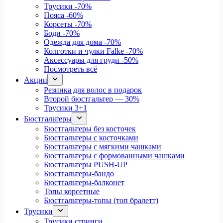
Трусики
-70%
Пояса
-60%
Корсеты
-70%
Боди
-70%
Одежда для дома
-70%
Колготки и чулки Falke
-70%
Аксессуары для груди
-50%
Посмотреть всё
Акции
Резинка для волос в подарок
Второй бюстгальтер — 30%
Трусики 3+1
Бюстгальтеры
Бюстгальтеры без косточек
Бюстгальтеры с косточками
Бюстгальтеры с мягкими чашками
Бюстгальтеры с формованными чашками
Бюстгальтеры PUSH-UP
Бюстгальтеры-бандо
Бюстгальтеры-балконет
Топы корсетные
Бюстгальтеры-топы (топ бралетт)
Трусики
Трусики стринги