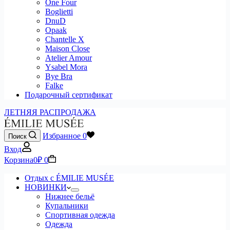
One Four
Boglietti
DnuD
Opaak
Chantelle X
Maison Close
Atelier Amour
Ysabel Mora
Bye Bra
Falke
Подарочный сертификат
ЛЕТНЯЯ РАСПРОДАЖА
Избранное
0
Поиск
Вход
Корзина
0
₽
0
Отдых с ÉMILIE MUSÉE
НОВИНКИ
Нижнее бельё
Купальники
Спортивная одежда
Одежда