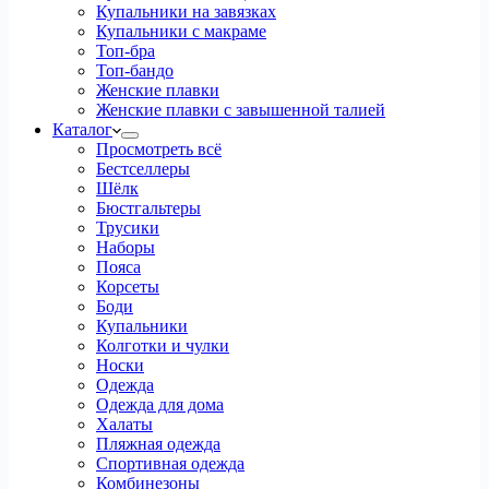
Купальники на завязках
Купальники с макраме
Топ-бра
Топ-бандо
Женские плавки
Женские плавки с завышенной талией
Каталог
Просмотреть всё
Бестселлеры
Шёлк
Бюстгальтеры
Трусики
Наборы
Пояса
Корсеты
Боди
Купальники
Колготки и чулки
Носки
Одежда
Одежда для дома
Халаты
Пляжная одежда
Спортивная одежда
Комбинезоны