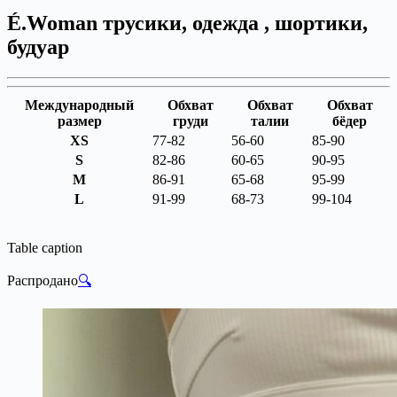
É.Woman трусики, одежда , шортики,
будуар
Международный
Обхват
Обхват
Обхват
размер
груди
талии
бёдер
XS
77-82
56-60
85-90
S
82-86
60-65
90-95
M
86-91
65-68
95-99
L
91-99
68-73
99-104
Table caption
Распродано
🔍