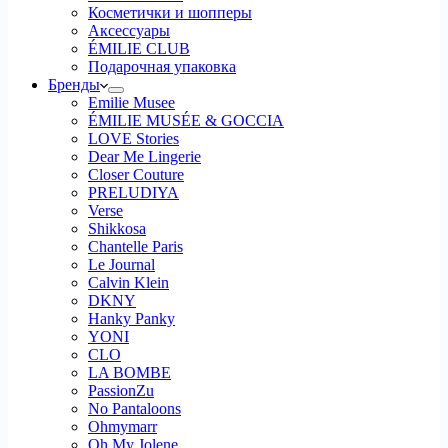
Косметички и шопперы
Аксессуары
ÉMILIE CLUB
Подарочная упаковка
Бренды
Emilie Musee
ÉMILIE MUSÉE & GOCCIA
LOVE Stories
Dear Me Lingerie
Closer Couture
PRELUDIYA
Verse
Shikkosa
Chantelle Paris
Le Journal
Calvin Klein
DKNY
Hanky Panky
YONI
CLO
LA BOMBE
PassionZu
No Pantaloons
Ohmymarr
Oh My Jolene