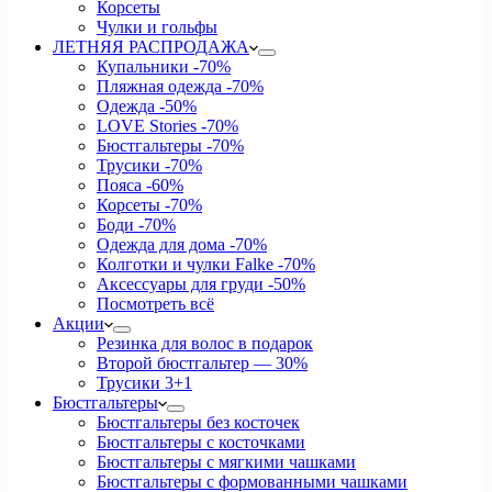
Корсеты
Чулки и гольфы
ЛЕТНЯЯ РАСПРОДАЖА
Купальники
-70%
Пляжная одежда
-70%
Одежда
-50%
LOVE Stories
-70%
Бюстгальтеры
-70%
Трусики
-70%
Пояса
-60%
Корсеты
-70%
Боди
-70%
Одежда для дома
-70%
Колготки и чулки Falke
-70%
Аксессуары для груди
-50%
Посмотреть всё
Акции
Резинка для волос в подарок
Второй бюстгальтер — 30%
Трусики 3+1
Бюстгальтеры
Бюстгальтеры без косточек
Бюстгальтеры с косточками
Бюстгальтеры с мягкими чашками
Бюстгальтеры с формованными чашками