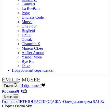
Camvari
La Revêche
Poby
Undress Code
Moeva
One Four
Boglietti
DnuD
Opaak
Chantelle X
Maison Close
Atelier Amour
Ysabel Mora
Bye Bra
Falke
Подарочный сертификат
Избранное
0
Поиск
Корзина
0
₽
0
Меню
Главная
ЛЕТНЯЯ РАСПРОДАЖА
Одежда для дома SALE
Шорты Ofelia Sky