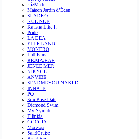
kázMich
Maison Jardin d’Éden
SLADKO
NUE NUE
Katisha Like It
Pride
LA DEA
ELLE LAND
MONERO
Luli Fama
BE.MA.BAE
JENEE MER
NIKYOU
ANVIBE
SENDMEYOU.NAKED
INNATE
PQ
Sun Base Date
Diamond Swim
My Nymph
Ellinida
GOCCIA
Moresqa
SandCruise
Bond Eye