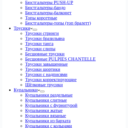
Бюстгальтеры PUSH-UP
Бюстгальтеры-бандо
Бюстгальтеры-балконет
Топы корсетные
Бюстгальтеры-топы (топ бралетт)
Трусики
Трусики стринги
Трусики бразильяна
Трусики танга
Трусики слипы
Бесшовные трусики
Бесшовные PULPIES CHANTELLE
Трусики завышенные
Трусики шортики
Трусики с надписями
Трусики корректирующие
Шёлковые трусики
Купальники
Купальники раздельные
Купальники слитные
Купальники с фурнитурой
Купальники жатые
Купальники вязаные
Купальники из бархата
Купальники с кольцами