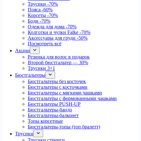
Трусики
-70%
Пояса
-60%
Корсеты
-70%
Боди
-70%
Одежда для дома
-70%
Колготки и чулки Falke
-70%
Аксессуары для груди
-50%
Посмотреть всё
Акции
Резинка для волос в подарок
Второй бюстгальтер — 30%
Трусики 3+1
Бюстгальтеры
Бюстгальтеры без косточек
Бюстгальтеры с косточками
Бюстгальтеры с мягкими чашками
Бюстгальтеры с формованными чашками
Бюстгальтеры PUSH-UP
Бюстгальтеры-бандо
Бюстгальтеры-балконет
Топы корсетные
Бюстгальтеры-топы (топ бралетт)
Трусики
Трусики стринги