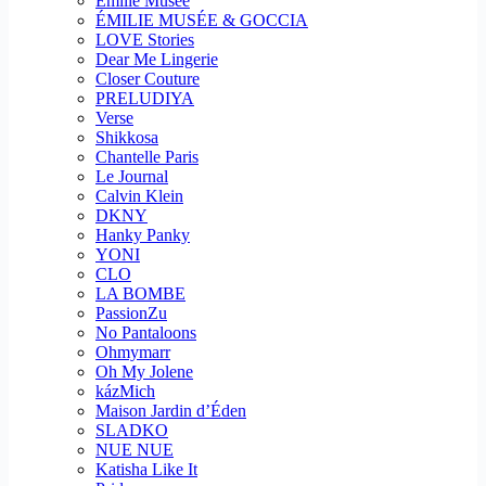
Emilie Musee
ÉMILIE MUSÉE & GOCCIA
LOVE Stories
Dear Me Lingerie
Closer Couture
PRELUDIYA
Verse
Shikkosa
Chantelle Paris
Le Journal
Calvin Klein
DKNY
Hanky Panky
YONI
CLO
LA BOMBE
PassionZu
No Pantaloons
Ohmymarr
Oh My Jolene
kázMich
Maison Jardin d’Éden
SLADKO
NUE NUE
Katisha Like It