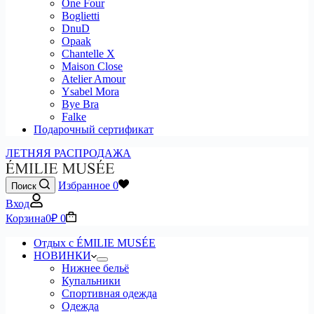
One Four
Boglietti
DnuD
Opaak
Chantelle X
Maison Close
Atelier Amour
Ysabel Mora
Bye Bra
Falke
Подарочный сертификат
ЛЕТНЯЯ РАСПРОДАЖА
Избранное
0
Поиск
Вход
Корзина
0
₽
0
Отдых с ÉMILIE MUSÉE
НОВИНКИ
Нижнее бельё
Купальники
Спортивная одежда
Одежда