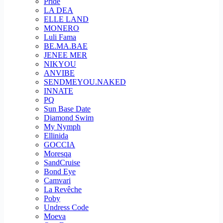
Pride
LA DEA
ELLE LAND
MONERO
Luli Fama
BE.MA.BAE
JENEE MER
NIKYOU
ANVIBE
SENDMEYOU.NAKED
INNATE
PQ
Sun Base Date
Diamond Swim
My Nymph
Ellinida
GOCCIA
Moresqa
SandCruise
Bond Eye
Camvari
La Revêche
Poby
Undress Code
Moeva