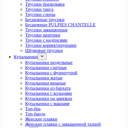
Трусики бразильяна
Трусики танга
Трусики слипы
Бесшовные трусики
Бесшовные PULPIES CHANTELLE
Трусики завышенные
Трусики шортики
Трусики с надписями
Трусики корректирующие
Шёлковые трусики
Купальники
Купальники раздельные
Купальники слитные
Купальники с фурнитурой
Купальники жатые
Купальники вязаные
Купальники из бархата
Купальники с кольцами
Купальники на завязках
Купальники с макраме
Топ-бра
Топ-бандо
Женские плавки
Женские плавки с завышенной талией