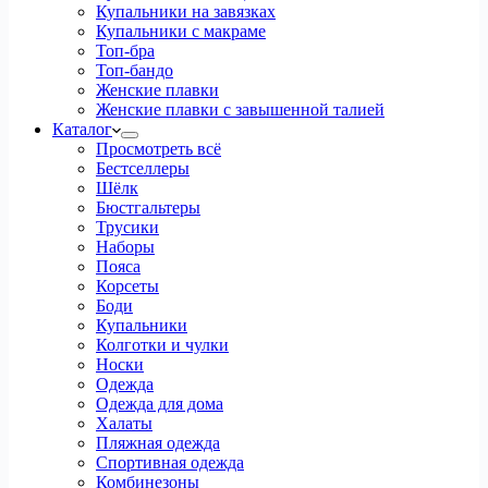
Купальники на завязках
Купальники с макраме
Топ-бра
Топ-бандо
Женские плавки
Женские плавки с завышенной талией
Каталог
Просмотреть всё
Бестселлеры
Шёлк
Бюстгальтеры
Трусики
Наборы
Пояса
Корсеты
Боди
Купальники
Колготки и чулки
Носки
Одежда
Одежда для дома
Халаты
Пляжная одежда
Спортивная одежда
Комбинезоны