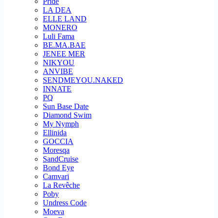
Pride
LA DEA
ELLE LAND
MONERO
Luli Fama
BE.MA.BAE
JENEE MER
NIKYOU
ANVIBE
SENDMEYOU.NAKED
INNATE
PQ
Sun Base Date
Diamond Swim
My Nymph
Ellinida
GOCCIA
Moresqa
SandCruise
Bond Eye
Camvari
La Revêche
Poby
Undress Code
Moeva