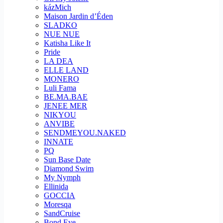
kázMich
Maison Jardin d’Éden
SLADKO
NUE NUE
Katisha Like It
Pride
LA DEA
ELLE LAND
MONERO
Luli Fama
BE.MA.BAE
JENEE MER
NIKYOU
ANVIBE
SENDMEYOU.NAKED
INNATE
PQ
Sun Base Date
Diamond Swim
My Nymph
Ellinida
GOCCIA
Moresqa
SandCruise
Bond Eye