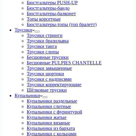
Бюстгальтеры PUSH-UP
Бюстгальтеры-бандо
Бюстгальтеры-балконет
Топы корсетные
Бюстгальтеры-топы (топ бралетт)
Трусики
Трусики стринги
Трусики бразильяна
Трусики танга
Трусики слипы
Бесшовные трусики
Бесшовные PULPIES CHANTELLE
Трусики завышенные
Трусики шортики
Трусики с надписями
Трусики корректирующие
Шёлковые трусики
Купальники
Купальники раздельные
Купальники слитные
Купальники с фурнитурой
Купальники жатые
Купальники вязаные
Купальники из бархата
Купальники с кольцами