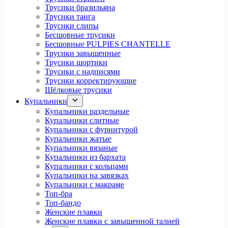
Трусики бразильяна
Трусики танга
Трусики слипы
Бесшовные трусики
Бесшовные PULPIES CHANTELLE
Трусики завышенные
Трусики шортики
Трусики с надписями
Трусики корректирующие
Шёлковые трусики
Купальники
Купальники раздельные
Купальники слитные
Купальники с фурнитурой
Купальники жатые
Купальники вязаные
Купальники из бархата
Купальники с кольцами
Купальники на завязках
Купальники с макраме
Топ-бра
Топ-бандо
Женские плавки
Женские плавки с завышенной талией