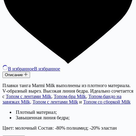
В избранное
В избранное
Описание
Плавки танга Marmi Milk выполнены из плотного материала.
V-образный вырез. Высокая линия бедра. Идеально сочетается
с
Топом с лентами Milk
,
Топом-бра Milk
,
Топом-бандо на
завязках Milk,
Топом с лентами Milk
и
Топом со сборкой Milk
Плотный материал;
Завышенная линия бедра;
Цвет: молочный Состав: -80% полиамид; -20% эластан