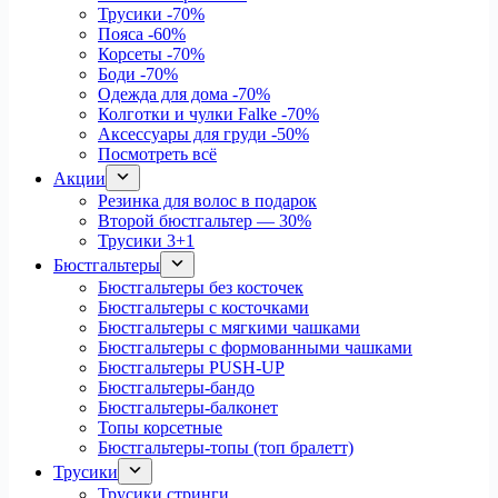
Трусики
-70%
Пояса
-60%
Корсеты
-70%
Боди
-70%
Одежда для дома
-70%
Колготки и чулки Falke
-70%
Аксессуары для груди
-50%
Посмотреть всё
Акции
Резинка для волос в подарок
Второй бюстгальтер — 30%
Трусики 3+1
Бюстгальтеры
Бюстгальтеры без косточек
Бюстгальтеры с косточками
Бюстгальтеры с мягкими чашками
Бюстгальтеры с формованными чашками
Бюстгальтеры PUSH-UP
Бюстгальтеры-бандо
Бюстгальтеры-балконет
Топы корсетные
Бюстгальтеры-топы (топ бралетт)
Трусики
Трусики стринги