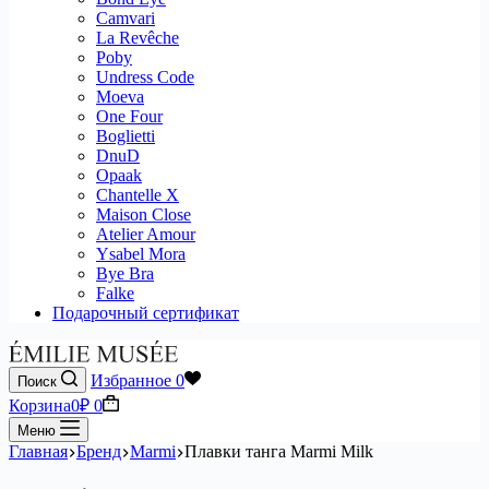
Camvari
La Revêche
Poby
Undress Code
Moeva
One Four
Boglietti
DnuD
Opaak
Chantelle X
Maison Close
Atelier Amour
Ysabel Mora
Bye Bra
Falke
Подарочный сертификат
Избранное
0
Поиск
Корзина
0
₽
0
Меню
Главная
Бренд
Marmi
Плавки танга Marmi Milk