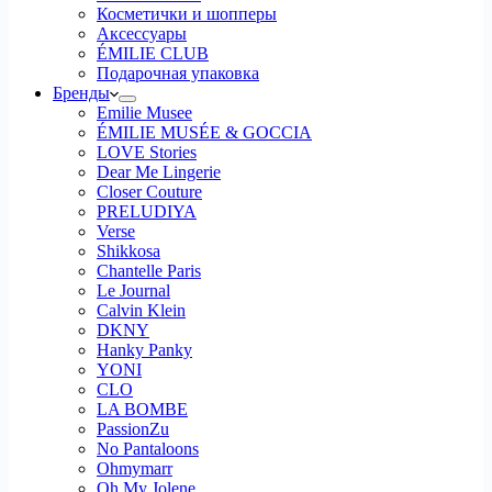
Косметички и шопперы
Аксессуары
ÉMILIE CLUB
Подарочная упаковка
Бренды
Emilie Musee
ÉMILIE MUSÉE & GOCCIA
LOVE Stories
Dear Me Lingerie
Closer Couture
PRELUDIYA
Verse
Shikkosa
Chantelle Paris
Le Journal
Calvin Klein
DKNY
Hanky Panky
YONI
CLO
LA BOMBE
PassionZu
No Pantaloons
Ohmymarr
Oh My Jolene