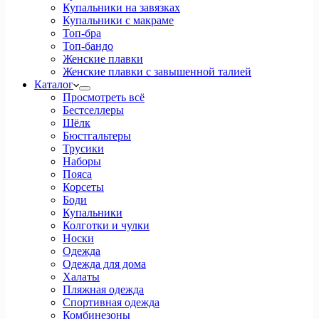
Купальники на завязках
Купальники с макраме
Топ-бра
Топ-бандо
Женские плавки
Женские плавки с завышенной талией
Каталог
Просмотреть всё
Бестселлеры
Шёлк
Бюстгальтеры
Трусики
Наборы
Пояса
Корсеты
Боди
Купальники
Колготки и чулки
Носки
Одежда
Одежда для дома
Халаты
Пляжная одежда
Спортивная одежда
Комбинезоны