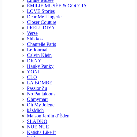
Emilie Musee
ÉMILIE MUSÉE & GOCCIA
LOVE Stories
Dear Me Lingerie
Closer Couture
PRELUDIYA
Verse
Shikkosa
Chantelle Paris
Le Journal
Calvin Klein
DKNY
Hanky Panky
YONI
CLO
LA BOMBE
PassionZu
No Pantaloons
Ohmymarr
Oh My Jolene
kázMich
Maison Jardin d’Éden
SLADKO
NUE NUE
Katisha Like It