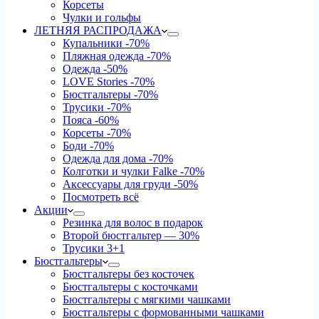
Корсеты
Чулки и гольфы
ЛЕТНЯЯ РАСПРОДАЖА
Купальники
-70%
Пляжная одежда
-70%
Одежда
-50%
LOVE Stories
-70%
Бюстгальтеры
-70%
Трусики
-70%
Пояса
-60%
Корсеты
-70%
Боди
-70%
Одежда для дома
-70%
Колготки и чулки Falke
-70%
Аксессуары для груди
-50%
Посмотреть всё
Акции
Резинка для волос в подарок
Второй бюстгальтер — 30%
Трусики 3+1
Бюстгальтеры
Бюстгальтеры без косточек
Бюстгальтеры с косточками
Бюстгальтеры с мягкими чашками
Бюстгальтеры с формованными чашками