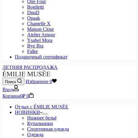
One Four
Boglietti
DnuD
Opaak
Chantelle X
Maison Close
Atelier Amour
Ysabel Mora
Bye Bra
Falke
Подарочный сертификат
ЛЕТНЯЯ РАСПРОДАЖА
Избранное
0
Поиск
Вход
Корзина
0
₽
0
Отдых с ÉMILIE MUSÉE
НОВИНКИ
Нижнее бельё
Купальники
Спортивная одежда
Одежда