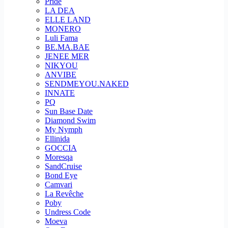
Pride
LA DEA
ELLE LAND
MONERO
Luli Fama
BE.MA.BAE
JENEE MER
NIKYOU
ANVIBE
SENDMEYOU.NAKED
INNATE
PQ
Sun Base Date
Diamond Swim
My Nymph
Ellinida
GOCCIA
Moresqa
SandCruise
Bond Eye
Camvari
La Revêche
Poby
Undress Code
Moeva