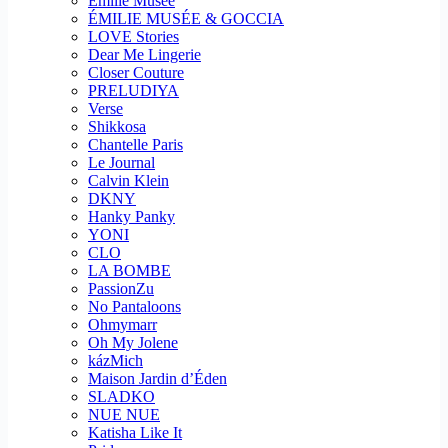
Emilie Musee
ÉMILIE MUSÉE & GOCCIA
LOVE Stories
Dear Me Lingerie
Closer Couture
PRELUDIYA
Verse
Shikkosa
Chantelle Paris
Le Journal
Calvin Klein
DKNY
Hanky Panky
YONI
CLO
LA BOMBE
PassionZu
No Pantaloons
Ohmymarr
Oh My Jolene
kázMich
Maison Jardin d’Éden
SLADKO
NUE NUE
Katisha Like It