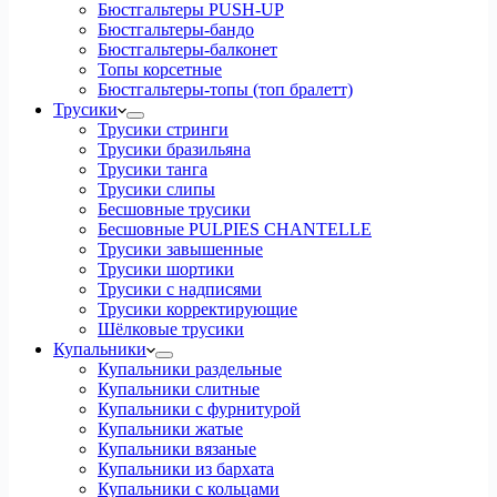
Бюстгальтеры PUSH-UP
Бюстгальтеры-бандо
Бюстгальтеры-балконет
Топы корсетные
Бюстгальтеры-топы (топ бралетт)
Трусики
Трусики стринги
Трусики бразильяна
Трусики танга
Трусики слипы
Бесшовные трусики
Бесшовные PULPIES CHANTELLE
Трусики завышенные
Трусики шортики
Трусики с надписями
Трусики корректирующие
Шёлковые трусики
Купальники
Купальники раздельные
Купальники слитные
Купальники с фурнитурой
Купальники жатые
Купальники вязаные
Купальники из бархата
Купальники с кольцами