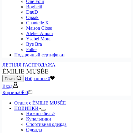
One Four
Boglietti
DnuD
Opaak
Chantelle X
Maison Close
Atelier Amour
Ysabel Mora
Bye Bra
Falke
Подарочный сертификат
ЛЕТНЯЯ РАСПРОДАЖА
Избранное
0
Поиск
Вход
Корзина
0
₽
0
Отдых с ÉMILIE MUSÉE
НОВИНКИ
Нижнее бельё
Купальники
Спортивная одежда
Одежда