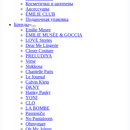
Косметички и шопперы
Аксессуары
ÉMILIE CLUB
Подарочная упаковка
Бренды
Emilie Musee
ÉMILIE MUSÉE & GOCCIA
LOVE Stories
Dear Me Lingerie
Closer Couture
PRELUDIYA
Verse
Shikkosa
Chantelle Paris
Le Journal
Calvin Klein
DKNY
Hanky Panky
YONI
CLO
LA BOMBE
PassionZu
No Pantaloons
Ohmymarr
Oh My Jolene