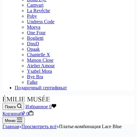
Camvari
La Revêche
Poby
Undress Code
Moeva
One Four
Boglietti
DnuD
Opaak
Chantelle X
Maison Close
Atelier Amour
Ysabel Mora
Bye Bra
Falke
Подарочный сертификат
Избранное
0
Поиск
Корзина
0
₽
0
Меню
Главная
Просмотреть всё
Платье-комбинация Lace Blue