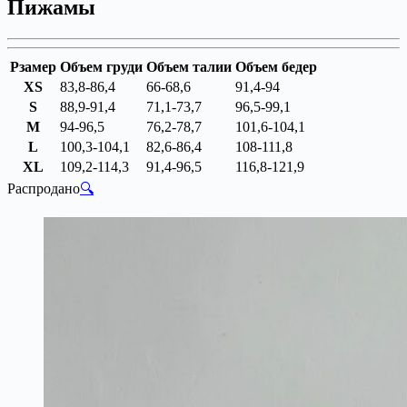
Пижамы
Рзамер
Объем груди
Объем талии
Объем бедер
XS
83,8-86,4
66-68,6
91,4-94
S
88,9-91,4
71,1-73,7
96,5-99,1
M
94-96,5
76,2-78,7
101,6-104,1
L
100,3-104,1
82,6-86,4
108-111,8
XL
109,2-114,3
91,4-96,5
116,8-121,9
Распродано
🔍