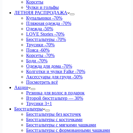
Корсеты
Чулки и гольфы
ЛЕТНЯЯ РАСПРОДАЖА
Купальники
-70%
Пляжная одежда
-70%
Одежда
-50%
LOVE Stories
-70%
Бюстгальтеры
-70%
Трусики
-70%
Пояса
-60%
Корсеты
-70%
Боди
-70%
Одежда для дома
-70%
Колготки и чулки Falke
-70%
Аксессуары для груди
-50%
Посмотреть всё
Акции
Резинка для волос в подарок
Второй бюстгальтер — 30%
Трусики 3+1
Бюстгальтеры
Бюстгальтеры без косточек
Бюстгальтеры с косточками
Бюстгальтеры с мягкими чашками
Бюстгальтеры с формованными чашками