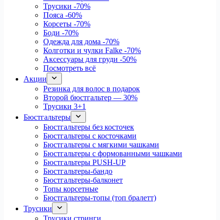
Трусики
-70%
Пояса
-60%
Корсеты
-70%
Боди
-70%
Одежда для дома
-70%
Колготки и чулки Falke
-70%
Аксессуары для груди
-50%
Посмотреть всё
Акции
Резинка для волос в подарок
Второй бюстгальтер — 30%
Трусики 3+1
Бюстгальтеры
Бюстгальтеры без косточек
Бюстгальтеры с косточками
Бюстгальтеры с мягкими чашками
Бюстгальтеры с формованными чашками
Бюстгальтеры PUSH-UP
Бюстгальтеры-бандо
Бюстгальтеры-балконет
Топы корсетные
Бюстгальтеры-топы (топ бралетт)
Трусики
Трусики стринги