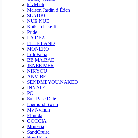
kázMich
Maison Jardin d’Éden
SLADKO
NUE NUE
Katisha Like It
Pride
LA DEA
ELLE LAND
MONERO
Luli Fama
BE.MA.BAE
JENEE MER
NIKYOU
ANVIBE
SENDMEYOU.NAKED
INNATE
PQ
Sun Base Date
Diamond Swim
My Nymph
Ellinida
GOCCIA
Moresqa
SandCruise
Bond Eye