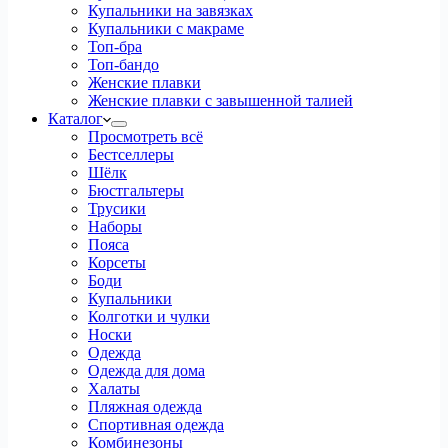
Купальники на завязках
Купальники с макраме
Топ-бра
Топ-бандо
Женские плавки
Женские плавки с завышенной талией
Каталог
Просмотреть всё
Бестселлеры
Шёлк
Бюстгальтеры
Трусики
Наборы
Пояса
Корсеты
Боди
Купальники
Колготки и чулки
Носки
Одежда
Одежда для дома
Халаты
Пляжная одежда
Спортивная одежда
Комбинезоны