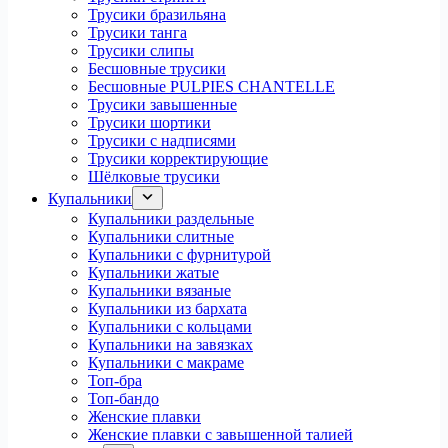
Трусики бразильяна
Трусики танга
Трусики слипы
Бесшовные трусики
Бесшовные PULPIES CHANTELLE
Трусики завышенные
Трусики шортики
Трусики с надписями
Трусики корректирующие
Шёлковые трусики
Купальники
Купальники раздельные
Купальники слитные
Купальники с фурнитурой
Купальники жатые
Купальники вязаные
Купальники из бархата
Купальники с кольцами
Купальники на завязках
Купальники с макраме
Топ-бра
Топ-бандо
Женские плавки
Женские плавки с завышенной талией