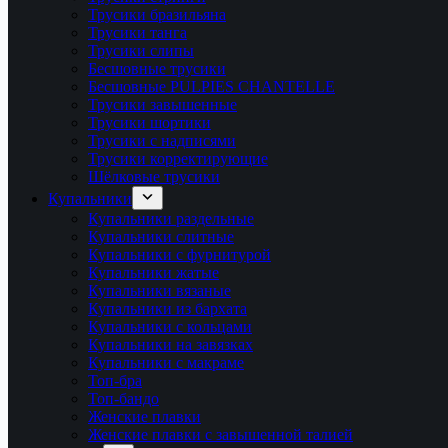
Трусики бразильяна
Трусики танга
Трусики слипы
Бесшовные трусики
Бесшовные PULPIES CHANTELLE
Трусики завышенные
Трусики шортики
Трусики с надписями
Трусики корректирующие
Шёлковые трусики
Купальники
Купальники раздельные
Купальники слитные
Купальники с фурнитурой
Купальники жатые
Купальники вязаные
Купальники из бархата
Купальники с кольцами
Купальники на завязках
Купальники с макраме
Топ-бра
Топ-бандо
Женские плавки
Женские плавки с завышенной талией