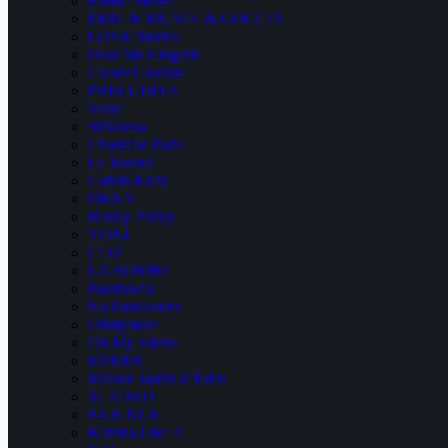
Emilie Musee
ÉMILIE MUSÉE & GOCCIA
LOVE Stories
Dear Me Lingerie
Closer Couture
PRELUDIYA
Verse
Shikkosa
Chantelle Paris
Le Journal
Calvin Klein
DKNY
Hanky Panky
YONI
CLO
LA BOMBE
PassionZu
No Pantaloons
Ohmymarr
Oh My Jolene
kázMich
Maison Jardin d’Éden
SLADKO
NUE NUE
Katisha Like It