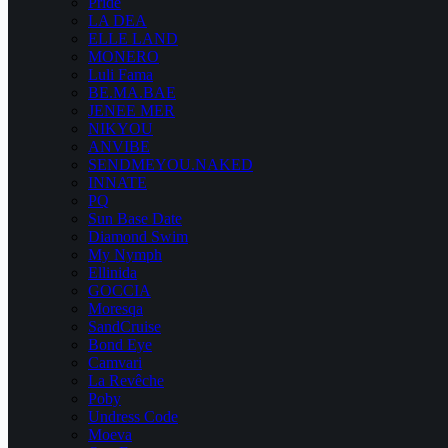
Pride
LA DEA
ELLE LAND
MONERO
Luli Fama
BE.MA.BAE
JENEE MER
NIKYOU
ANVIBE
SENDMEYOU.NAKED
INNATE
PQ
Sun Base Date
Diamond Swim
My Nymph
Ellinida
GOCCIA
Moresqa
SandCruise
Bond Eye
Camvari
La Revêche
Poby
Undress Code
Moeva