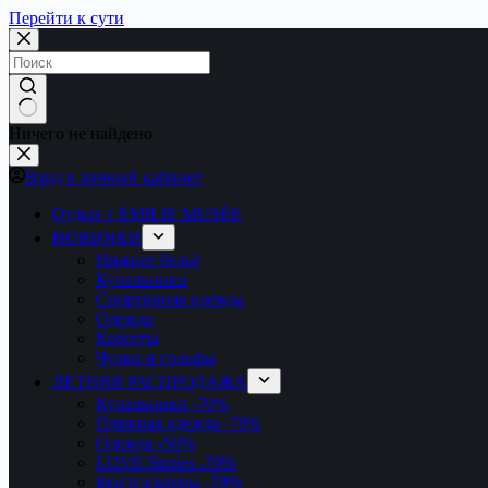
Перейти к сути
Ничего не найдено
Вход в личный кабинет
Отдых с ÉMILIE MUSÉE
НОВИНКИ
Нижнее бельё
Купальники
Спортивная одежда
Одежда
Корсеты
Чулки и гольфы
ЛЕТНЯЯ РАСПРОДАЖА
Купальники
-70%
Пляжная одежда
-70%
Одежда
-50%
LOVE Stories
-70%
Бюстгальтеры
-70%