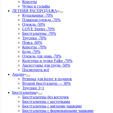
Корсеты
Чулки и гольфы
ЛЕТНЯЯ РАСПРОДАЖА
Купальники
-70%
Пляжная одежда
-70%
Одежда
-50%
LOVE Stories
-70%
Бюстгальтеры
-70%
Трусики
-70%
Пояса
-60%
Корсеты
-70%
Боди
-70%
Одежда для дома
-70%
Колготки и чулки Falke
-70%
Аксессуары для груди
-50%
Посмотреть всё
Акции
Резинка для волос в подарок
Второй бюстгальтер — 30%
Трусики 3+1
Бюстгальтеры
Бюстгальтеры без косточек
Бюстгальтеры с косточками
Бюстгальтеры с мягкими чашками
Бюстгальтеры с формованными чашками