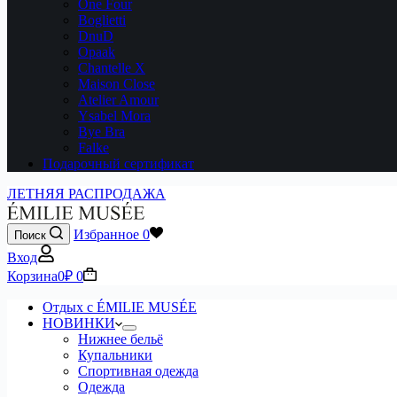
One Four
Boglietti
DnuD
Opaak
Chantelle X
Maison Close
Atelier Amour
Ysabel Mora
Bye Bra
Falke
Подарочный сертификат
ЛЕТНЯЯ РАСПРОДАЖА
Избранное
0
Поиск
Вход
Корзина
0
₽
0
Отдых с ÉMILIE MUSÉE
НОВИНКИ
Нижнее бельё
Купальники
Спортивная одежда
Одежда