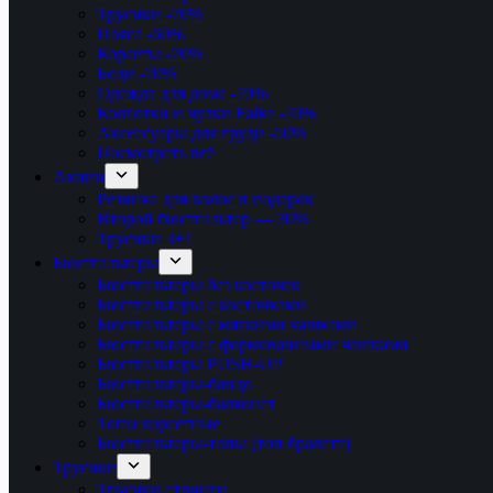
Трусики
-70%
Пояса
-60%
Корсеты
-70%
Боди
-70%
Одежда для дома
-70%
Колготки и чулки Falke
-70%
Аксессуары для груди
-50%
Посмотреть всё
Акции
Резинка для волос в подарок
Второй бюстгальтер — 30%
Трусики 3+1
Бюстгальтеры
Бюстгальтеры без косточек
Бюстгальтеры с косточками
Бюстгальтеры с мягкими чашками
Бюстгальтеры с формованными чашками
Бюстгальтеры PUSH-UP
Бюстгальтеры-бандо
Бюстгальтеры-балконет
Топы корсетные
Бюстгальтеры-топы (топ бралетт)
Трусики
Трусики стринги