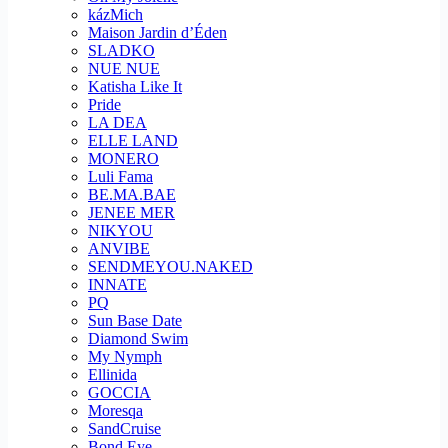
kázMich
Maison Jardin d’Éden
SLADKO
NUE NUE
Katisha Like It
Pride
LA DEA
ELLE LAND
MONERO
Luli Fama
BE.MA.BAE
JENEE MER
NIKYOU
ANVIBE
SENDMEYOU.NAKED
INNATE
PQ
Sun Base Date
Diamond Swim
My Nymph
Ellinida
GOCCIA
Moresqa
SandCruise
Bond Eye