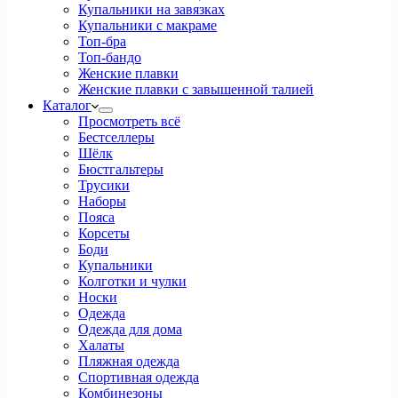
Купальники на завязках
Купальники с макраме
Топ-бра
Топ-бандо
Женские плавки
Женские плавки с завышенной талией
Каталог
Просмотреть всё
Бестселлеры
Шёлк
Бюстгальтеры
Трусики
Наборы
Пояса
Корсеты
Боди
Купальники
Колготки и чулки
Носки
Одежда
Одежда для дома
Халаты
Пляжная одежда
Спортивная одежда
Комбинезоны