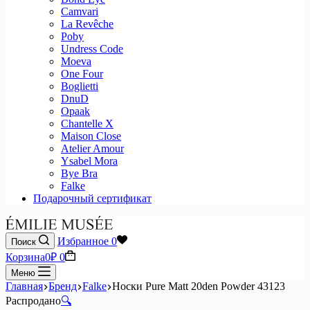
Camvari
La Revêche
Poby
Undress Code
Moeva
One Four
Boglietti
DnuD
Opaak
Chantelle X
Maison Close
Atelier Amour
Ysabel Mora
Bye Bra
Falke
Подарочный сертификат
Избранное
0
Поиск
Корзина
0
₽
0
Меню
Главная
Бренд
Falke
Носки Pure Matt 20den Powder 43123
Распродано
🔍