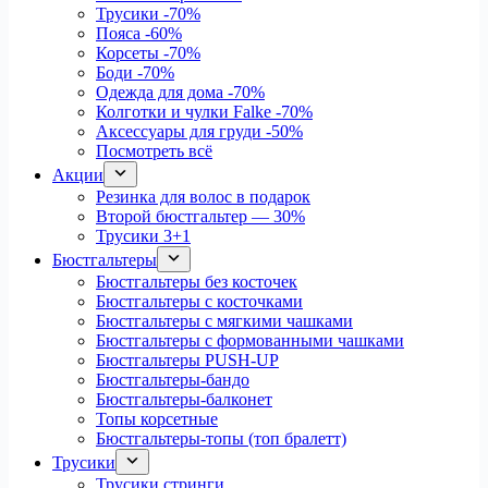
Трусики
-70%
Пояса
-60%
Корсеты
-70%
Боди
-70%
Одежда для дома
-70%
Колготки и чулки Falke
-70%
Аксессуары для груди
-50%
Посмотреть всё
Акции
Резинка для волос в подарок
Второй бюстгальтер — 30%
Трусики 3+1
Бюстгальтеры
Бюстгальтеры без косточек
Бюстгальтеры с косточками
Бюстгальтеры с мягкими чашками
Бюстгальтеры с формованными чашками
Бюстгальтеры PUSH-UP
Бюстгальтеры-бандо
Бюстгальтеры-балконет
Топы корсетные
Бюстгальтеры-топы (топ бралетт)
Трусики
Трусики стринги