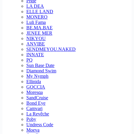
Pride
LA DEA
ELLE LAND
MONERO
Luli Fama
BE.MA.BAE
JENEE MER
NIKYOU
ANVIBE
SENDMEYOU.NAKED
INNATE
PQ
Sun Base Date
Diamond Swim
My Nymph
Ellinida
GOCCIA
Moresqa
SandCruise
Bond Eye
Camvari
La Revêche
Poby
Undress Code
Moeva