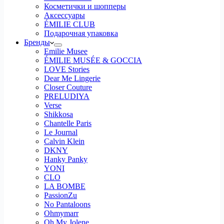
Косметички и шопперы
Аксессуары
ÉMILIE CLUB
Подарочная упаковка
Бренды
Emilie Musee
ÉMILIE MUSÉE & GOCCIA
LOVE Stories
Dear Me Lingerie
Closer Couture
PRELUDIYA
Verse
Shikkosa
Chantelle Paris
Le Journal
Calvin Klein
DKNY
Hanky Panky
YONI
CLO
LA BOMBE
PassionZu
No Pantaloons
Ohmymarr
Oh My Jolene