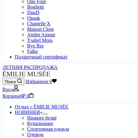
One Four
Boglietti
DnuD
Opaak
Chantelle X
Maison Close
Atelier Amour
Ysabel Mora
Bye Bra
Falke
Подарочный сертификат
ЛЕТНЯЯ РАСПРОДАЖА
Избранное
0
Поиск
Вход
Корзина
0
₽
0
Отдых с ÉMILIE MUSÉE
НОВИНКИ
Нижнее бельё
Купальники
Спортивная одежда
Одежда