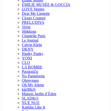
Emilie Musee
ÉMILIE MUSÉE & GOCCIA
LOVE Stories
Dear Me Lingerie
Closer Couture
PRELUDIYA
Verse
Shikkosa
Chantelle Paris
Le Journal
Calvin Klein
DKNY
Hanky Panky
YONI
CLO
LA BOMBE
PassionZu
No Pantaloons
Ohmymarr
Oh My Jolene
kázMich
Maison Jardin d’Éden
SLADKO
NUE NUE
Katisha Like It