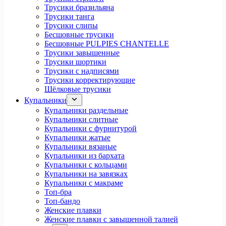
Трусики бразильяна
Трусики танга
Трусики слипы
Бесшовные трусики
Бесшовные PULPIES CHANTELLE
Трусики завышенные
Трусики шортики
Трусики с надписями
Трусики корректирующие
Шёлковые трусики
Купальники
Купальники раздельные
Купальники слитные
Купальники с фурнитурой
Купальники жатые
Купальники вязаные
Купальники из бархата
Купальники с кольцами
Купальники на завязках
Купальники с макраме
Топ-бра
Топ-бандо
Женские плавки
Женские плавки с завышенной талией