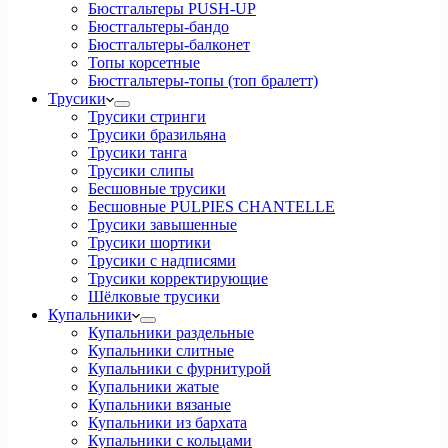
Бюстгальтеры PUSH-UP
Бюстгальтеры-бандо
Бюстгальтеры-балконет
Топы корсетные
Бюстгальтеры-топы (топ бралетт)
Трусики
Трусики стринги
Трусики бразильяна
Трусики танга
Трусики слипы
Бесшовные трусики
Бесшовные PULPIES CHANTELLE
Трусики завышенные
Трусики шортики
Трусики с надписями
Трусики корректирующие
Шёлковые трусики
Купальники
Купальники раздельные
Купальники слитные
Купальники с фурнитурой
Купальники жатые
Купальники вязаные
Купальники из бархата
Купальники с кольцами