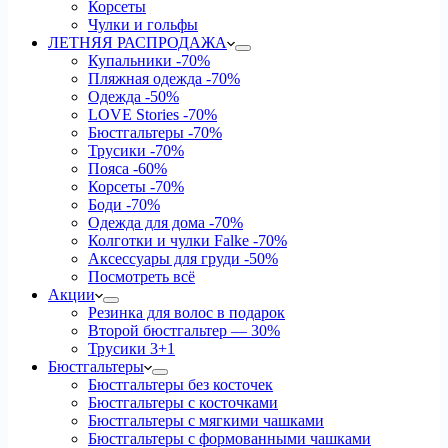
Корсеты
Чулки и гольфы
ЛЕТНЯЯ РАСПРОДАЖА
Купальники
-70%
Пляжная одежда
-70%
Одежда
-50%
LOVE Stories
-70%
Бюстгальтеры
-70%
Трусики
-70%
Пояса
-60%
Корсеты
-70%
Боди
-70%
Одежда для дома
-70%
Колготки и чулки Falke
-70%
Аксессуары для груди
-50%
Посмотреть всё
Акции
Резинка для волос в подарок
Второй бюстгальтер — 30%
Трусики 3+1
Бюстгальтеры
Бюстгальтеры без косточек
Бюстгальтеры с косточками
Бюстгальтеры с мягкими чашками
Бюстгальтеры с формованными чашками