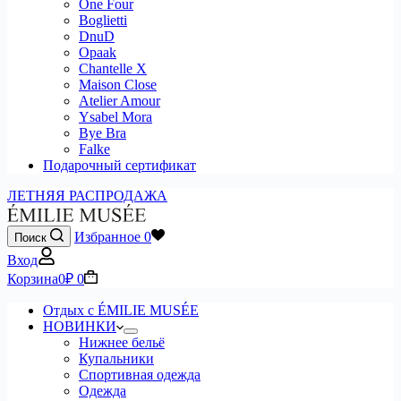
One Four
Boglietti
DnuD
Opaak
Chantelle X
Maison Close
Atelier Amour
Ysabel Mora
Bye Bra
Falke
Подарочный сертификат
ЛЕТНЯЯ РАСПРОДАЖА
Избранное
0
Поиск
Вход
Корзина
0
₽
0
Отдых с ÉMILIE MUSÉE
НОВИНКИ
Нижнее бельё
Купальники
Спортивная одежда
Одежда