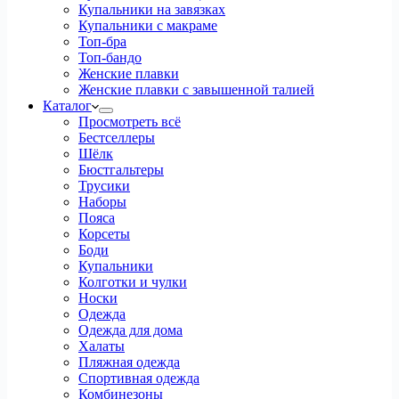
Купальники на завязках
Купальники с макраме
Топ-бра
Топ-бандо
Женские плавки
Женские плавки с завышенной талией
Каталог
Просмотреть всё
Бестселлеры
Шёлк
Бюстгальтеры
Трусики
Наборы
Пояса
Корсеты
Боди
Купальники
Колготки и чулки
Носки
Одежда
Одежда для дома
Халаты
Пляжная одежда
Спортивная одежда
Комбинезоны