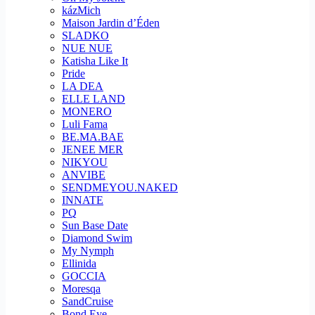
kázMich
Maison Jardin d’Éden
SLADKO
NUE NUE
Katisha Like It
Pride
LA DEA
ELLE LAND
MONERO
Luli Fama
BE.MA.BAE
JENEE MER
NIKYOU
ANVIBE
SENDMEYOU.NAKED
INNATE
PQ
Sun Base Date
Diamond Swim
My Nymph
Ellinida
GOCCIA
Moresqa
SandCruise
Bond Eye