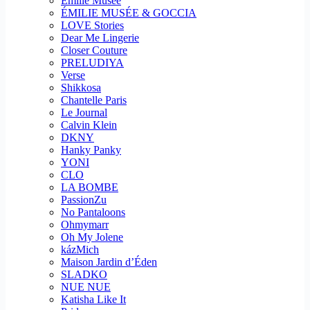
Emilie Musee
ÉMILIE MUSÉE & GOCCIA
LOVE Stories
Dear Me Lingerie
Closer Couture
PRELUDIYA
Verse
Shikkosa
Chantelle Paris
Le Journal
Calvin Klein
DKNY
Hanky Panky
YONI
CLO
LA BOMBE
PassionZu
No Pantaloons
Ohmymarr
Oh My Jolene
kázMich
Maison Jardin d’Éden
SLADKO
NUE NUE
Katisha Like It