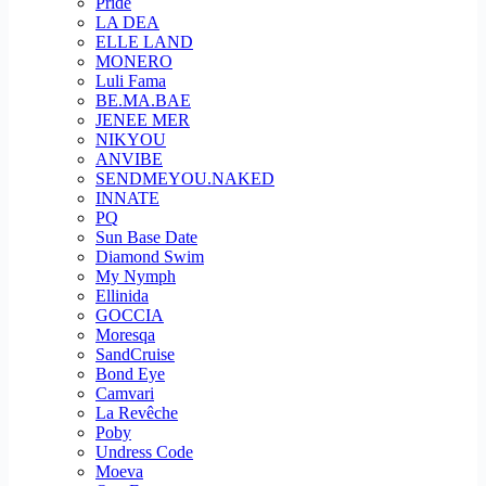
Pride
LA DEA
ELLE LAND
MONERO
Luli Fama
BE.MA.BAE
JENEE MER
NIKYOU
ANVIBE
SENDMEYOU.NAKED
INNATE
PQ
Sun Base Date
Diamond Swim
My Nymph
Ellinida
GOCCIA
Moresqa
SandCruise
Bond Eye
Camvari
La Revêche
Poby
Undress Code
Moeva