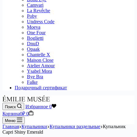
Camvari
La Revêche
Poby
Undress Code
Moeva
One Four
Boglietti
DnuD
Opaak
Chantelle X
Maison Close
Atelier Amour
Ysabel Mora
Bye Bra
Falke
Подарочный сертификат
Избранное
0
Поиск
Корзина
0
₽
0
Меню
Главная
Купальники
Купальники раздельные
Купальник
Capri Shiny Emerald