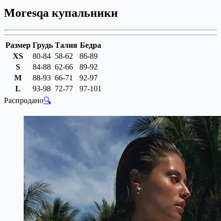
Moresqa купальники
Размер
Грудь
Талия
Бедра
XS
80-84
58-62
86-89
S
84-88
62-66
89-92
M
88-93
66-71
92-97
L
93-98
72-77
97-101
Распродано
🔍