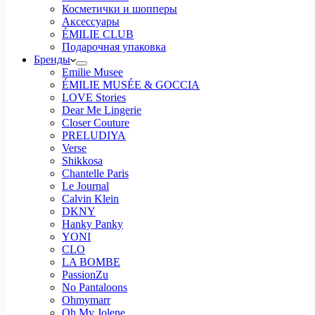
Косметички и шопперы
Аксессуары
ÉMILIE CLUB
Подарочная упаковка
Бренды
Emilie Musee
ÉMILIE MUSÉE & GOCCIA
LOVE Stories
Dear Me Lingerie
Closer Couture
PRELUDIYA
Verse
Shikkosa
Chantelle Paris
Le Journal
Calvin Klein
DKNY
Hanky Panky
YONI
CLO
LA BOMBE
PassionZu
No Pantaloons
Ohmymarr
Oh My Jolene