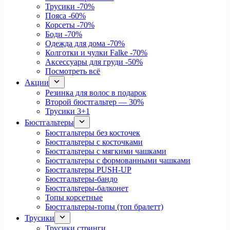
Трусики
-70%
Пояса
-60%
Корсеты
-70%
Боди
-70%
Одежда для дома
-70%
Колготки и чулки Falke
-70%
Аксессуары для груди
-50%
Посмотреть всё
Акции
Резинка для волос в подарок
Второй бюстгальтер — 30%
Трусики 3+1
Бюстгальтеры
Бюстгальтеры без косточек
Бюстгальтеры с косточками
Бюстгальтеры с мягкими чашками
Бюстгальтеры с формованными чашками
Бюстгальтеры PUSH-UP
Бюстгальтеры-бандо
Бюстгальтеры-балконет
Топы корсетные
Бюстгальтеры-топы (топ бралетт)
Трусики
Трусики стринги