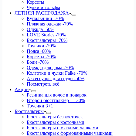
Корсеты
Чулки и гольфы
ЛЕТНЯЯ РАСПРОДАЖА
Купальники
-70%
Пляжная одежда
-70%
Одежда
-50%
LOVE Stories
-70%
Бюстгальтеры
-70%
Трусики
-70%
Пояса
-60%
Корсеты
-70%
Боди
-70%
Одежда для дома
-70%
Колготки и чулки Falke
-70%
Аксессуары для груди
-50%
Посмотреть всё
Акции
Резинка для волос в подарок
Второй бюстгальтер — 30%
Трусики 3+1
Бюстгальтеры
Бюстгальтеры без косточек
Бюстгальтеры с косточками
Бюстгальтеры с мягкими чашками
Бюстгальтеры с формованными чашками