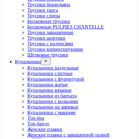
Трусики бразильяна
Трусики танга
Трусики слипы
Бесшовные трусики
Бесшовные PULPIES CHANTELLE
Трусики завышенные
Трусики шортики
Трусики с надписями
Трусики корректирующие
Шёлковые трусики
Купальники
Купальники раздельные
Купальники слитные
Купальники с фурнитурой
Купальники жатые
Купальники вязаные
Купальники из бархата
Купальники с кольцами
Купальники на завязках
Купальники с макраме
Топ-бра
Топ-бандо
Женские плавки
Женские плавки с завышенной талией