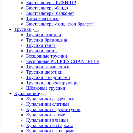
Бюстгальтеры PUSH-UP
Бюстгальтеры-бандо
Бюстгальтеры-балконет
Топы корсетные
Бюстгальтеры-топы (топ бралетт)
Трусики
Трусики стринги
Трусики бразильяна
Трусики танга
Трусики слипы
Бесшовные трусики
Бесшовные PULPIES CHANTELLE
Трусики завышенные
Трусики шортики
Трусики с надписями
Трусики корректирующие
Шёлковые трусики
Купальники
Купальники раздельные
Купальники слитные
Купальники с фурнитурой
Купальники жатые
Купальники вязаные
Купальники из бархата
Купальники с кольцами