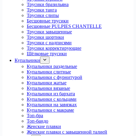
Трусики бразильяна
Трусики танга
Трусики слипы
Бесшовные трусики
Бесшовные PULPIES CHANTELLE
Трусики завышенные
Трусики шортики
Трусики с надписями
Трусики корректирующие
Шёлковые трусики
Купальники
Купальники раздельные
Купальники слитные
Купальники с фурнитурой
Купальники жатые
Купальники вязаные
Купальники из бархата
Купальники с кольцами
Купальники на завязках
Купальники с макраме
Топ-бра
Топ-бандо
Женские плавки
Женские плавки с завышенной талией