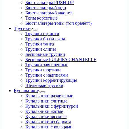
Бюстгальтеры PUSH-UP
Бюстгальтеры-бандо
Бюстгальтеры-балконет
Топы корсетные
Бюстгальтеры-топы (топ бралетт)
Трусики
Трусики стринги
Трусики бразильяна
Трусики танга
Трусики слипы
Бесшовные трусики
Бесшовные PULPIES CHANTELLE
Трусики завышенные
Трусики шортики
Трусики с надписями
Трусики корректирующие
Шёлковые трусики
Купальники
Купальники раздельные
Купальники слитные
Купальники с фурнитурой
Купальники жатые
Купальники вязаные
Купальники из бархата
Купальники с кольцами