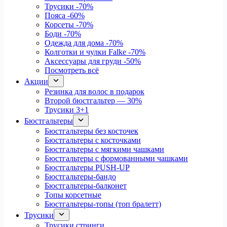
Трусики
-70%
Пояса
-60%
Корсеты
-70%
Боди
-70%
Одежда для дома
-70%
Колготки и чулки Falke
-70%
Аксессуары для груди
-50%
Посмотреть всё
Акции
Резинка для волос в подарок
Второй бюстгальтер — 30%
Трусики 3+1
Бюстгальтеры
Бюстгальтеры без косточек
Бюстгальтеры с косточками
Бюстгальтеры с мягкими чашками
Бюстгальтеры с формованными чашками
Бюстгальтеры PUSH-UP
Бюстгальтеры-бандо
Бюстгальтеры-балконет
Топы корсетные
Бюстгальтеры-топы (топ бралетт)
Трусики
Трусики стринги