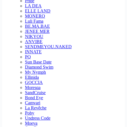
Pride
LA DEA
ELLE LAND
MONERO
Luli Fama
BE.MA.BAE
JENEE MER
NIKYOU
ANVIBE
SENDMEYOU.NAKED
INNATE
PQ
Sun Base Date
Diamond Swim
My Nymph
Ellinida
GOCCIA
Moresqa
SandCruise
Bond Eye
Camvari
La Revêche
Poby
Undress Code
Moeva