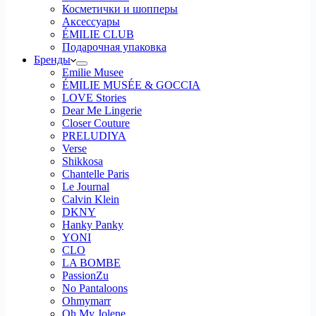
Косметички и шопперы
Аксессуары
ÉMILIE CLUB
Подарочная упаковка
Бренды
Emilie Musee
ÉMILIE MUSÉE & GOCCIA
LOVE Stories
Dear Me Lingerie
Closer Couture
PRELUDIYA
Verse
Shikkosa
Chantelle Paris
Le Journal
Calvin Klein
DKNY
Hanky Panky
YONI
CLO
LA BOMBE
PassionZu
No Pantaloons
Ohmymarr
Oh My Jolene