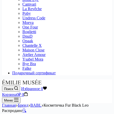
Camvari
La Revêche
Poby
Undress Code
Moeva
One Four
Boglietti
DnuD
Opaak
Chantelle X
Maison Close
Atelier Amour
Ysabel Mora
Bye Bra
Falke
Подарочный сертификат
Избранное
0
Поиск
Корзина
0
₽
0
Меню
Главная
Бренд
BABL
Косметичка Fur Black Leo
Распродано
🔍