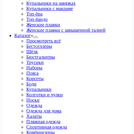
Купальники на завязках
Купальники с макраме
Топ-бра
Топ-бандо
Женские плавки
Женские плавки с завышенной талией
Каталог
Просмотреть всё
Бестселлеры
Шёлк
Бюстгальтеры
Трусики
Наборы
Пояса
Корсеты
Боди
Купальники
Колготки и чулки
Носки
Одежда
Одежда для дома
Халаты
Пляжная одежда
Спортивная одежда
Комбинезоны