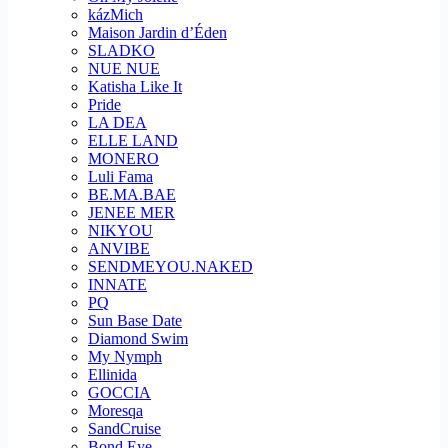
kázMich
Maison Jardin d’Éden
SLADKO
NUE NUE
Katisha Like It
Pride
LA DEA
ELLE LAND
MONERO
Luli Fama
BE.MA.BAE
JENEE MER
NIKYOU
ANVIBE
SENDMEYOU.NAKED
INNATE
PQ
Sun Base Date
Diamond Swim
My Nymph
Ellinida
GOCCIA
Moresqa
SandCruise
Bond Eye