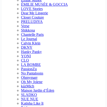
Emilie Musee
ÉMILIE MUSÉE & GOCCIA
LOVE Stories
Dear Me Lingerie
Closer Couture
PRELUDIYA
Verse
Shikkosa
Chantelle Paris
Le Journal
Calvin Klein
DKNY
Hanky Panky
YONI
CLO
LA BOMBE
PassionZu
No Pantaloons
Ohmymarr
Oh My Jolene
kázMich
Maison Jardin d’Éden
SLADKO
NUE NUE
Katisha Like It