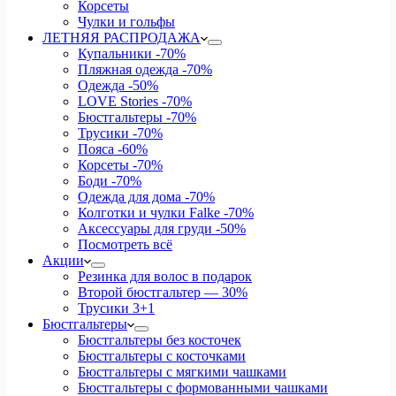
Корсеты
Чулки и гольфы
ЛЕТНЯЯ РАСПРОДАЖА
Купальники
-70%
Пляжная одежда
-70%
Одежда
-50%
LOVE Stories
-70%
Бюстгальтеры
-70%
Трусики
-70%
Пояса
-60%
Корсеты
-70%
Боди
-70%
Одежда для дома
-70%
Колготки и чулки Falke
-70%
Аксессуары для груди
-50%
Посмотреть всё
Акции
Резинка для волос в подарок
Второй бюстгальтер — 30%
Трусики 3+1
Бюстгальтеры
Бюстгальтеры без косточек
Бюстгальтеры с косточками
Бюстгальтеры с мягкими чашками
Бюстгальтеры с формованными чашками