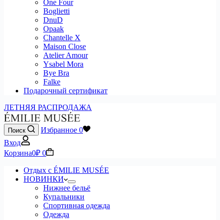
One Four
Boglietti
DnuD
Opaak
Chantelle X
Maison Close
Atelier Amour
Ysabel Mora
Bye Bra
Falke
Подарочный сертификат
ЛЕТНЯЯ РАСПРОДАЖА
Избранное
0
Поиск
Вход
Корзина
0
₽
0
Отдых с ÉMILIE MUSÉE
НОВИНКИ
Нижнее бельё
Купальники
Спортивная одежда
Одежда