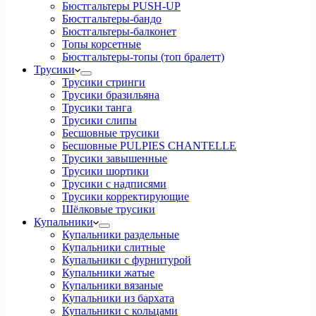
Бюстгальтеры PUSH-UP
Бюстгальтеры-бандо
Бюстгальтеры-балконет
Топы корсетные
Бюстгальтеры-топы (топ бралетт)
Трусики
Трусики стринги
Трусики бразильяна
Трусики танга
Трусики слипы
Бесшовные трусики
Бесшовные PULPIES CHANTELLE
Трусики завышенные
Трусики шортики
Трусики с надписями
Трусики корректирующие
Шёлковые трусики
Купальники
Купальники раздельные
Купальники слитные
Купальники с фурнитурой
Купальники жатые
Купальники вязаные
Купальники из бархата
Купальники с кольцами