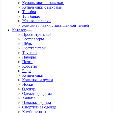
Купальники на завязках
Купальники с макраме
Топ-бра
Топ-бандо
Женские плавки
Женские плавки с завышенной талией
Каталог
Просмотреть всё
Бестселлеры
Шёлк
Бюстгальтеры
Трусики
Наборы
Пояса
Корсеты
Боди
Купальники
Колготки и чулки
Носки
Одежда
Одежда для дома
Халаты
Пляжная одежда
Спортивная одежда
Комбинезоны