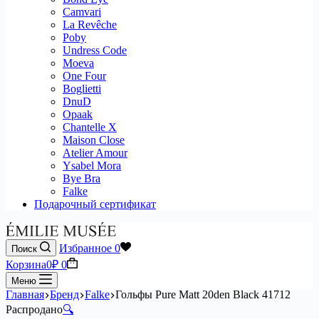
Camvari
La Revêche
Poby
Undress Code
Moeva
One Four
Boglietti
DnuD
Opaak
Chantelle X
Maison Close
Atelier Amour
Ysabel Mora
Bye Bra
Falke
Подарочный сертификат
Избранное
0
Поиск
Корзина
0
₽
0
Меню
Главная
Бренд
Falke
Гольфы Pure Matt 20den Black 41712
Распродано
🔍