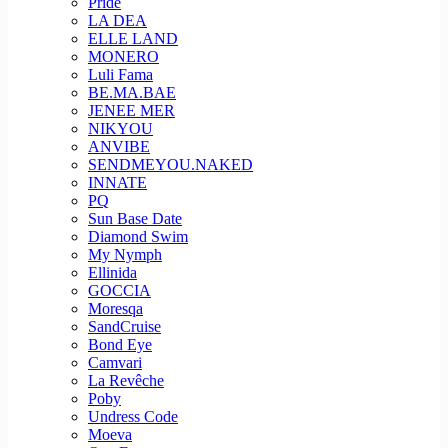
Pride
LA DEA
ELLE LAND
MONERO
Luli Fama
BE.MA.BAE
JENEE MER
NIKYOU
ANVIBE
SENDMEYOU.NAKED
INNATE
PQ
Sun Base Date
Diamond Swim
My Nymph
Ellinida
GOCCIA
Moresqa
SandCruise
Bond Eye
Camvari
La Revêche
Poby
Undress Code
Moeva