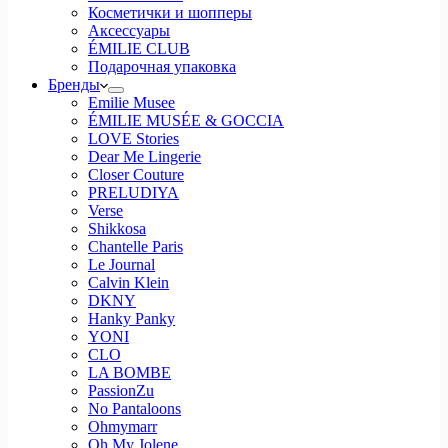
Косметички и шопперы
Аксессуары
ÉMILIE CLUB
Подарочная упаковка
Бренды
Emilie Musee
ÉMILIE MUSÉE & GOCCIA
LOVE Stories
Dear Me Lingerie
Closer Couture
PRELUDIYA
Verse
Shikkosa
Chantelle Paris
Le Journal
Calvin Klein
DKNY
Hanky Panky
YONI
CLO
LA BOMBE
PassionZu
No Pantaloons
Ohmymarr
Oh My Jolene