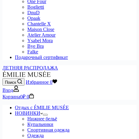
One Four
Boglietti
DnuD
Opaak
Chantelle X
Maison Close
Atelier Amour
Ysabel Mora
Bye Bra
Falke
Подарочный сертификат
ЛЕТНЯЯ РАСПРОДАЖА
Избранное
0
Поиск
Вход
Корзина
0
₽
0
Отдых с ÉMILIE MUSÉE
НОВИНКИ
Нижнее бельё
Купальники
Спортивная одежда
Одежда