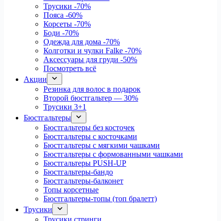
Трусики
-70%
Пояса
-60%
Корсеты
-70%
Боди
-70%
Одежда для дома
-70%
Колготки и чулки Falke
-70%
Аксессуары для груди
-50%
Посмотреть всё
Акции
Резинка для волос в подарок
Второй бюстгальтер — 30%
Трусики 3+1
Бюстгальтеры
Бюстгальтеры без косточек
Бюстгальтеры с косточками
Бюстгальтеры с мягкими чашками
Бюстгальтеры с формованными чашками
Бюстгальтеры PUSH-UP
Бюстгальтеры-бандо
Бюстгальтеры-балконет
Топы корсетные
Бюстгальтеры-топы (топ бралетт)
Трусики
Трусики стринги