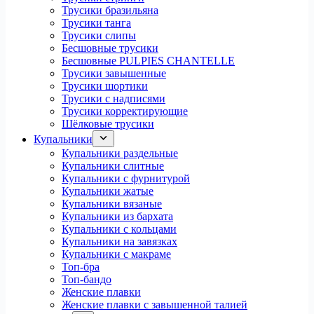
Трусики бразильяна
Трусики танга
Трусики слипы
Бесшовные трусики
Бесшовные PULPIES CHANTELLE
Трусики завышенные
Трусики шортики
Трусики с надписями
Трусики корректирующие
Шёлковые трусики
Купальники
Купальники раздельные
Купальники слитные
Купальники с фурнитурой
Купальники жатые
Купальники вязаные
Купальники из бархата
Купальники с кольцами
Купальники на завязках
Купальники с макраме
Топ-бра
Топ-бандо
Женские плавки
Женские плавки с завышенной талией