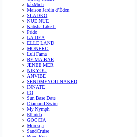
kázMich
Maison Jardin d’Éden
SLADKO
NUE NUE
Katisha Like It
Pride
LA DEA
ELLE LAND
MONERO
Luli Fama
BE.MA.BAE
JENEE MER
NIKYOU
ANVIBE
SENDMEYOU.NAKED
INNATE
PQ
Sun Base Date
Diamond Swim
My Nymph
Ellinida
GOCCIA
Moresqa
SandCruise
Bond Eye