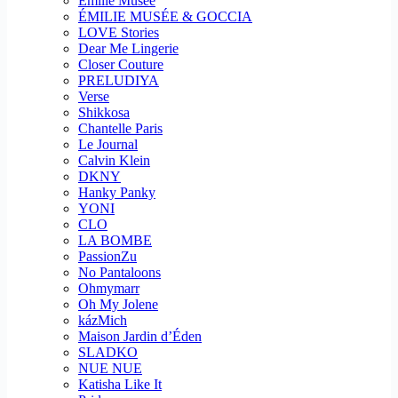
Emilie Musee
ÉMILIE MUSÉE & GOCCIA
LOVE Stories
Dear Me Lingerie
Closer Couture
PRELUDIYA
Verse
Shikkosa
Chantelle Paris
Le Journal
Calvin Klein
DKNY
Hanky Panky
YONI
CLO
LA BOMBE
PassionZu
No Pantaloons
Ohmymarr
Oh My Jolene
kázMich
Maison Jardin d’Éden
SLADKO
NUE NUE
Katisha Like It