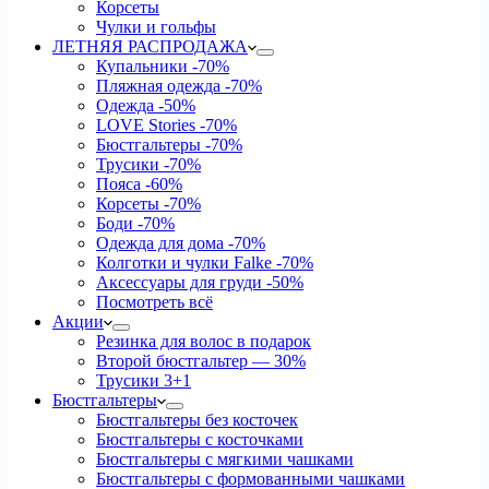
Корсеты
Чулки и гольфы
ЛЕТНЯЯ РАСПРОДАЖА
Купальники
-70%
Пляжная одежда
-70%
Одежда
-50%
LOVE Stories
-70%
Бюстгальтеры
-70%
Трусики
-70%
Пояса
-60%
Корсеты
-70%
Боди
-70%
Одежда для дома
-70%
Колготки и чулки Falke
-70%
Аксессуары для груди
-50%
Посмотреть всё
Акции
Резинка для волос в подарок
Второй бюстгальтер — 30%
Трусики 3+1
Бюстгальтеры
Бюстгальтеры без косточек
Бюстгальтеры с косточками
Бюстгальтеры с мягкими чашками
Бюстгальтеры с формованными чашками