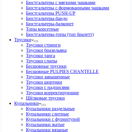
Бюстгальтеры с мягкими чашками
Бюстгальтеры с формованными чашками
Бюстгальтеры PUSH-UP
Бюстгальтеры-бандо
Бюстгальтеры-балконет
Топы корсетные
Бюстгальтеры-топы (топ бралетт)
Трусики
Трусики стринги
Трусики бразильяна
Трусики танга
Трусики слипы
Бесшовные трусики
Бесшовные PULPIES CHANTELLE
Трусики завышенные
Трусики шортики
Трусики с надписями
Трусики корректирующие
Шёлковые трусики
Купальники
Купальники раздельные
Купальники слитные
Купальники с фурнитурой
Купальники жатые
Купальники вязаные