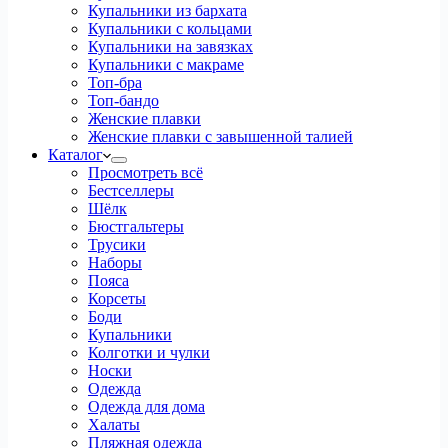
Купальники из бархата
Купальники с кольцами
Купальники на завязках
Купальники с макраме
Топ-бра
Топ-бандо
Женские плавки
Женские плавки с завышенной талией
Каталог
Просмотреть всё
Бестселлеры
Шёлк
Бюстгальтеры
Трусики
Наборы
Пояса
Корсеты
Боди
Купальники
Колготки и чулки
Носки
Одежда
Одежда для дома
Халаты
Пляжная одежда