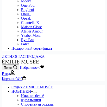
Moeva
One Four
Boglietti
DnuD
Opaak
Chantelle X
Maison Close
Atelier Amour
Ysabel Mora
Bye Bra
Falke
Подарочный сертификат
ЛЕТНЯЯ РАСПРОДАЖА
Избранное
0
Поиск
Вход
Корзина
0
₽
0
Отдых с ÉMILIE MUSÉE
НОВИНКИ
Нижнее бельё
Купальники
Спортивная одежда