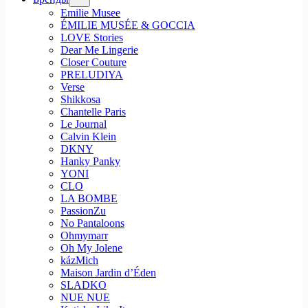
Emilie Musee
ÉMILIE MUSÉE & GOCCIA
LOVE Stories
Dear Me Lingerie
Closer Couture
PRELUDIYA
Verse
Shikkosa
Chantelle Paris
Le Journal
Calvin Klein
DKNY
Hanky Panky
YONI
CLO
LA BOMBE
PassionZu
No Pantaloons
Ohmymarr
Oh My Jolene
kázMich
Maison Jardin d’Éden
SLADKO
NUE NUE