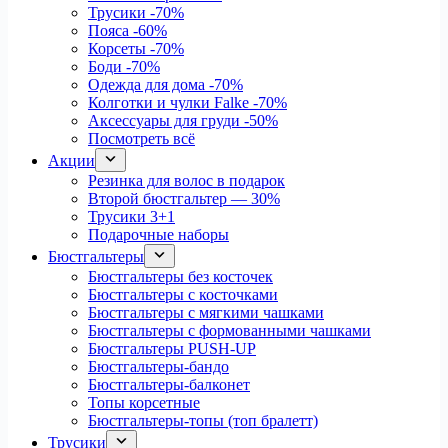
Трусики
-70%
Пояса
-60%
Корсеты
-70%
Боди
-70%
Одежда для дома
-70%
Колготки и чулки Falke
-70%
Аксессуары для груди
-50%
Посмотреть всё
Акции
Резинка для волос в подарок
Второй бюстгальтер — 30%
Трусики 3+1
Подарочные наборы
Бюстгальтеры
Бюстгальтеры без косточек
Бюстгальтеры с косточками
Бюстгальтеры с мягкими чашками
Бюстгальтеры с формованными чашками
Бюстгальтеры PUSH-UP
Бюстгальтеры-бандо
Бюстгальтеры-балконет
Топы корсетные
Бюстгальтеры-топы (топ бралетт)
Трусики