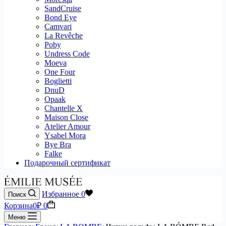
SandCruise
Bond Eye
Camvari
La Revêche
Poby
Undress Code
Moeva
One Four
Boglietti
DnuD
Opaak
Chantelle X
Maison Close
Atelier Amour
Ysabel Mora
Bye Bra
Falke
Подарочный сертификат
Избранное
0
Поиск
Корзина
0
₽
0
Меню