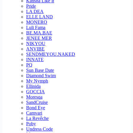
Katisha Like It
Pride
LA DEA
ELLE LAND
MONERO
Luli Fama
BE.MA.BAE
JENEE MER
NIKYOU
ANVIBE
SENDMEYOU.NAKED
INNATE
PQ
Sun Base Date
Diamond Swim
My Nymph
Ellinida
GOCCIA
Moresqa
SandCruise
Bond Eye
Camvari
La Revêche
Poby
Undress Code