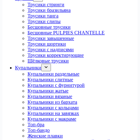
Трусики стринги
Трусики бразильяна
Трусики танга
Трусики слипы
Бесшовные трусики
Бесшовные PULPIES CHANTELLE
Трусики завышенные
Трусики шортики
Трусики с надписями
Трусики корректирующие
Шёлковые трусики
Купальники
Купальники раздельные
Купальники слитные
Купальники с фурнитурой
Купальники жатые
Купальники вязаные
Купальники из бархата
Купальники с кольцами
Купальники на завязках
Купальники с макраме
Топ-бра
Топ-бандо
Женские плавки