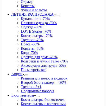
Одежда
Корсеты
Чулки и гольфы
ЛЕТНЯЯ РАСПРОДАЖА
Купальники
-70%
Пляжная одежда
-70%
Одежда
-50%
LOVE Stories
-70%
Бюстгальтеры
-70%
Трусики
-70%
Пояса
-60%
Корсеты
-70%
Боди
-70%
Одежда для дома
-70%
Колготки и чулки Falke
-70%
Аксессуары для груди
-50%
Посмотреть всё
Акции
Резинка для волос в подарок
Второй бюстгальтер — 30%
Трусики 3+1
Подарочные наборы
Бюстгальтеры
Бюстгальтеры без косточек
Бюстгальтеры с косточками