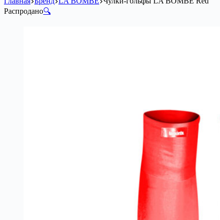
Главная
Бренд
LA BOMBE
Чулки-гольфы LA BÓMBE Red
Распродано
🔍