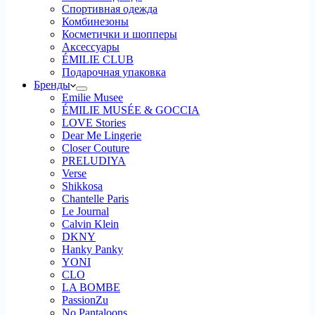
Спортивная одежда
Комбинезоны
Косметички и шопперы
Аксессуары
ÉMILIE CLUB
Подарочная упаковка
Бренды
Emilie Musee
ÉMILIE MUSÉE & GOCCIA
LOVE Stories
Dear Me Lingerie
Closer Couture
PRELUDIYA
Verse
Shikkosa
Chantelle Paris
Le Journal
Calvin Klein
DKNY
Hanky Panky
YONI
CLO
LA BOMBE
PassionZu
No Pantaloons