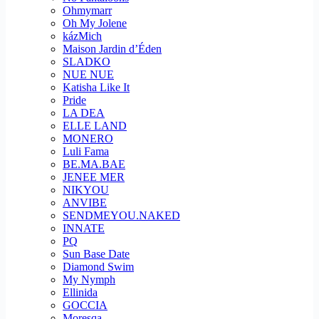
Ohmymarr
Oh My Jolene
kázMich
Maison Jardin d’Éden
SLADKO
NUE NUE
Katisha Like It
Pride
LA DEA
ELLE LAND
MONERO
Luli Fama
BE.MA.BAE
JENEE MER
NIKYOU
ANVIBE
SENDMEYOU.NAKED
INNATE
PQ
Sun Base Date
Diamond Swim
My Nymph
Ellinida
GOCCIA
Moresqa