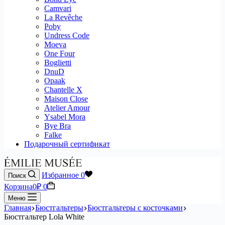
Camvari
La Revêche
Poby
Undress Code
Moeva
One Four
Boglietti
DnuD
Opaak
Chantelle X
Maison Close
Atelier Amour
Ysabel Mora
Bye Bra
Falke
Подарочный сертификат
Избранное
0
Поиск
Корзина
0
₽
0
Меню
Главная
Бюстгальтеры
Бюстгальтеры с косточками
Бюстгальтер Lola White