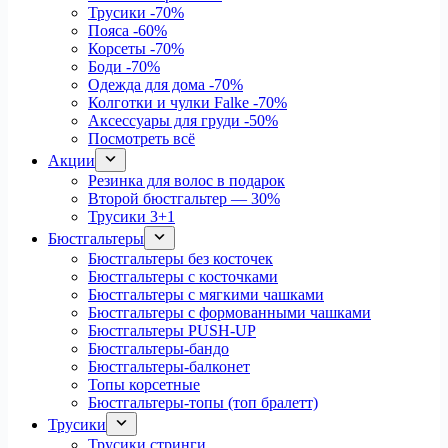
Трусики
-70%
Пояса
-60%
Корсеты
-70%
Боди
-70%
Одежда для дома
-70%
Колготки и чулки Falke
-70%
Аксессуары для груди
-50%
Посмотреть всё
Акции
Резинка для волос в подарок
Второй бюстгальтер — 30%
Трусики 3+1
Бюстгальтеры
Бюстгальтеры без косточек
Бюстгальтеры с косточками
Бюстгальтеры с мягкими чашками
Бюстгальтеры с формованными чашками
Бюстгальтеры PUSH-UP
Бюстгальтеры-бандо
Бюстгальтеры-балконет
Топы корсетные
Бюстгальтеры-топы (топ бралетт)
Трусики
Трусики стринги