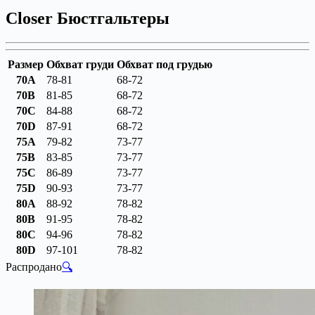
Closer Бюстгальтеры
Размер
Обхват груди
Обхват под грудью
70A
78-81
68-72
70B
81-85
68-72
70C
84-88
68-72
70D
87-91
68-72
75A
79-82
73-77
75B
83-85
73-77
75C
86-89
73-77
75D
90-93
73-77
80A
88-92
78-82
80B
91-95
78-82
80C
94-96
78-82
80D
97-101
78-82
Распродано
🔍