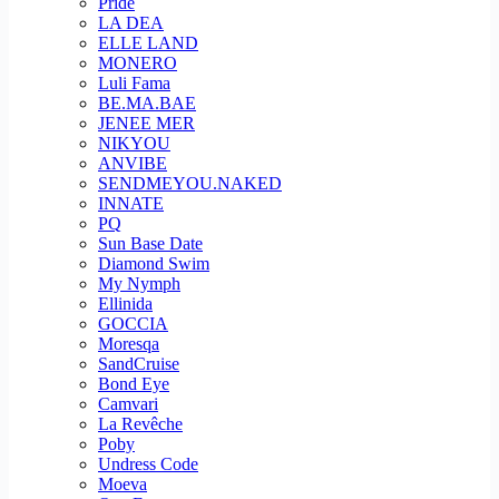
Pride
LA DEA
ELLE LAND
MONERO
Luli Fama
BE.MA.BAE
JENEE MER
NIKYOU
ANVIBE
SENDMEYOU.NAKED
INNATE
PQ
Sun Base Date
Diamond Swim
My Nymph
Ellinida
GOCCIA
Moresqa
SandCruise
Bond Eye
Camvari
La Revêche
Poby
Undress Code
Moeva