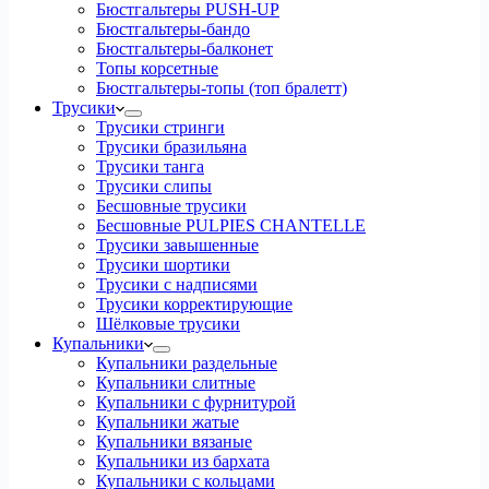
Бюстгальтеры PUSH-UP
Бюстгальтеры-бандо
Бюстгальтеры-балконет
Топы корсетные
Бюстгальтеры-топы (топ бралетт)
Трусики
Трусики стринги
Трусики бразильяна
Трусики танга
Трусики слипы
Бесшовные трусики
Бесшовные PULPIES CHANTELLE
Трусики завышенные
Трусики шортики
Трусики с надписями
Трусики корректирующие
Шёлковые трусики
Купальники
Купальники раздельные
Купальники слитные
Купальники с фурнитурой
Купальники жатые
Купальники вязаные
Купальники из бархата
Купальники с кольцами