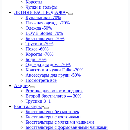
Корсеты
Чулки и гольфы
ЛЕТНЯЯ РАСПРОДАЖА
Купальники
-70%
Пляжная одежда
-70%
Одежда
-50%
LOVE Stories
-70%
Бюстгальтеры
-70%
Трусики
-70%
Пояса
-60%
Корсеты
-70%
Боди
-70%
Одежда для дома
-70%
Колготки и чулки Falke
-70%
Аксессуары для груди
-50%
Посмотреть всё
Акции
Резинка для волос в подарок
Второй бюстгальтер — 30%
Трусики 3+1
Бюстгальтеры
Бюстгальтеры без косточек
Бюстгальтеры с косточками
Бюстгальтеры с мягкими чашками
Бюстгальтеры с формованными чашками