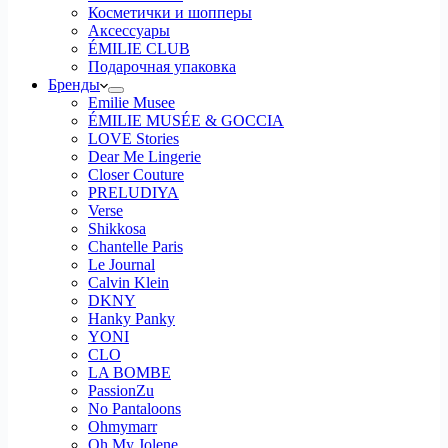
Косметички и шопперы
Аксессуары
ÉMILIE CLUB
Подарочная упаковка
Бренды
Emilie Musee
ÉMILIE MUSÉE & GOCCIA
LOVE Stories
Dear Me Lingerie
Closer Couture
PRELUDIYA
Verse
Shikkosa
Chantelle Paris
Le Journal
Calvin Klein
DKNY
Hanky Panky
YONI
CLO
LA BOMBE
PassionZu
No Pantaloons
Ohmymarr
Oh My Jolene