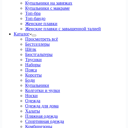
Купальники на завязках
Купальники с макраме
Топ-бра
Топ-бандо
Женские плавки
Женские плавки с завышенной талией
Каталог
Просмотреть всё
Бестселлеры
Шёлк
Бюстгальтеры
Трусики
Наборы
Пояса
Корсеты
Боди
Купальники
Колготки и чулки
Носки
Одежда
Одежда для дома
Халаты
Пляжная одежда
Спортивная одежда
Комбинезоны