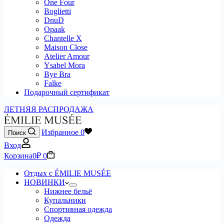
One Four
Boglietti
DnuD
Opaak
Chantelle X
Maison Close
Atelier Amour
Ysabel Mora
Bye Bra
Falke
Подарочный сертификат
ЛЕТНЯЯ РАСПРОДАЖА
Избранное
0
Поиск
Вход
Корзина
0
₽
0
Отдых с ÉMILIE MUSÉE
НОВИНКИ
Нижнее бельё
Купальники
Спортивная одежда
Одежда