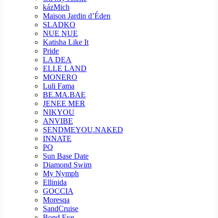
kázMich
Maison Jardin d’Éden
SLADKO
NUE NUE
Katisha Like It
Pride
LA DEA
ELLE LAND
MONERO
Luli Fama
BE.MA.BAE
JENEE MER
NIKYOU
ANVIBE
SENDMEYOU.NAKED
INNATE
PQ
Sun Base Date
Diamond Swim
My Nymph
Ellinida
GOCCIA
Moresqa
SandCruise
Bond Eye