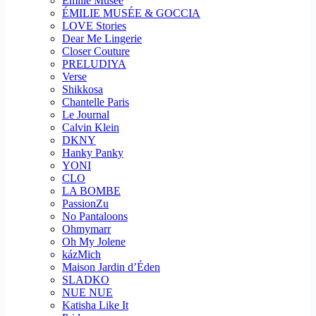
Emilie Musee
ÉMILIE MUSÉE & GOCCIA
LOVE Stories
Dear Me Lingerie
Closer Couture
PRELUDIYA
Verse
Shikkosa
Chantelle Paris
Le Journal
Calvin Klein
DKNY
Hanky Panky
YONI
CLO
LA BOMBE
PassionZu
No Pantaloons
Ohmymarr
Oh My Jolene
kázMich
Maison Jardin d’Éden
SLADKO
NUE NUE
Katisha Like It