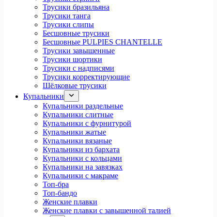
Трусики бразильяна
Трусики танга
Трусики слипы
Бесшовные трусики
Бесшовные PULPIES CHANTELLE
Трусики завышенные
Трусики шортики
Трусики с надписями
Трусики корректирующие
Шёлковые трусики
Купальники
Купальники раздельные
Купальники слитные
Купальники с фурнитурой
Купальники жатые
Купальники вязаные
Купальники из бархата
Купальники с кольцами
Купальники на завязках
Купальники с макраме
Топ-бра
Топ-бандо
Женские плавки
Женские плавки с завышенной талией