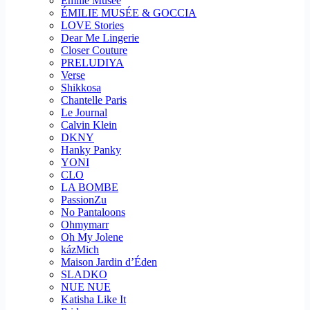
Emilie Musee
ÉMILIE MUSÉE & GOCCIA
LOVE Stories
Dear Me Lingerie
Closer Couture
PRELUDIYA
Verse
Shikkosa
Chantelle Paris
Le Journal
Calvin Klein
DKNY
Hanky Panky
YONI
CLO
LA BOMBE
PassionZu
No Pantaloons
Ohmymarr
Oh My Jolene
kázMich
Maison Jardin d’Éden
SLADKO
NUE NUE
Katisha Like It