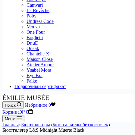
Camvari
La Revêche
Poby
Undress Code
Moeva
One Four
Boglietti
DnuD
Opaak
Chantelle X
Maison Close
Atelier Amour
Ysabel Mora
Bye Bra
Falke
Подарочный сертификат
Избранное
0
Поиск
Корзина
0
₽
0
Меню
Главная
Бюстгальтеры
Бюстгальтеры без косточек
Бюстгальтер L&S Midnight Muerte Black