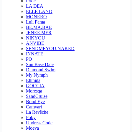
Pride
LA DEA
ELLE LAND
MONERO
Luli Fama
BE.MA.BAE
JENEE MER
NIKYOU
ANVIBE
SENDMEYOU.NAKED
INNATE
PQ
Sun Base Date
Diamond Swim
My Nymph
Ellinida
GOCCIA
Moresqa
SandCruise
Bond Eye
Camvari
La Revêche
Poby
Undress Code
Moeva