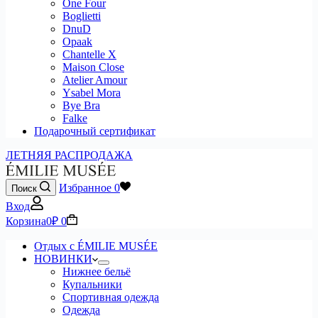
One Four
Boglietti
DnuD
Opaak
Chantelle X
Maison Close
Atelier Amour
Ysabel Mora
Bye Bra
Falke
Подарочный сертификат
ЛЕТНЯЯ РАСПРОДАЖА
Избранное
0
Поиск
Вход
Корзина
0
₽
0
Отдых с ÉMILIE MUSÉE
НОВИНКИ
Нижнее бельё
Купальники
Спортивная одежда
Одежда