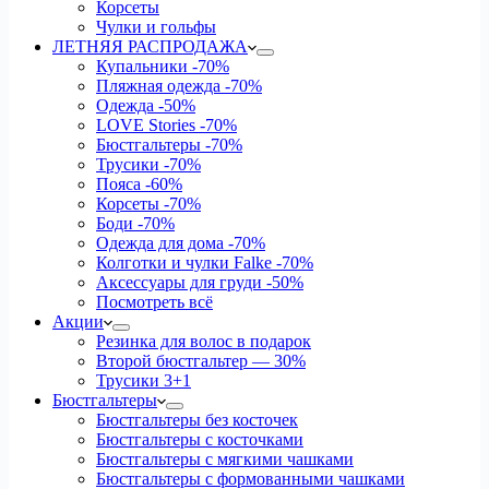
Корсеты
Чулки и гольфы
ЛЕТНЯЯ РАСПРОДАЖА
Купальники
-70%
Пляжная одежда
-70%
Одежда
-50%
LOVE Stories
-70%
Бюстгальтеры
-70%
Трусики
-70%
Пояса
-60%
Корсеты
-70%
Боди
-70%
Одежда для дома
-70%
Колготки и чулки Falke
-70%
Аксессуары для груди
-50%
Посмотреть всё
Акции
Резинка для волос в подарок
Второй бюстгальтер — 30%
Трусики 3+1
Бюстгальтеры
Бюстгальтеры без косточек
Бюстгальтеры с косточками
Бюстгальтеры с мягкими чашками
Бюстгальтеры с формованными чашками