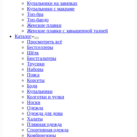
Купальники на завязках
Купальники с макраме
Топ-бра
Топ-бандо
Женские плавки
Женские плавки с завышенной талией
Каталог
Просмотреть всё
Бестселлеры
Шёлк
Бюстгальтеры
Трусики
Наборы
Пояса
Корсеты
Боди
Купальники
Колготки и чулки
Носки
Одежда
Одежда для дома
Халаты
Пляжная одежда
Спортивная одежда
Комбинезоны