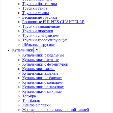
Трусики бразильяна
Трусики танга
Трусики слипы
Бесшовные трусики
Бесшовные PULPIES CHANTELLE
Трусики завышенные
Трусики шортики
Трусики с надписями
Трусики корректирующие
Шёлковые трусики
Купальники
Купальники раздельные
Купальники слитные
Купальники с фурнитурой
Купальники жатые
Купальники вязаные
Купальники из бархата
Купальники с кольцами
Купальники на завязках
Купальники с макраме
Топ-бра
Топ-бандо
Женские плавки
Женские плавки с завышенной талией