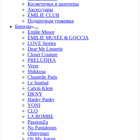
Косметички и шопперы
Аксессуары
ÉMILIE CLUB
Подарочная упаковка
Бренды
Emilie Musee
ÉMILIE MUSÉE & GOCCIA
LOVE Stories
Dear Me Lingerie
Closer Couture
PRELUDIYA
Verse
Shikkosa
Chantelle Paris
Le Journal
Calvin Klein
DKNY
Hanky Panky
YONI
CLO
LA BOMBE
PassionZu
No Pantaloons
Ohmymarr
Oh My Jolene