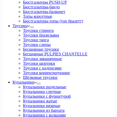
Бюстгальтеры PUSH-UP
Бюстгальтеры-бандо
Бюстгальтеры-балконет
Топы корсетные
Бюстгальтеры-топы (топ бралетт)
Трусики
Трусики стринги
Трусики бразильяна
Трусики танга
Трусики слипы
Бесшовные трусики
Бесшовные PULPIES CHANTELLE
Трусики завышенные
Трусики шортики
Трусики с надписями
Трусики корректирующие
Шёлковые трусики
Купальники
Купальники раздельные
Купальники слитные
Купальники с фурнитурой
Купальники жатые
Купальники вязаные
Купальники из бархата
Купальники с кольцами