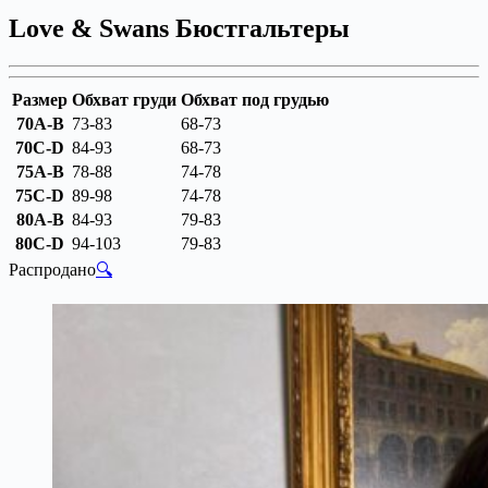
Love & Swans Бюстгальтеры
Размер
Обхват груди
Обхват под грудью
70A-B
73-83
68-73
70C-D
84-93
68-73
75A-B
78-88
74-78
75C-D
89-98
74-78
80A-B
84-93
79-83
80C-D
94-103
79-83
Распродано
🔍