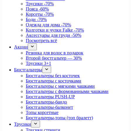
Трусики
-70%
Пояса
-60%
Корсеты
-70%
Боди
-70%
Одежда для дома
-70%
Колготки и чулки Falke
-70%
Аксессуары для груди
-50%
Посмотреть всё
Акции
Резинка для волос в подарок
Второй бюстгальтер — 30%
Трусики 3+1
Бюстгальтеры
Бюстгальтеры без косточек
Бюстгальтеры с косточками
Бюстгальтеры с мягкими чашками
Бюстгальтеры с формованными чашками
Бюстгальтеры PUSH-UP
Бюстгальтеры-бандо
Бюстгальтеры-балконет
Топы корсетные
Бюстгальтеры-топы (топ бралетт)
Трусики
Трусики стринги