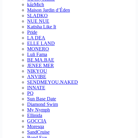
kázMich
Maison Jardin d’Éden
SLADKO
NUE NUE
Katisha Like It
Pride
LA DEA
ELLE LAND
MONERO
Luli Fama
BE.MA.BAE
JENEE MER
NIKYOU
ANVIBE
SENDMEYOU.NAKED
INNATE
PQ
Sun Base Date
Diamond Swim
My Nymph
Ellinida
GOCCIA
Moresqa
SandCruise
Bond Eye