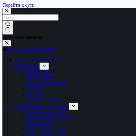
Перейти к сути
Ничего не найдено
Вход в личный кабинет
Отдых с ÉMILIE MUSÉE
НОВИНКИ
Нижнее бельё
Купальники
Спортивная одежда
Одежда
Корсеты
Чулки и гольфы
ЛЕТНЯЯ РАСПРОДАЖА
Купальники
-70%
Пляжная одежда
-70%
Одежда
-50%
LOVE Stories
-70%
Бюстгальтеры
-70%