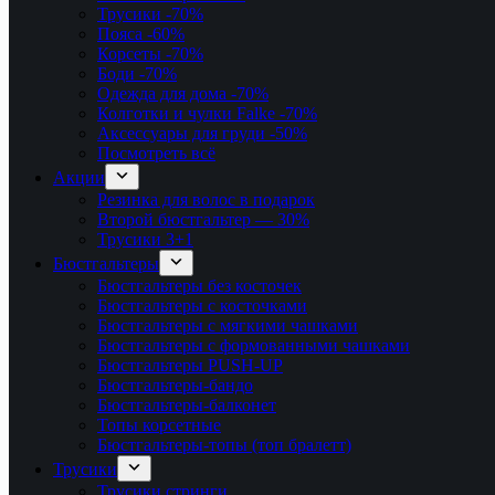
Трусики
-70%
Пояса
-60%
Корсеты
-70%
Боди
-70%
Одежда для дома
-70%
Колготки и чулки Falke
-70%
Аксессуары для груди
-50%
Посмотреть всё
Акции
Резинка для волос в подарок
Второй бюстгальтер — 30%
Трусики 3+1
Бюстгальтеры
Бюстгальтеры без косточек
Бюстгальтеры с косточками
Бюстгальтеры с мягкими чашками
Бюстгальтеры с формованными чашками
Бюстгальтеры PUSH-UP
Бюстгальтеры-бандо
Бюстгальтеры-балконет
Топы корсетные
Бюстгальтеры-топы (топ бралетт)
Трусики
Трусики стринги