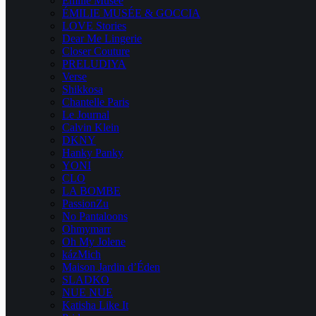
Emilie Musee
ÉMILIE MUSÉE & GOCCIA
LOVE Stories
Dear Me Lingerie
Closer Couture
PRELUDIYA
Verse
Shikkosa
Chantelle Paris
Le Journal
Calvin Klein
DKNY
Hanky Panky
YONI
CLO
LA BOMBE
PassionZu
No Pantaloons
Ohmymarr
Oh My Jolene
kázMich
Maison Jardin d’Éden
SLADKO
NUE NUE
Katisha Like It