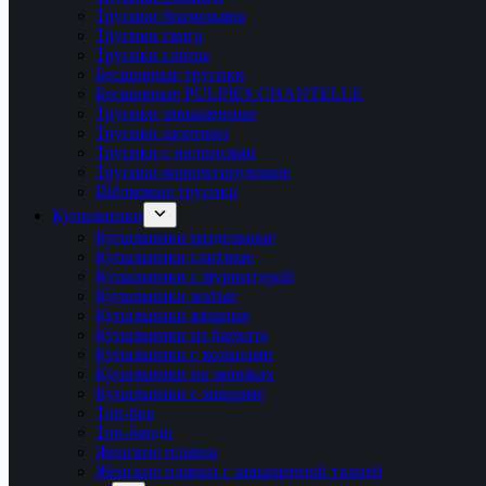
Трусики бразильяна
Трусики танга
Трусики слипы
Бесшовные трусики
Бесшовные PULPIES CHANTELLE
Трусики завышенные
Трусики шортики
Трусики с надписями
Трусики корректирующие
Шёлковые трусики
Купальники
Купальники раздельные
Купальники слитные
Купальники с фурнитурой
Купальники жатые
Купальники вязаные
Купальники из бархата
Купальники с кольцами
Купальники на завязках
Купальники с макраме
Топ-бра
Топ-бандо
Женские плавки
Женские плавки с завышенной талией