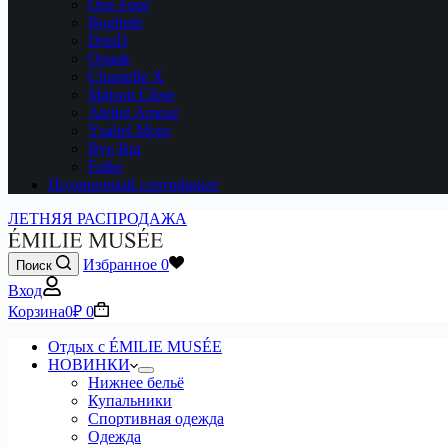
One Four
Boglietti
DnuD
Opaak
Chantelle X
Maison Close
Atelier Amour
Ysabel Mora
Bye Bra
Falke
Подарочный сертификат
ЛЕТНЯЯ РАСПРОДАЖА
Избранное
0
Поиск
Вход
Корзина
0
₽
0
Отдых с ÉMILIE MUSÉE
НОВИНКИ
Нижнее бельё
Купальники
Спортивная одежда
Одежда