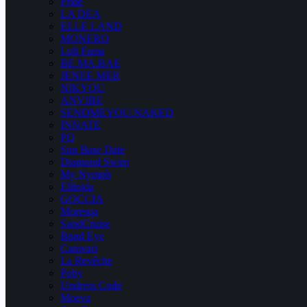
Pride
LA DEA
ELLE LAND
MONERO
Luli Fama
BE.MA.BAE
JENEE MER
NIKYOU
ANVIBE
SENDMEYOU.NAKED
INNATE
PQ
Sun Base Date
Diamond Swim
My Nymph
Ellinida
GOCCIA
Moresqa
SandCruise
Bond Eye
Camvari
La Revêche
Poby
Undress Code
Moeva