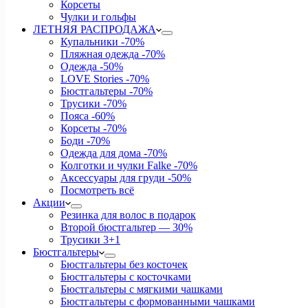
Корсеты
Чулки и гольфы
ЛЕТНЯЯ РАСПРОДАЖА
Купальники
-70%
Пляжная одежда
-70%
Одежда
-50%
LOVE Stories
-70%
Бюстгальтеры
-70%
Трусики
-70%
Пояса
-60%
Корсеты
-70%
Боди
-70%
Одежда для дома
-70%
Колготки и чулки Falke
-70%
Аксессуары для груди
-50%
Посмотреть всё
Акции
Резинка для волос в подарок
Второй бюстгальтер — 30%
Трусики 3+1
Бюстгальтеры
Бюстгальтеры без косточек
Бюстгальтеры с косточками
Бюстгальтеры с мягкими чашками
Бюстгальтеры с формованными чашками