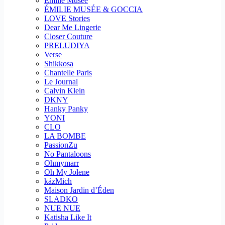
Emilie Musee
ÉMILIE MUSÉE & GOCCIA
LOVE Stories
Dear Me Lingerie
Closer Couture
PRELUDIYA
Verse
Shikkosa
Chantelle Paris
Le Journal
Calvin Klein
DKNY
Hanky Panky
YONI
CLO
LA BOMBE
PassionZu
No Pantaloons
Ohmymarr
Oh My Jolene
kázMich
Maison Jardin d’Éden
SLADKO
NUE NUE
Katisha Like It