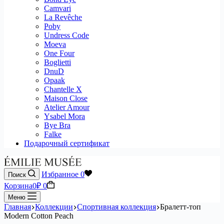
Camvari
La Revêche
Poby
Undress Code
Moeva
One Four
Boglietti
DnuD
Opaak
Chantelle X
Maison Close
Atelier Amour
Ysabel Mora
Bye Bra
Falke
Подарочный сертификат
Избранное
0
Поиск
Корзина
0
₽
0
Меню
Главная
Коллекции
Спортивная коллекция
Бралетт-топ
Modern Cotton Peach