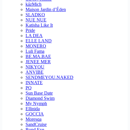
kázMich
Maison Jardin d’Éden
SLADKO
NUE NUE
Katisha Like It
Pride
LA DEA
ELLE LAND
MONERO
Luli Fama
BE.MA.BAE
JENEE MER
NIKYOU
ANVIBE
SENDMEYOU.NAKED
INNATE
PQ
Sun Base Date
Diamond Swim
My Nymph
Ellinida
GOCCIA
Moresqa
SandCruise
Bond Eye