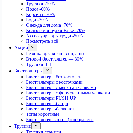
Трусики
-70%
Пояса
-60%
Корсеты
-70%
Боди
-70%
Одежда для дома
-70%
Колготки и чулки Falke
-70%
Аксессуары для груди
-50%
Посмотреть всё
Акции
Резинка для волос в подарок
Второй бюстгальтер — 30%
Трусики 3+1
Бюстгальтеры
Бюстгальтеры без косточек
Бюстгальтеры с косточками
Бюстгальтеры с мягкими чашками
Бюстгальтеры с формованными чашками
Бюстгальтеры PUSH-UP
Бюстгальтеры-бандо
Бюстгальтеры-балконет
Топы корсетные
Бюстгальтеры-топы (топ бралетт)
Трусики
Трусики стринги