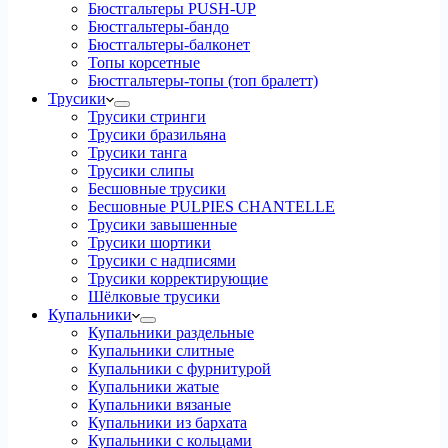
Бюстгальтеры PUSH-UP
Бюстгальтеры-бандо
Бюстгальтеры-балконет
Топы корсетные
Бюстгальтеры-топы (топ бралетт)
Трусики
Трусики стринги
Трусики бразильяна
Трусики танга
Трусики слипы
Бесшовные трусики
Бесшовные PULPIES CHANTELLE
Трусики завышенные
Трусики шортики
Трусики с надписями
Трусики корректирующие
Шёлковые трусики
Купальники
Купальники раздельные
Купальники слитные
Купальники с фурнитурой
Купальники жатые
Купальники вязаные
Купальники из бархата
Купальники с кольцами