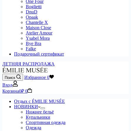
One Four
Boglietti
DnuD
Opaak
Chantelle X
Maison Close
Atelier Amour
Ysabel Mora
Bye Bra
Falke
Подарочный сертификат
ЛЕТНЯЯ РАСПРОДАЖА
Избранное
0
Поиск
Вход
Корзина
0
₽
0
Отдых с ÉMILIE MUSÉE
НОВИНКИ
Нижнее бельё
Купальники
Спортивная одежда
Одежда