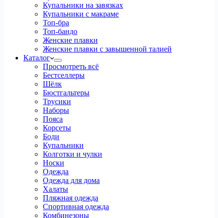
Купальники на завязках
Купальники с макраме
Топ-бра
Топ-бандо
Женские плавки
Женские плавки с завышенной талией
Каталог
Просмотреть всё
Бестселлеры
Шёлк
Бюстгальтеры
Трусики
Наборы
Пояса
Корсеты
Боди
Купальники
Колготки и чулки
Носки
Одежда
Одежда для дома
Халаты
Пляжная одежда
Спортивная одежда
Комбинезоны