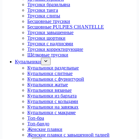
Трусики бразильяна
Трусики танга
Трусики слипы
Бесшовные трусики
Бесшовные PULPIES CHANTELLE
Трусики завышенные
Трусики шортики
Трусики с надписями
Трусики корректирующие
Шёлковые трусики
Купальники
Купальники раздельные
Купальники слитные
Купальники с фурнитурой
Купальники жатые
Купальники вязаные
Купальники из бархата
Купальники с кольцами
Купальники на завязках
Купальники с макраме
Топ-бра
Топ-бандо
Женские плавки
Женские плавки с завышенной талией