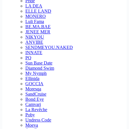
Pride
LA DEA
ELLE LAND
MONERO
Luli Fama
BE.MA.BAE
JENEE MER
NIKYOU
ANVIBE
SENDMEYOU.NAKED
INNATE
PQ
Sun Base Date
Diamond Swim
My Nymph
Ellinida
GOCCIA
Moresqa
SandCruise
Bond Eye
Camvari
La Revêche
Poby
Undress Code
Moeva