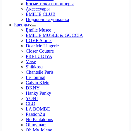
Косметички и шопперы
Аксессуары
ÉMILIE CLUB
Подарочная упаковка
Бренды
Emilie Musee
ÉMILIE MUSÉE & GOCCIA
LOVE Stories
Dear Me Lingerie
Closer Couture
PRELUDIYA
Verse
Shikkosa
Chantelle Paris
Le Journal
Calvin Klein
DKNY
Hanky Panky
YONI
CLO
LA BOMBE
PassionZu
No Pantaloons
Ohmymarr
Oh My Jolene