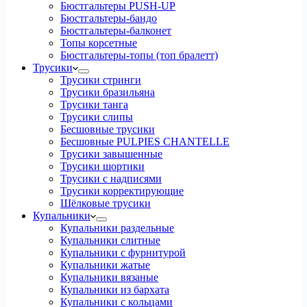
Бюстгальтеры PUSH-UP
Бюстгальтеры-бандо
Бюстгальтеры-балконет
Топы корсетные
Бюстгальтеры-топы (топ бралетт)
Трусики
Трусики стринги
Трусики бразильяна
Трусики танга
Трусики слипы
Бесшовные трусики
Бесшовные PULPIES CHANTELLE
Трусики завышенные
Трусики шортики
Трусики с надписями
Трусики корректирующие
Шёлковые трусики
Купальники
Купальники раздельные
Купальники слитные
Купальники с фурнитурой
Купальники жатые
Купальники вязаные
Купальники из бархата
Купальники с кольцами