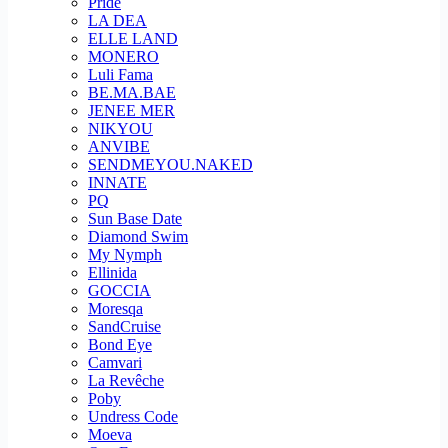
Pride
LA DEA
ELLE LAND
MONERO
Luli Fama
BE.MA.BAE
JENEE MER
NIKYOU
ANVIBE
SENDMEYOU.NAKED
INNATE
PQ
Sun Base Date
Diamond Swim
My Nymph
Ellinida
GOCCIA
Moresqa
SandCruise
Bond Eye
Camvari
La Revêche
Poby
Undress Code
Moeva