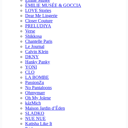
Emilie Musee
ÉMILIE MUSÉE & GOCCIA
LOVE Stories
Dear Me Lingerie
Closer Couture
PRELUDIYA
Verse
Shikkosa
Chantelle Paris
Le Journal
Calvin Klein
DKNY
Hanky Panky
YONI
CLO
LA BOMBE
PassionZu
No Pantaloons
Ohmymarr
Oh My Jolene
kázMich
Maison Jardin d’Éden
SLADKO
NUE NUE
Katisha Like It