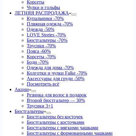
Корсеты
Чулки и гольфы
ЛЕТНЯЯ РАСПРОДАЖА
Купальники
-70%
Пляжная одежда
-70%
Одежда
-50%
LOVE Stories
-70%
Бюстгальтеры
-70%
Трусики
-70%
Пояса
-60%
Корсеты
-70%
Боди
-70%
Одежда для дома
-70%
Колготки и чулки Falke
-70%
Аксессуары для груди
-50%
Посмотреть всё
Акции
Резинка для волос в подарок
Второй бюстгальтер — 30%
Трусики 3+1
Бюстгальтеры
Бюстгальтеры без косточек
Бюстгальтеры с косточками
Бюстгальтеры с мягкими чашками
Бюстгальтеры с формованными чашками