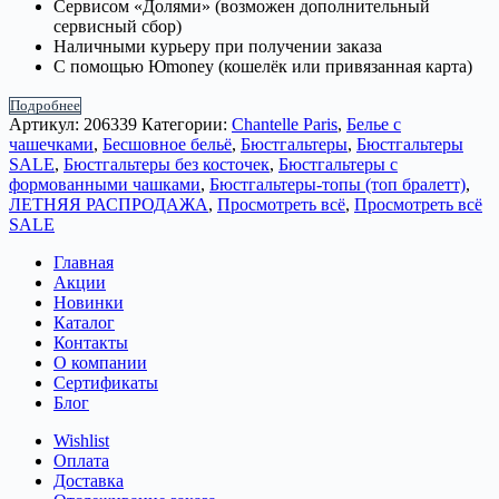
Сервисом «Долями» (возможен дополнительный
сервисный сбор)
Наличными курьеру при получении заказа
С помощью Юmoney (кошелёк или привязанная карта)
Подробнее
Артикул:
206339
Категории:
Chantelle Paris
,
Белье с
чашечками
,
Бесшовное бельё
,
Бюстгальтеры
,
Бюстгальтеры
SALE
,
Бюстгальтеры без косточек
,
Бюстгальтеры с
формованными чашками
,
Бюстгальтеры-топы (топ бралетт)
,
ЛЕТНЯЯ РАСПРОДАЖА
,
Просмотреть всё
,
Просмотреть всё
SALE
Главная
Акции
Новинки
Каталог
Контакты
О компании
Сертификаты
Блог
Wishlist
Оплата
Доставка