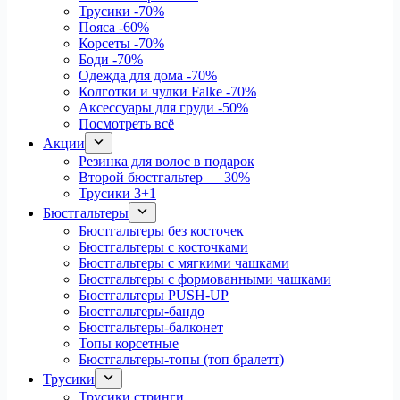
Трусики
-70%
Пояса
-60%
Корсеты
-70%
Боди
-70%
Одежда для дома
-70%
Колготки и чулки Falke
-70%
Аксессуары для груди
-50%
Посмотреть всё
Акции
Резинка для волос в подарок
Второй бюстгальтер — 30%
Трусики 3+1
Бюстгальтеры
Бюстгальтеры без косточек
Бюстгальтеры с косточками
Бюстгальтеры с мягкими чашками
Бюстгальтеры с формованными чашками
Бюстгальтеры PUSH-UP
Бюстгальтеры-бандо
Бюстгальтеры-балконет
Топы корсетные
Бюстгальтеры-топы (топ бралетт)
Трусики
Трусики стринги