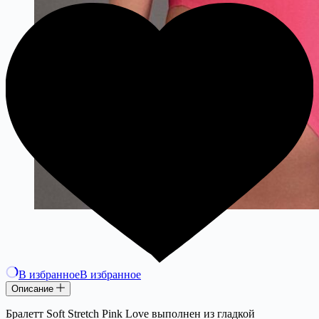
В избранное
В избранное
Описание
Бралетт Soft Stretch Pink Love выполнен из гладкой