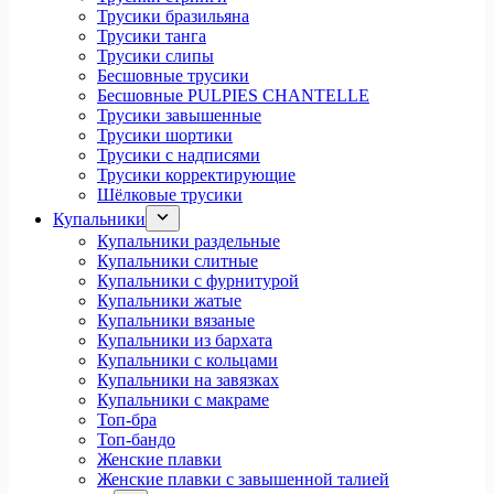
Трусики бразильяна
Трусики танга
Трусики слипы
Бесшовные трусики
Бесшовные PULPIES CHANTELLE
Трусики завышенные
Трусики шортики
Трусики с надписями
Трусики корректирующие
Шёлковые трусики
Купальники
Купальники раздельные
Купальники слитные
Купальники с фурнитурой
Купальники жатые
Купальники вязаные
Купальники из бархата
Купальники с кольцами
Купальники на завязках
Купальники с макраме
Топ-бра
Топ-бандо
Женские плавки
Женские плавки с завышенной талией