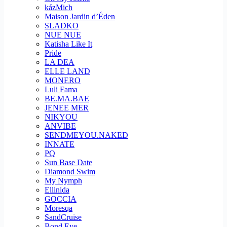
kázMich
Maison Jardin d’Éden
SLADKO
NUE NUE
Katisha Like It
Pride
LA DEA
ELLE LAND
MONERO
Luli Fama
BE.MA.BAE
JENEE MER
NIKYOU
ANVIBE
SENDMEYOU.NAKED
INNATE
PQ
Sun Base Date
Diamond Swim
My Nymph
Ellinida
GOCCIA
Moresqa
SandCruise
Bond Eye