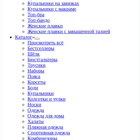
Купальники на завязках
Купальники с макраме
Топ-бра
Топ-бандо
Женские плавки
Женские плавки с завышенной талией
Каталог
Просмотреть всё
Бестселлеры
Шёлк
Бюстгальтеры
Трусики
Наборы
Пояса
Корсеты
Боди
Купальники
Колготки и чулки
Носки
Одежда
Одежда для дома
Халаты
Пляжная одежда
Спортивная одежда
Комбинезоны