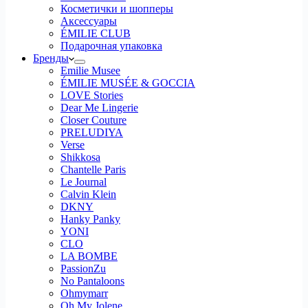
Косметички и шопперы
Аксессуары
ÉMILIE CLUB
Подарочная упаковка
Бренды
Emilie Musee
ÉMILIE MUSÉE & GOCCIA
LOVE Stories
Dear Me Lingerie
Closer Couture
PRELUDIYA
Verse
Shikkosa
Chantelle Paris
Le Journal
Calvin Klein
DKNY
Hanky Panky
YONI
CLO
LA BOMBE
PassionZu
No Pantaloons
Ohmymarr
Oh My Jolene