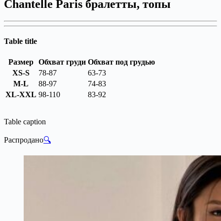
Chantelle Paris бралетты, топы
Table title
Размер
Обхват груди
Обхват под грудью
XS-S
78-87
63-73
M-L
88-97
74-83
XL-XXL
98-110
83-92
Table caption
Распродано
🔍