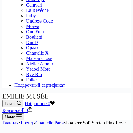
Camvari
La Revêche
Poby
Undress Code
Moeva
One Four
Boglietti
DnuD
Opaak
Chantelle X
Maison Close
Atelier Amour
Ysabel Mora
Bye Bra
Falke
Подарочный сертификат
Избранное
0
Поиск
Корзина
0
₽
0
Меню
Главная
Бренд
Chantelle Paris
Бралетт Soft Stretch Pink Love