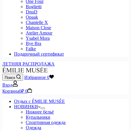
One Four
Boglietti
DnuD
Opaak
Chantelle X
Maison Close
Atelier Amour
Ysabel Mora
Bye Bra
Falke
Подарочный сертификат
ЛЕТНЯЯ РАСПРОДАЖА
Избранное
0
Поиск
Вход
Корзина
0
₽
0
Отдых с ÉMILIE MUSÉE
НОВИНКИ
Нижнее бельё
Купальники
Спортивная одежда
Одежда