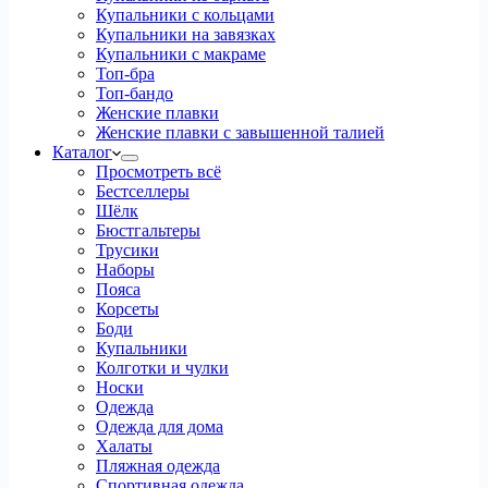
Купальники с кольцами
Купальники на завязках
Купальники с макраме
Топ-бра
Топ-бандо
Женские плавки
Женские плавки с завышенной талией
Каталог
Просмотреть всё
Бестселлеры
Шёлк
Бюстгальтеры
Трусики
Наборы
Пояса
Корсеты
Боди
Купальники
Колготки и чулки
Носки
Одежда
Одежда для дома
Халаты
Пляжная одежда
Спортивная одежда