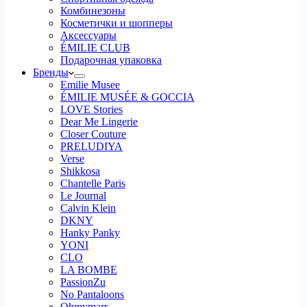
Комбинезоны
Косметички и шопперы
Аксессуары
ÉMILIE CLUB
Подарочная упаковка
Бренды
Emilie Musee
ÉMILIE MUSÉE & GOCCIA
LOVE Stories
Dear Me Lingerie
Closer Couture
PRELUDIYA
Verse
Shikkosa
Chantelle Paris
Le Journal
Calvin Klein
DKNY
Hanky Panky
YONI
CLO
LA BOMBE
PassionZu
No Pantaloons
Ohmymarr