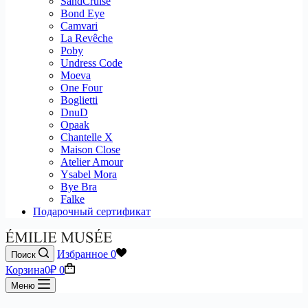
SandCruise
Bond Eye
Camvari
La Revêche
Poby
Undress Code
Moeva
One Four
Boglietti
DnuD
Opaak
Chantelle X
Maison Close
Atelier Amour
Ysabel Mora
Bye Bra
Falke
Подарочный сертификат
Избранное
0
Поиск
Корзина
0
₽
0
Меню