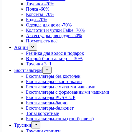
Трусики
-70%
Пояса
-60%
Корсеты
-70%
Боди
-70%
Одежда для дома
-70%
Колготки и чулки Falke
-70%
Аксессуары для груди
-50%
Посмотреть всё
Акции
Резинка для волос в подарок
Второй бюстгальтер — 30%
Трусики 3+1
Бюстгальтеры
Бюстгальтеры без косточек
Бюстгальтеры с косточками
Бюстгальтеры с мягкими чашками
Бюстгальтеры с формованными чашками
Бюстгальтеры PUSH-UP
Бюстгальтеры-бандо
Бюстгальтеры-балконет
Топы корсетные
Бюстгальтеры-топы (топ бралетт)
Трусики
Трусики стринги