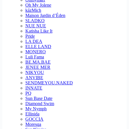
Oh My Jolene
kázMich
Maison Jardin d’Éden
SLADKO
NUE NUE
Katisha Like It
Pride
LA DEA
ELLE LAND
MONERO
Luli Fama
BE.MA.BAE
JENEE MER
NIKYOU
ANVIBE
SENDMEYOU.NAKED
INNATE
PQ
Sun Base Date
Diamond Swim
My Nymph
Ellinida
GOCCIA
Moresqa