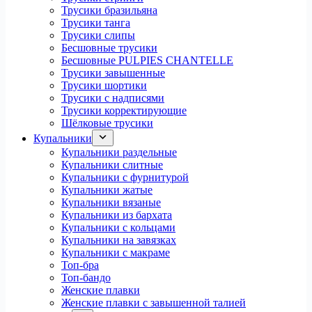
Трусики бразильяна
Трусики танга
Трусики слипы
Бесшовные трусики
Бесшовные PULPIES CHANTELLE
Трусики завышенные
Трусики шортики
Трусики с надписями
Трусики корректирующие
Шёлковые трусики
Купальники
Купальники раздельные
Купальники слитные
Купальники с фурнитурой
Купальники жатые
Купальники вязаные
Купальники из бархата
Купальники с кольцами
Купальники на завязках
Купальники с макраме
Топ-бра
Топ-бандо
Женские плавки
Женские плавки с завышенной талией