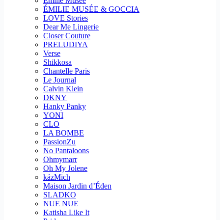
Emilie Musee
ÉMILIE MUSÉE & GOCCIA
LOVE Stories
Dear Me Lingerie
Closer Couture
PRELUDIYA
Verse
Shikkosa
Chantelle Paris
Le Journal
Calvin Klein
DKNY
Hanky Panky
YONI
CLO
LA BOMBE
PassionZu
No Pantaloons
Ohmymarr
Oh My Jolene
kázMich
Maison Jardin d’Éden
SLADKO
NUE NUE
Katisha Like It