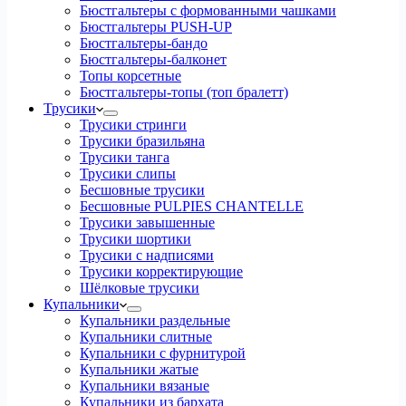
Бюстгальтеры с формованными чашками
Бюстгальтеры PUSH-UP
Бюстгальтеры-бандо
Бюстгальтеры-балконет
Топы корсетные
Бюстгальтеры-топы (топ бралетт)
Трусики
Трусики стринги
Трусики бразильяна
Трусики танга
Трусики слипы
Бесшовные трусики
Бесшовные PULPIES CHANTELLE
Трусики завышенные
Трусики шортики
Трусики с надписями
Трусики корректирующие
Шёлковые трусики
Купальники
Купальники раздельные
Купальники слитные
Купальники с фурнитурой
Купальники жатые
Купальники вязаные
Купальники из бархата