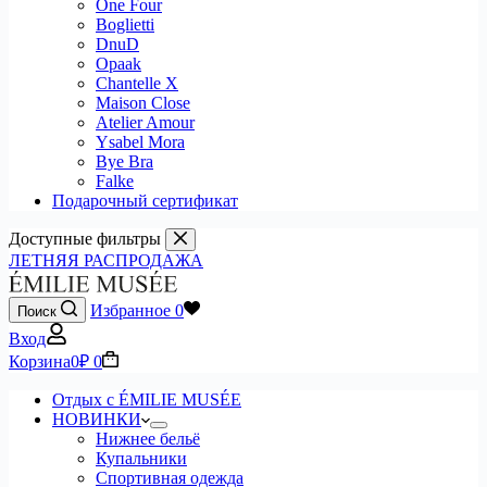
One Four
Boglietti
DnuD
Opaak
Chantelle X
Maison Close
Atelier Amour
Ysabel Mora
Bye Bra
Falke
Подарочный сертификат
Доступные фильтры
ЛЕТНЯЯ РАСПРОДАЖА
Избранное
0
Поиск
Вход
Корзина
0
₽
0
Отдых с ÉMILIE MUSÉE
НОВИНКИ
Нижнее бельё
Купальники
Спортивная одежда