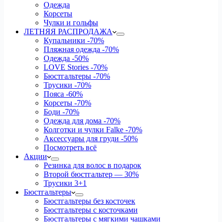
Одежда
Корсеты
Чулки и гольфы
ЛЕТНЯЯ РАСПРОДАЖА
Купальники
-70%
Пляжная одежда
-70%
Одежда
-50%
LOVE Stories
-70%
Бюстгальтеры
-70%
Трусики
-70%
Пояса
-60%
Корсеты
-70%
Боди
-70%
Одежда для дома
-70%
Колготки и чулки Falke
-70%
Аксессуары для груди
-50%
Посмотреть всё
Акции
Резинка для волос в подарок
Второй бюстгальтер — 30%
Трусики 3+1
Бюстгальтеры
Бюстгальтеры без косточек
Бюстгальтеры с косточками
Бюстгальтеры с мягкими чашками