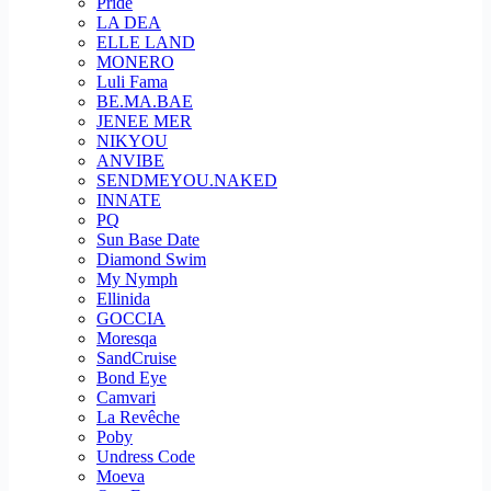
Pride
LA DEA
ELLE LAND
MONERO
Luli Fama
BE.MA.BAE
JENEE MER
NIKYOU
ANVIBE
SENDMEYOU.NAKED
INNATE
PQ
Sun Base Date
Diamond Swim
My Nymph
Ellinida
GOCCIA
Moresqa
SandCruise
Bond Eye
Camvari
La Revêche
Poby
Undress Code
Moeva