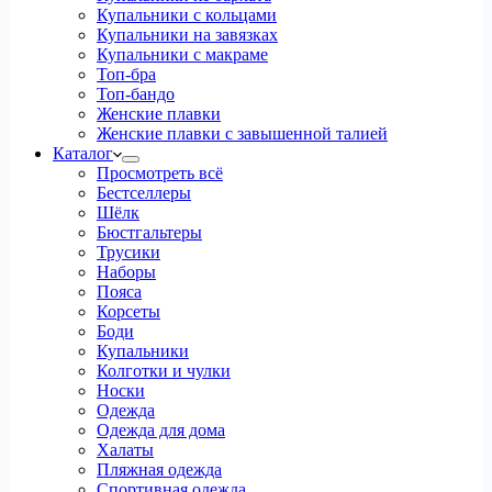
Купальники с кольцами
Купальники на завязках
Купальники с макраме
Топ-бра
Топ-бандо
Женские плавки
Женские плавки с завышенной талией
Каталог
Просмотреть всё
Бестселлеры
Шёлк
Бюстгальтеры
Трусики
Наборы
Пояса
Корсеты
Боди
Купальники
Колготки и чулки
Носки
Одежда
Одежда для дома
Халаты
Пляжная одежда
Спортивная одежда