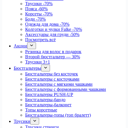
Трусики
-70%
Пояса
-60%
Корсеты
-70%
Боди
-70%
Одежда для дома
-70%
Колготки и чулки Falke
-70%
Аксессуары для груди
-50%
Посмотреть всё
Акции
Резинка для волос в подарок
Второй бюстгальтер — 30%
Трусики 3+1
Бюстгальтеры
Бюстгальтеры без косточек
Бюстгальтеры с косточками
Бюстгальтеры с мягкими чашками
Бюстгальтеры с формованными чашками
Бюстгальтеры PUSH-UP
Бюстгальтеры-бандо
Бюстгальтеры-балконет
Топы корсетные
Бюстгальтеры-топы (топ бралетт)
Трусики
Трусики стринги