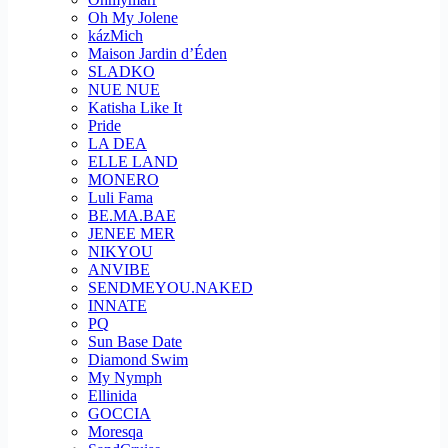
Oh My Jolene
kázMich
Maison Jardin d’Éden
SLADKO
NUE NUE
Katisha Like It
Pride
LA DEA
ELLE LAND
MONERO
Luli Fama
BE.MA.BAE
JENEE MER
NIKYOU
ANVIBE
SENDMEYOU.NAKED
INNATE
PQ
Sun Base Date
Diamond Swim
My Nymph
Ellinida
GOCCIA
Moresqa