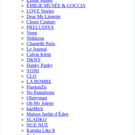
Emilie Musee
ÉMILIE MUSÉE & GOCCIA
LOVE Stories
Dear Me Lingerie
Closer Couture
PRELUDIYA
Verse
Shikkosa
Chantelle Paris
Le Journal
Calvin Klein
DKNY
Hanky Panky
YONI
CLO
LA BOMBE
PassionZu
No Pantaloons
Ohmymarr
Oh My Jolene
kázMich
Maison Jardin d’Éden
SLADKO
NUE NUE
Katisha Like It