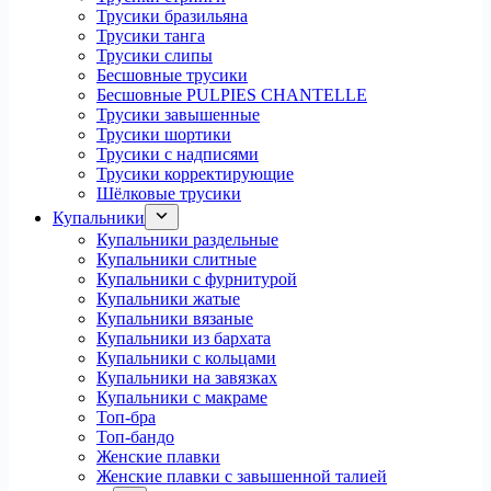
Трусики бразильяна
Трусики танга
Трусики слипы
Бесшовные трусики
Бесшовные PULPIES CHANTELLE
Трусики завышенные
Трусики шортики
Трусики с надписями
Трусики корректирующие
Шёлковые трусики
Купальники
Купальники раздельные
Купальники слитные
Купальники с фурнитурой
Купальники жатые
Купальники вязаные
Купальники из бархата
Купальники с кольцами
Купальники на завязках
Купальники с макраме
Топ-бра
Топ-бандо
Женские плавки
Женские плавки с завышенной талией