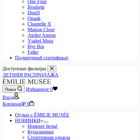
One Four
Boglietti
DnuD
Opaak
Chantelle X
Maison Close
Atelier Amour
Ysabel Mora
Bye Bra
Falke
Подарочный сертификат
Доступные фильтры
ЛЕТНЯЯ РАСПРОДАЖА
Избранное
0
Поиск
Вход
Корзина
0
₽
0
Отдых с ÉMILIE MUSÉE
НОВИНКИ
Нижнее бельё
Купальники
Спортивная одежда