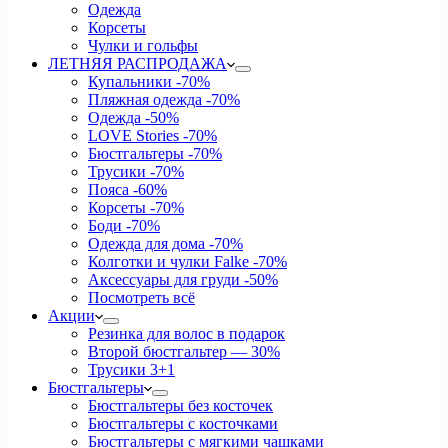
Одежда
Корсеты
Чулки и гольфы
ЛЕТНЯЯ РАСПРОДАЖА
Купальники
-70%
Пляжная одежда
-70%
Одежда
-50%
LOVE Stories
-70%
Бюстгальтеры
-70%
Трусики
-70%
Пояса
-60%
Корсеты
-70%
Боди
-70%
Одежда для дома
-70%
Колготки и чулки Falke
-70%
Аксессуары для груди
-50%
Посмотреть всё
Акции
Резинка для волос в подарок
Второй бюстгальтер — 30%
Трусики 3+1
Бюстгальтеры
Бюстгальтеры без косточек
Бюстгальтеры с косточками
Бюстгальтеры с мягкими чашками