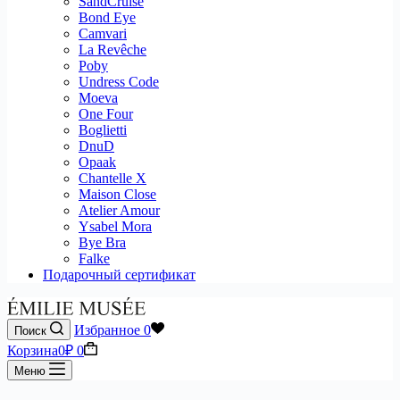
SandCruise
Bond Eye
Camvari
La Revêche
Poby
Undress Code
Moeva
One Four
Boglietti
DnuD
Opaak
Chantelle X
Maison Close
Atelier Amour
Ysabel Mora
Bye Bra
Falke
Подарочный сертификат
Избранное
0
Поиск
Корзина
0
₽
0
Меню