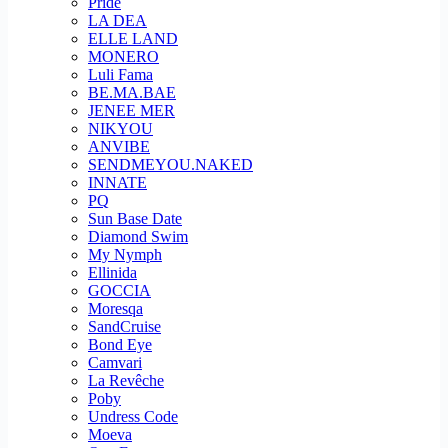
Pride
LA DEA
ELLE LAND
MONERO
Luli Fama
BE.MA.BAE
JENEE MER
NIKYOU
ANVIBE
SENDMEYOU.NAKED
INNATE
PQ
Sun Base Date
Diamond Swim
My Nymph
Ellinida
GOCCIA
Moresqa
SandCruise
Bond Eye
Camvari
La Revêche
Poby
Undress Code
Moeva