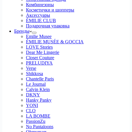
Комбинезоны
Косметички и шопперы
Аксессуары
ÉMILIE CLUB
Подарочная упаковка
Бренды
Emilie Musee
ÉMILIE MUSÉE & GOCCIA
LOVE Stories
Dear Me Lingerie
Closer Couture
PRELUDIYA
Verse
Shikkosa
Chantelle Paris
Le Journal
Calvin Klein
DKNY
Hanky Panky
YONI
CLO
LA BOMBE
PassionZu
No Pantaloons
Ohmymarr