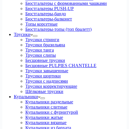
Бюстгальтеры с формованными чашками
Бюстгальтеры PUSH-UP
Бюстгальтеры-бандо
Бюстгальтеры-балконет
Топы корсетные
Бюстгальтеры-топы (топ бралетт)
Трусики
Трусики стринги
Трусики бразильяна
Трусики танга
Трусики слипы
Бесшовные трусики
Бесшовные PULPIES CHANTELLE
Трусики завышенные
Трусики шортики
Трусики с надписями
Трусики корректирующие
Шёлковые трусики
Купальники
Купальники раздельные
Купальники слитные
Купальники с фурнитурой
Купальники жатые
Купальники вязаные
Купальники из бархата