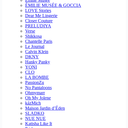
Emilie Musee
ÉMILIE MUSÉE & GOCCIA
LOVE Stories
Dear Me Lingerie
Closer Couture
PRELUDIYA
Verse
Shikkosa
Chantelle Paris
Le Journal
Calvin Klein
DKNY
Hanky Panky
YONI
CLO
LA BOMBE
PassionZu
No Pantaloons
Ohmymarr
Oh My Jolene
kázMich
Maison Jardin d’Éden
SLADKO
NUE NUE
Katisha Like It