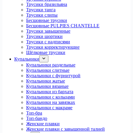
Трусики бразильяна
Трусики танга
Трусики слипы
Бесшовные трусики
Бесшовные PULPIES CHANTELLE
Трусики завышенные
Трусики шортики
Трусики с надписями
Трусики корректирующие
Шёлковые трусики
Купальники
Купальники раздельные
Купальники слитные
Купальники с фурнитурой
Купальники жатые
Купальники вязаные
Купальники из бархата
Купальники с кольцами
Купальники на завязках
Купальники с макраме
Топ-бра
Топ-бандо
Женские плавки
Женские плавки с завышенной талией