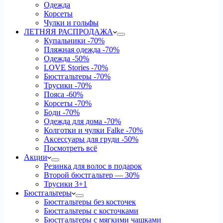
Одежда
Корсеты
Чулки и гольфы
ЛЕТНЯЯ РАСПРОДАЖА
Купальники
-70%
Пляжная одежда
-70%
Одежда
-50%
LOVE Stories
-70%
Бюстгальтеры
-70%
Трусики
-70%
Пояса
-60%
Корсеты
-70%
Боди
-70%
Одежда для дома
-70%
Колготки и чулки Falke
-70%
Аксессуары для груди
-50%
Посмотреть всё
Акции
Резинка для волос в подарок
Второй бюстгальтер — 30%
Трусики 3+1
Бюстгальтеры
Бюстгальтеры без косточек
Бюстгальтеры с косточками
Бюстгальтеры с мягкими чашками