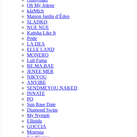
Oh My Jolene
kázMich
Maison Jardin d’Éden
SLADKO
NUE NUE
Katisha Like It
Pride
LA DEA
ELLE LAND
MONERO
Luli Fama
BE.MA.BAE
JENEE MER
NIKYOU
ANVIBE
SENDMEYOU.NAKED
INNATE
PQ
Sun Base Date
Diamond Swim
My Nymph
Ellinida
GOCCIA
Moresqa