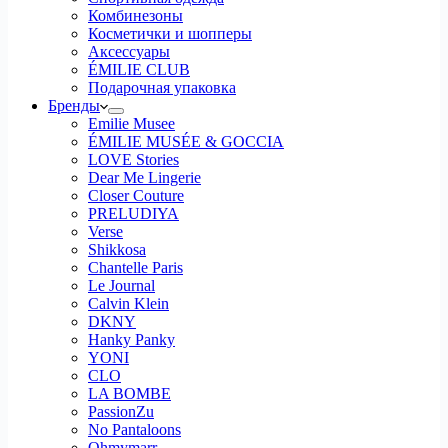
Комбинезоны
Косметички и шопперы
Аксессуары
ÉMILIE CLUB
Подарочная упаковка
Бренды
Emilie Musee
ÉMILIE MUSÉE & GOCCIA
LOVE Stories
Dear Me Lingerie
Closer Couture
PRELUDIYA
Verse
Shikkosa
Chantelle Paris
Le Journal
Calvin Klein
DKNY
Hanky Panky
YONI
CLO
LA BOMBE
PassionZu
No Pantaloons
Ohmymarr