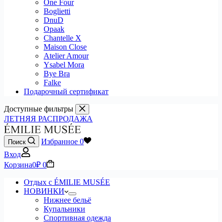
One Four
Boglietti
DnuD
Opaak
Chantelle X
Maison Close
Atelier Amour
Ysabel Mora
Bye Bra
Falke
Подарочный сертификат
Доступные фильтры
ЛЕТНЯЯ РАСПРОДАЖА
Избранное
0
Поиск
Вход
Корзина
0
₽
0
Отдых с ÉMILIE MUSÉE
НОВИНКИ
Нижнее бельё
Купальники
Спортивная одежда