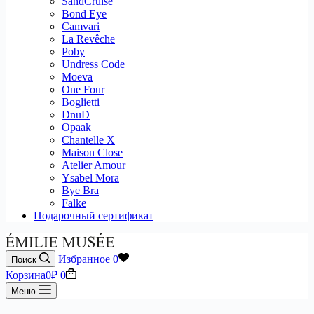
SandCruise
Bond Eye
Camvari
La Revêche
Poby
Undress Code
Moeva
One Four
Boglietti
DnuD
Opaak
Chantelle X
Maison Close
Atelier Amour
Ysabel Mora
Bye Bra
Falke
Подарочный сертификат
Избранное
0
Поиск
Корзина
0
₽
0
Меню