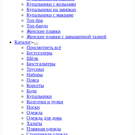
Купальники с кольцами
Купальники на завязках
Купальники с макраме
Топ-бра
Топ-бандо
Женские плавки
Женские плавки с завышенной талией
Каталог
Просмотреть всё
Бестселлеры
Шёлк
Бюстгальтеры
Трусики
Наборы
Пояса
Корсеты
Боди
Купальники
Колготки и чулки
Носки
Одежда
Одежда для дома
Халаты
Пляжная одежда
Спортивная одежда