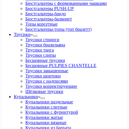
Бюстгальтеры с формованными чашками
Бюстгальтеры PUSH-UP
Бюстгальтеры-бандо
Бюстгальтеры-балконет
Топы корсетные
Бюстгальтеры-топы (топ бралетт)
Трусики
Трусики стринги
Трусики бразильяна
Трусики танга
Трусики слипы
Бесшовные трусики
Бесшовные PULPIES CHANTELLE
Трусики завышенные
Трусики шортики
Трусики с надписями
Трусики корректирующие
Шёлковые трусики
Купальники
Купальники раздельные
Купальники слитные
Купальники с фурнитурой
Купальники жатые
Купальники вязаные
Купальники из бархата