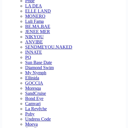
Pride
LA DEA
ELLE LAND
MONERO
Luli Fama
BE.MA.BAE
JENEE MER
NIKYOU
ANVIBE
SENDMEYOU.NAKED
INNATE
PQ
Sun Base Date
Diamond Swim
My Nymph
Ellinida
GOCCIA
Moresqa
SandCruise
Bond Eye
Camvari
La Revêche
Poby
Undress Code
Moeva