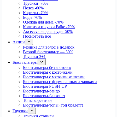
Трусики
-70%
Пояса
-60%
Корсеты
-70%
Боди
-70%
Одежда для дома
-70%
Колготки и чулки Falke
-70%
Аксессуары для груди
-50%
Посмотреть всё
Акции
Резинка для волос в подарок
Второй бюстгальтер — 30%
Трусики 3+1
Бюстгальтеры
Бюстгальтеры без косточек
Бюстгальтеры с косточками
Бюстгальтеры с мягкими чашками
Бюстгальтеры с формованными чашками
Бюстгальтеры PUSH-UP
Бюстгальтеры-бандо
Бюстгальтеры-балконет
Топы корсетные
Бюстгальтеры-топы (топ бралетт)
Трусики
Трусики стринги