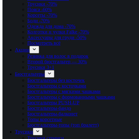
Трусики
-70%
Пояса
-60%
Корсеты
-70%
Боди
-70%
Одежда для дома
-70%
Колготки и чулки Falke
-70%
Аксессуары для груди
-50%
Посмотреть всё
Акции
Резинка для волос в подарок
Второй бюстгальтер — 30%
Трусики 3+1
Бюстгальтеры
Бюстгальтеры без косточек
Бюстгальтеры с косточками
Бюстгальтеры с мягкими чашками
Бюстгальтеры с формованными чашками
Бюстгальтеры PUSH-UP
Бюстгальтеры-бандо
Бюстгальтеры-балконет
Топы корсетные
Бюстгальтеры-топы (топ бралетт)
Трусики
Трусики стринги