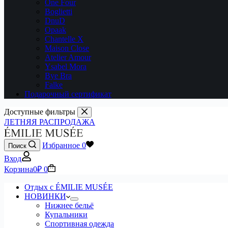
One Four
Boglietti
DnuD
Opaak
Chantelle X
Maison Close
Atelier Amour
Ysabel Mora
Bye Bra
Falke
Подарочный сертификат
Доступные фильтры
ЛЕТНЯЯ РАСПРОДАЖА
Избранное
0
Поиск
Вход
Корзина
0
₽
0
Отдых с ÉMILIE MUSÉE
НОВИНКИ
Нижнее бельё
Купальники
Спортивная одежда