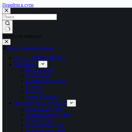
Перейти к сути
Ничего не найдено
Вход в личный кабинет
Отдых с ÉMILIE MUSÉE
НОВИНКИ
Нижнее бельё
Купальники
Спортивная одежда
Одежда
Корсеты
Чулки и гольфы
ЛЕТНЯЯ РАСПРОДАЖА
Купальники
-70%
Пляжная одежда
-70%
Одежда
-50%
LOVE Stories
-70%
Бюстгальтеры
-70%