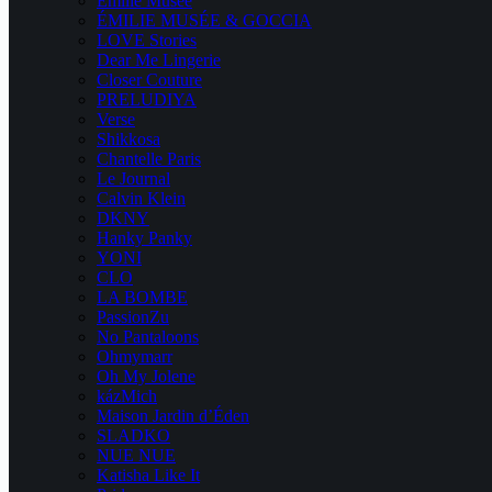
Emilie Musee
ÉMILIE MUSÉE & GOCCIA
LOVE Stories
Dear Me Lingerie
Closer Couture
PRELUDIYA
Verse
Shikkosa
Chantelle Paris
Le Journal
Calvin Klein
DKNY
Hanky Panky
YONI
CLO
LA BOMBE
PassionZu
No Pantaloons
Ohmymarr
Oh My Jolene
kázMich
Maison Jardin d’Éden
SLADKO
NUE NUE
Katisha Like It