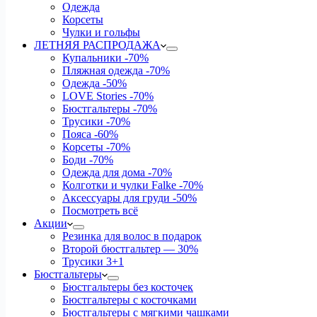
Одежда
Корсеты
Чулки и гольфы
ЛЕТНЯЯ РАСПРОДАЖА
Купальники
-70%
Пляжная одежда
-70%
Одежда
-50%
LOVE Stories
-70%
Бюстгальтеры
-70%
Трусики
-70%
Пояса
-60%
Корсеты
-70%
Боди
-70%
Одежда для дома
-70%
Колготки и чулки Falke
-70%
Аксессуары для груди
-50%
Посмотреть всё
Акции
Резинка для волос в подарок
Второй бюстгальтер — 30%
Трусики 3+1
Бюстгальтеры
Бюстгальтеры без косточек
Бюстгальтеры с косточками
Бюстгальтеры с мягкими чашками