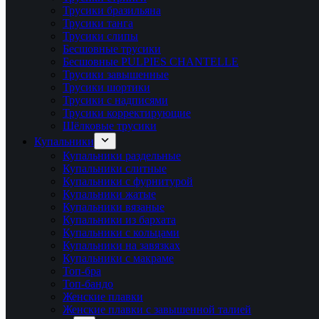
Трусики бразильяна
Трусики танга
Трусики слипы
Бесшовные трусики
Бесшовные PULPIES CHANTELLE
Трусики завышенные
Трусики шортики
Трусики с надписями
Трусики корректирующие
Шёлковые трусики
Купальники
Купальники раздельные
Купальники слитные
Купальники с фурнитурой
Купальники жатые
Купальники вязаные
Купальники из бархата
Купальники с кольцами
Купальники на завязках
Купальники с макраме
Топ-бра
Топ-бандо
Женские плавки
Женские плавки с завышенной талией