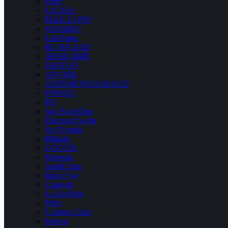
Pride
LA DEA
ELLE LAND
MONERO
Luli Fama
BE.MA.BAE
JENEE MER
NIKYOU
ANVIBE
SENDMEYOU.NAKED
INNATE
PQ
Sun Base Date
Diamond Swim
My Nymph
Ellinida
GOCCIA
Moresqa
SandCruise
Bond Eye
Camvari
La Revêche
Poby
Undress Code
Moeva