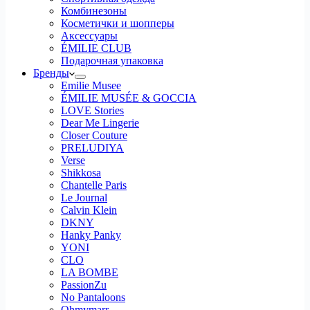
Комбинезоны
Косметички и шопперы
Аксессуары
ÉMILIE CLUB
Подарочная упаковка
Бренды
Emilie Musee
ÉMILIE MUSÉE & GOCCIA
LOVE Stories
Dear Me Lingerie
Closer Couture
PRELUDIYA
Verse
Shikkosa
Chantelle Paris
Le Journal
Calvin Klein
DKNY
Hanky Panky
YONI
CLO
LA BOMBE
PassionZu
No Pantaloons
Ohmymarr