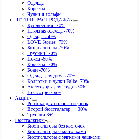
Одежда
Корсеты
Чулки и гольфы
ЛЕТНЯЯ РАСПРОДАЖА
Купальники
-70%
Пляжная одежда
-70%
Одежда
-50%
LOVE Stories
-70%
Бюстгальтеры
-70%
Трусики
-70%
Пояса
-60%
Корсеты
-70%
Боди
-70%
Одежда для дома
-70%
Колготки и чулки Falke
-70%
Аксессуары для груди
-50%
Посмотреть всё
Акции
Резинка для волос в подарок
Второй бюстгальтер — 30%
Трусики 3+1
Бюстгальтеры
Бюстгальтеры без косточек
Бюстгальтеры с косточками
Бюстгальтеры с мягкими чашками