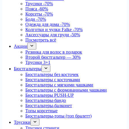
Трусики
-70%
Пояса
-60%
Корсеты
-70%
Боди
-70%
Одежда для дома
-70%
Колготки и чулки Falke
-70%
Аксессуары для груди
-50%
Посмотреть всё
Акции
Резинка для волос в подарок
Второй бюстгальтер — 30%
Трусики 3+1
Бюстгальтеры
Бюстгальтеры без косточек
Бюстгальтеры с косточками
Бюстгальтеры с мягкими чашками
Бюстгальтеры с формованными чашками
Бюстгальтеры PUSH-UP
Бюстгальтеры-бандо
Бюстгальтеры-балконет
Топы корсетные
Бюстгальтеры-топы (топ бралетт)
Трусики
Трусики стринги