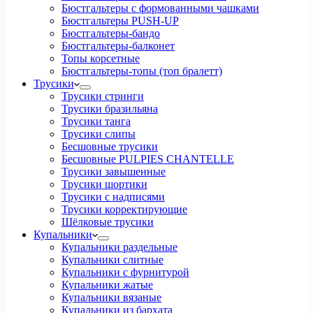
Бюстгальтеры с формованными чашками
Бюстгальтеры PUSH-UP
Бюстгальтеры-бандо
Бюстгальтеры-балконет
Топы корсетные
Бюстгальтеры-топы (топ бралетт)
Трусики
Трусики стринги
Трусики бразильяна
Трусики танга
Трусики слипы
Бесшовные трусики
Бесшовные PULPIES CHANTELLE
Трусики завышенные
Трусики шортики
Трусики с надписями
Трусики корректирующие
Шёлковые трусики
Купальники
Купальники раздельные
Купальники слитные
Купальники с фурнитурой
Купальники жатые
Купальники вязаные
Купальники из бархата