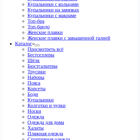
Купальники с кольцами
Купальники на завязках
Купальники с макраме
Топ-бра
Топ-бандо
Женские плавки
Женские плавки с завышенной талией
Каталог
Просмотреть всё
Бестселлеры
Шёлк
Бюстгальтеры
Трусики
Наборы
Пояса
Корсеты
Боди
Купальники
Колготки и чулки
Носки
Одежда
Одежда для дома
Халаты
Пляжная одежда
Спортивная одежда