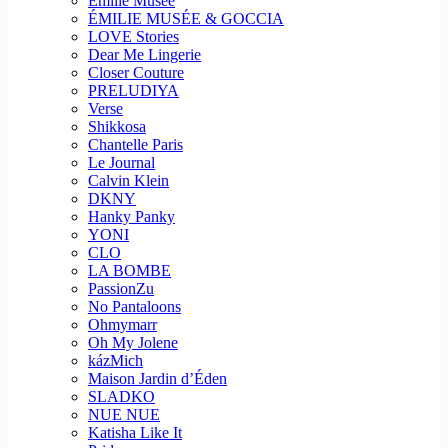
Emilie Musee
ÉMILIE MUSÉE & GOCCIA
LOVE Stories
Dear Me Lingerie
Closer Couture
PRELUDIYA
Verse
Shikkosa
Chantelle Paris
Le Journal
Calvin Klein
DKNY
Hanky Panky
YONI
CLO
LA BOMBE
PassionZu
No Pantaloons
Ohmymarr
Oh My Jolene
kázMich
Maison Jardin d’Éden
SLADKO
NUE NUE
Katisha Like It