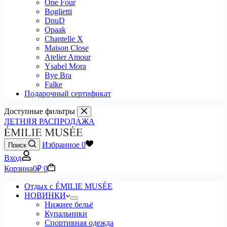
One Four
Boglietti
DnuD
Opaak
Chantelle X
Maison Close
Atelier Amour
Ysabel Mora
Bye Bra
Falke
Подарочный сертификат
Доступные фильтры
ЛЕТНЯЯ РАСПРОДАЖА
Избранное
0
Поиск
Вход
Корзина
0
₽
0
Отдых с ÉMILIE MUSÉE
НОВИНКИ
Нижнее бельё
Купальники
Спортивная одежда