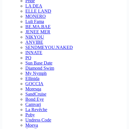
Pride
LA DEA
ELLE LAND
MONERO
Luli Fama
BE.MA.BAE
JENEE MER
NIKYOU
ANVIBE
SENDMEYOU.NAKED
INNATE
PQ
Sun Base Date
Diamond Swim
My Nymph
Ellinida
GOCCIA
Moresqa
SandCruise
Bond Eye
Camvari
La Revêche
Poby
Undress Code
Moeva