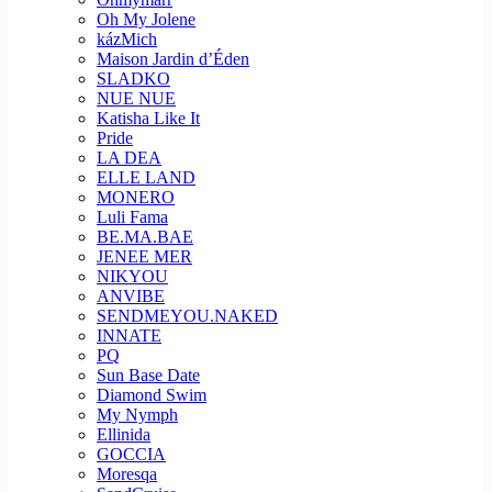
Oh My Jolene
kázMich
Maison Jardin d’Éden
SLADKO
NUE NUE
Katisha Like It
Pride
LA DEA
ELLE LAND
MONERO
Luli Fama
BE.MA.BAE
JENEE MER
NIKYOU
ANVIBE
SENDMEYOU.NAKED
INNATE
PQ
Sun Base Date
Diamond Swim
My Nymph
Ellinida
GOCCIA
Moresqa