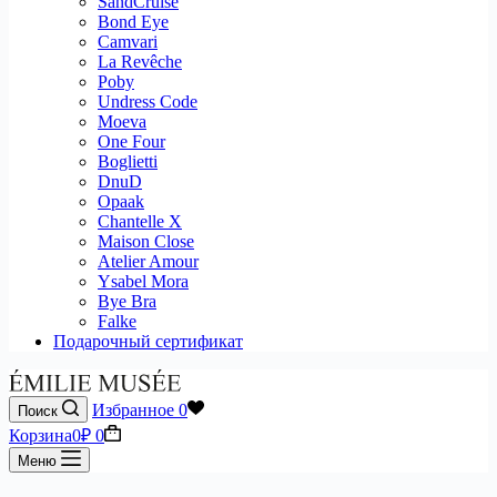
SandCruise
Bond Eye
Camvari
La Revêche
Poby
Undress Code
Moeva
One Four
Boglietti
DnuD
Opaak
Chantelle X
Maison Close
Atelier Amour
Ysabel Mora
Bye Bra
Falke
Подарочный сертификат
Избранное
0
Поиск
Корзина
0
₽
0
Меню