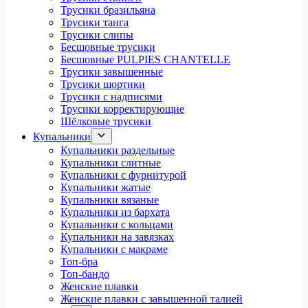
Трусики бразильяна
Трусики танга
Трусики слипы
Бесшовные трусики
Бесшовные PULPIES CHANTELLE
Трусики завышенные
Трусики шортики
Трусики с надписями
Трусики корректирующие
Шёлковые трусики
Купальники
Купальники раздельные
Купальники слитные
Купальники с фурнитурой
Купальники жатые
Купальники вязаные
Купальники из бархата
Купальники с кольцами
Купальники на завязках
Купальники с макраме
Топ-бра
Топ-бандо
Женские плавки
Женские плавки с завышенной талией