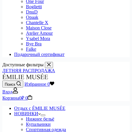
One Four
Boglietti
DnuD
Opaak
Chantelle X
Maison Close
Atelier Amour
Ysabel Mora
Bye Bra
Falke
Подарочный сертификат
Доступные фильтры
ЛЕТНЯЯ РАСПРОДАЖА
Избранное
0
Поиск
Вход
Корзина
0
₽
0
Отдых с ÉMILIE MUSÉE
НОВИНКИ
Нижнее бельё
Купальники
Спортивная одежда