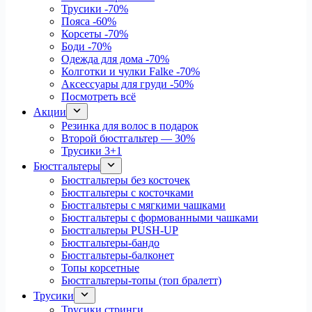
Трусики
-70%
Пояса
-60%
Корсеты
-70%
Боди
-70%
Одежда для дома
-70%
Колготки и чулки Falke
-70%
Аксессуары для груди
-50%
Посмотреть всё
Акции
Резинка для волос в подарок
Второй бюстгальтер — 30%
Трусики 3+1
Бюстгальтеры
Бюстгальтеры без косточек
Бюстгальтеры с косточками
Бюстгальтеры с мягкими чашками
Бюстгальтеры с формованными чашками
Бюстгальтеры PUSH-UP
Бюстгальтеры-бандо
Бюстгальтеры-балконет
Топы корсетные
Бюстгальтеры-топы (топ бралетт)
Трусики
Трусики стринги