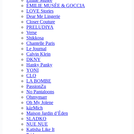
Emilie Musee
ÉMILIE MUSÉE & GOCCIA
LOVE Stories
Dear Me Lingerie
Closer Couture
PRELUDIYA
Verse
Shikkosa
Chantelle Paris
Le Journal
Calvin Klein
DKNY
Hanky Panky
YONI
CLO
LA BOMBE
PassionZu
No Pantaloons
Ohmymarr
Oh My Jolene
kázMich
Maison Jardin d’Éden
SLADKO
NUE NUE
Katisha Like It