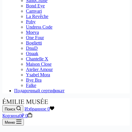
SandCruise
Bond Eye
Camvari
La Revêche
Poby
Undress Code
Moeva
One Four
Boglietti
DnuD
Opaak
Chantelle X
Maison Close
Atelier Amour
Ysabel Mora
Bye Bra
Falke
Подарочный сертификат
Избранное
0
Поиск
Корзина
0
₽
0
Меню