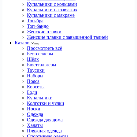
Купальники с кольцами
Купальники на завязках
Купальники с макраме
Топ-бра
Топ-бандо
Женские плавки
Женские плавки с завышенной талией
Каталог
Просмотреть всё
Бестселлеры
Шёлк
Бюстгальтеры
Трусики
Наборы
Пояса
Корсеты
Боди
Купальники
Колготки и чулки
Носки
Одежда
Одежда для дома
Халаты
Пляжная одежда
Спортивная одежда