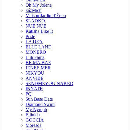
Oh My Jolene
kázMich
Maison Jardin d’Éden
SLADKO
NUE NUE
Katisha Like It
Pride
LA DEA
ELLE LAND
MONERO
Luli Fama
BE.MA.BAE
JENEE MER
NIKYOU
ANVIBE
SENDMEYOU.NAKED
INNATE
PQ
Sun Base Date
Diamond Swim
My Nymph
Ellinida
GOCCIA
Moresqa