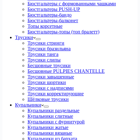
Бюстгальтеры с формованными чашками
Бюстгальтеры PUSH-UP
Бюстгальтеры-бандо
Бюстгальтеры-балконет
Топы корсетные
Бюстгальтеры-топы (топ бралетт)
Трусики
Трусики стринги
Трусики бразильяна
Трусики танга
Трусики слипы
Бесшовные трусики
Бесшовные PULPIES CHANTELLE
Трусики завышенные
Трусики шортики
Трусики с надписями
Трусики корректирующие
Шёлковые трусики
Купальники
Купальники раздельные
Купальники слитные
Купальники с фурнитурой
Купальники жатые
Купальники вязаные
Купальники из бархата