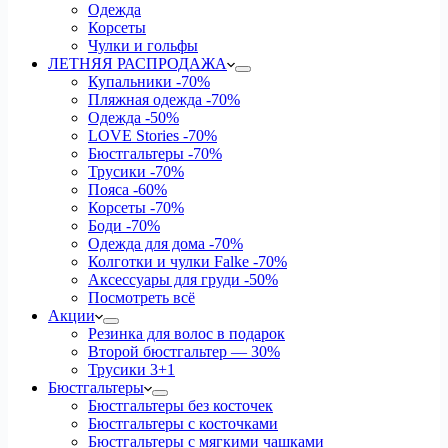
Одежда
Корсеты
Чулки и гольфы
ЛЕТНЯЯ РАСПРОДАЖА
Купальники
-70%
Пляжная одежда
-70%
Одежда
-50%
LOVE Stories
-70%
Бюстгальтеры
-70%
Трусики
-70%
Пояса
-60%
Корсеты
-70%
Боди
-70%
Одежда для дома
-70%
Колготки и чулки Falke
-70%
Аксессуары для груди
-50%
Посмотреть всё
Акции
Резинка для волос в подарок
Второй бюстгальтер — 30%
Трусики 3+1
Бюстгальтеры
Бюстгальтеры без косточек
Бюстгальтеры с косточками
Бюстгальтеры с мягкими чашками