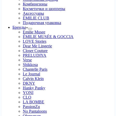
Комбинезоны
Косметички и шопперы
Аксессуары
ÉMILIE CLUB
Подарочная упаковка
Бренды
Emilie Musee
ÉMILIE MUSÉE & GOCCIA
LOVE Stories
Dear Me Lingerie
Closer Couture
PRELUDIYA
Verse
Shikkosa
Chantelle Paris
Le Journal
Calvin Klein
DKNY
Hanky Panky
YONI
CLO
LA BOMBE
PassionZu
No Pantaloons
Ohmymarr