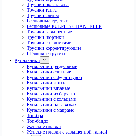
Трусики бразильяна
Трусики танга
Трусики слипы
Бесшовные трусики
Бесшовные PULPIES CHANTELLE
Трусики завышенные
Трусики шортики
Трусики с надписями
Трусики корректирующие
Шёлковые трусики
Купальники
Купальники раздельные
Купальники слитные
Купальники с фурнитурой
Купальники жатые
Купальники вязаные
Купальники из бархата
Купальники с кольцами
Купальники на завязках
Купальники с макраме
Топ-бра
Топ-бандо
Женские плавки
Женские плавки с завышенной талией