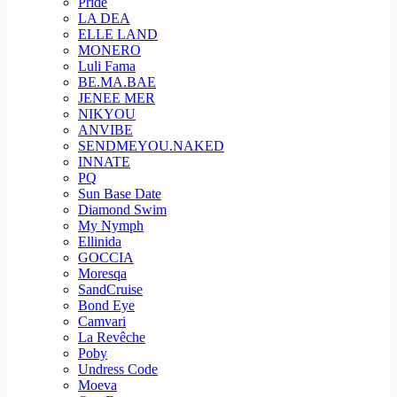
Pride
LA DEA
ELLE LAND
MONERO
Luli Fama
BE.MA.BAE
JENEE MER
NIKYOU
ANVIBE
SENDMEYOU.NAKED
INNATE
PQ
Sun Base Date
Diamond Swim
My Nymph
Ellinida
GOCCIA
Moresqa
SandCruise
Bond Eye
Camvari
La Revêche
Poby
Undress Code
Moeva