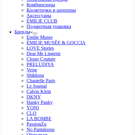
Комбинезоны
Косметички и шопперы
Аксессуары
ÉMILIE CLUB
Подарочная упаковка
Бренды
Emilie Musee
ÉMILIE MUSÉE & GOCCIA
LOVE Stories
Dear Me Lingerie
Closer Couture
PRELUDIYA
Verse
Shikkosa
Chantelle Paris
Le Journal
Calvin Klein
DKNY
Hanky Panky
YONI
CLO
LA BOMBE
PassionZu
No Pantaloons
Ohmymarr