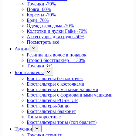
Трусики
-70%
Пояса
-60%
Корсеты
-70%
Боди
-70%
Одежда для дома
-70%
Колготки и чулки Falke
-70%
Аксессуары для груди
-50%
Посмотреть всё
Акции
Резинка для волос в подарок
Второй бюстгальтер — 30%
Трусики 3+1
Бюстгальтеры
Бюстгальтеры без косточек
Бюстгальтеры с косточками
Бюстгальтеры с мягкими чашками
Бюстгальтеры с формованными чашками
Бюстгальтеры PUSH-UP
Бюстгальтеры-бандо
Бюстгальтеры-балконет
Топы корсетные
Бюстгальтеры-топы (топ бралетт)
Трусики
Трусики стринги