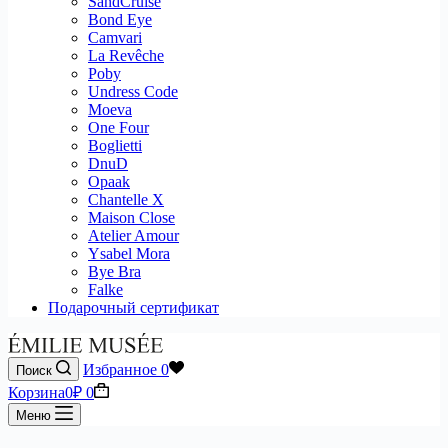
SandCruise
Bond Eye
Camvari
La Revêche
Poby
Undress Code
Moeva
One Four
Boglietti
DnuD
Opaak
Chantelle X
Maison Close
Atelier Amour
Ysabel Mora
Bye Bra
Falke
Подарочный сертификат
Избранное
0
Поиск
Корзина
0
₽
0
Меню