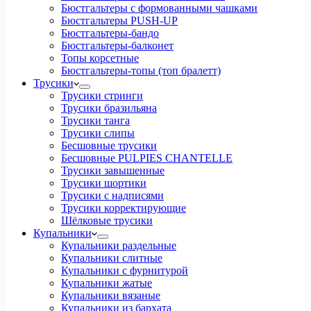
Бюстгальтеры с формованными чашками
Бюстгальтеры PUSH-UP
Бюстгальтеры-бандо
Бюстгальтеры-балконет
Топы корсетные
Бюстгальтеры-топы (топ бралетт)
Трусики
Трусики стринги
Трусики бразильяна
Трусики танга
Трусики слипы
Бесшовные трусики
Бесшовные PULPIES CHANTELLE
Трусики завышенные
Трусики шортики
Трусики с надписями
Трусики корректирующие
Шёлковые трусики
Купальники
Купальники раздельные
Купальники слитные
Купальники с фурнитурой
Купальники жатые
Купальники вязаные
Купальники из бархата