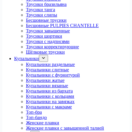
Трусики бразильяна
Трусики танга
Трусики слипы
Бесшовные трусики
Бесшовные PULPIES CHANTELLE
Трусики завышенные
Трусики шортики
Трусики с надписями
Трусики корректирующие
Шёлковые трусики
Купальники
Купальники раздельные
Купальники слитные
Купальники с фурнитурой
Купальники жатые
Купальники вязаные
Купальники из бархата
Купальники с кольцами
Купальники на завязках
Купальники с макраме
Топ-бра
Топ-бандо
Женские плавки
Женские плавки с завышенной талией