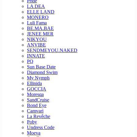
Pride
LA DEA
ELLE LAND
MONERO
Luli Fama
BE.MA.BAE
JENEE MER
NIKYOU
ANVIBE
SENDMEYOU.NAKED
INNATE
PQ
Sun Base Date
Diamond Swim
My Nymph
Ellinida
GOCCIA
Moresqa
SandCruise
Bond Eye
Camvari
La Revêche
Poby
Undress Code
Moeva