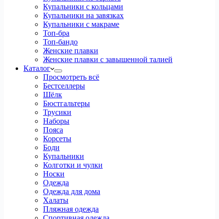
Купальники с кольцами
Купальники на завязках
Купальники с макраме
Топ-бра
Топ-бандо
Женские плавки
Женские плавки с завышенной талией
Каталог
Просмотреть всё
Бестселлеры
Шёлк
Бюстгальтеры
Трусики
Наборы
Пояса
Корсеты
Боди
Купальники
Колготки и чулки
Носки
Одежда
Одежда для дома
Халаты
Пляжная одежда
Спортивная одежда