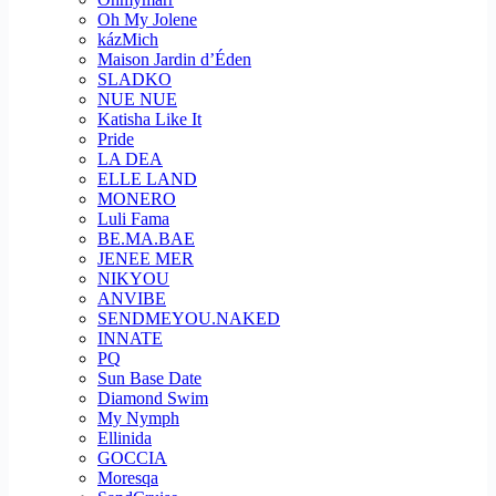
Oh My Jolene
kázMich
Maison Jardin d’Éden
SLADKO
NUE NUE
Katisha Like It
Pride
LA DEA
ELLE LAND
MONERO
Luli Fama
BE.MA.BAE
JENEE MER
NIKYOU
ANVIBE
SENDMEYOU.NAKED
INNATE
PQ
Sun Base Date
Diamond Swim
My Nymph
Ellinida
GOCCIA
Moresqa