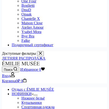
One Four
Boglietti
DnuD
Opaak
Chantelle X
Maison Close
Atelier Amour
Ysabel Mora
Bye Bra
Falke
Подарочный сертификат
Доступные фильтры
ЛЕТНЯЯ РАСПРОДАЖА
Избранное
0
Поиск
Вход
Корзина
0
₽
0
Отдых с ÉMILIE MUSÉE
НОВИНКИ
Нижнее бельё
Купальники
Спортивная одежда