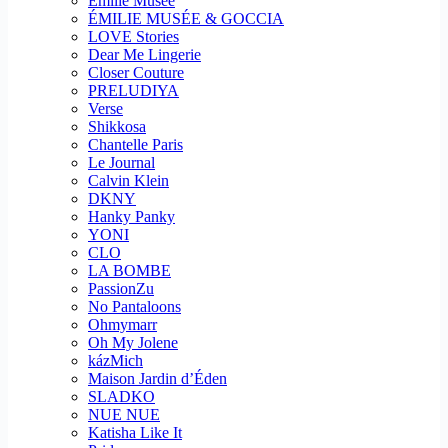
Emilie Musee
ÉMILIE MUSÉE & GOCCIA
LOVE Stories
Dear Me Lingerie
Closer Couture
PRELUDIYA
Verse
Shikkosa
Chantelle Paris
Le Journal
Calvin Klein
DKNY
Hanky Panky
YONI
CLO
LA BOMBE
PassionZu
No Pantaloons
Ohmymarr
Oh My Jolene
kázMich
Maison Jardin d’Éden
SLADKO
NUE NUE
Katisha Like It