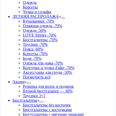
Одежда
Корсеты
Чулки и гольфы
ЛЕТНЯЯ РАСПРОДАЖА
Купальники
-70%
Пляжная одежда
-70%
Одежда
-50%
LOVE Stories
-70%
Бюстгальтеры
-70%
Трусики
-70%
Пояса
-60%
Корсеты
-70%
Боди
-70%
Одежда для дома
-70%
Колготки и чулки Falke
-70%
Аксессуары для груди
-50%
Посмотреть всё
Акции
Резинка для волос в подарок
Второй бюстгальтер — 30%
Трусики 3+1
Бюстгальтеры
Бюстгальтеры без косточек
Бюстгальтеры с косточками
Бюстгальтеры с мягкими чашками