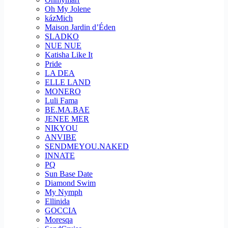
Oh My Jolene
kázMich
Maison Jardin d’Éden
SLADKO
NUE NUE
Katisha Like It
Pride
LA DEA
ELLE LAND
MONERO
Luli Fama
BE.MA.BAE
JENEE MER
NIKYOU
ANVIBE
SENDMEYOU.NAKED
INNATE
PQ
Sun Base Date
Diamond Swim
My Nymph
Ellinida
GOCCIA
Moresqa