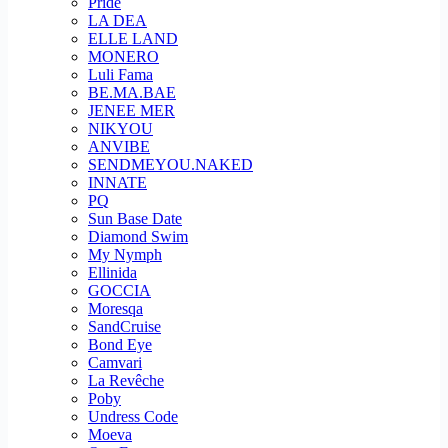
Pride
LA DEA
ELLE LAND
MONERO
Luli Fama
BE.MA.BAE
JENEE MER
NIKYOU
ANVIBE
SENDMEYOU.NAKED
INNATE
PQ
Sun Base Date
Diamond Swim
My Nymph
Ellinida
GOCCIA
Moresqa
SandCruise
Bond Eye
Camvari
La Revêche
Poby
Undress Code
Moeva