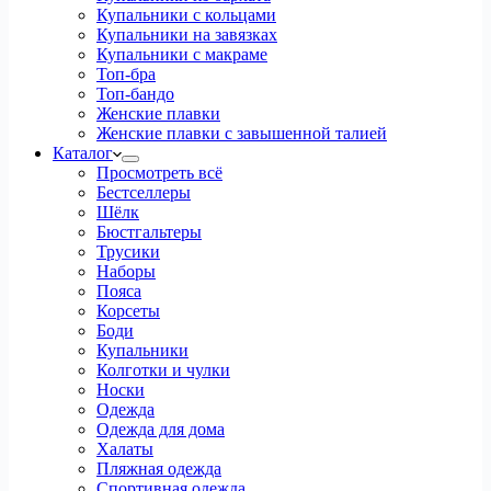
Купальники с кольцами
Купальники на завязках
Купальники с макраме
Топ-бра
Топ-бандо
Женские плавки
Женские плавки с завышенной талией
Каталог
Просмотреть всё
Бестселлеры
Шёлк
Бюстгальтеры
Трусики
Наборы
Пояса
Корсеты
Боди
Купальники
Колготки и чулки
Носки
Одежда
Одежда для дома
Халаты
Пляжная одежда
Спортивная одежда