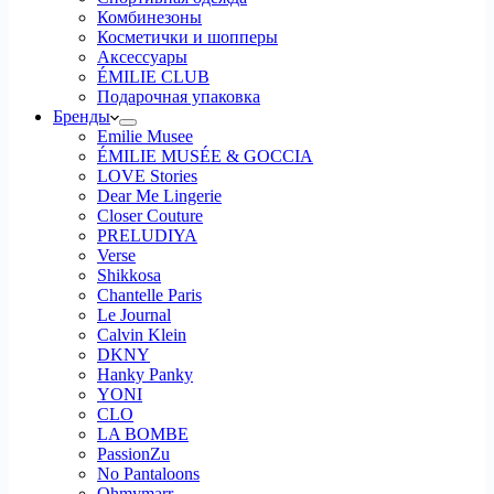
Комбинезоны
Косметички и шопперы
Аксессуары
ÉMILIE CLUB
Подарочная упаковка
Бренды
Emilie Musee
ÉMILIE MUSÉE & GOCCIA
LOVE Stories
Dear Me Lingerie
Closer Couture
PRELUDIYA
Verse
Shikkosa
Chantelle Paris
Le Journal
Calvin Klein
DKNY
Hanky Panky
YONI
CLO
LA BOMBE
PassionZu
No Pantaloons
Ohmymarr