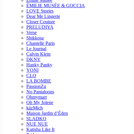
Emilie Musee
ÉMILIE MUSÉE & GOCCIA
LOVE Stories
Dear Me Lingerie
Closer Couture
PRELUDIYA
Verse
Shikkosa
Chantelle Paris
Le Journal
Calvin Klein
DKNY
Hanky Panky
YONI
CLO
LA BOMBE
PassionZu
No Pantaloons
Ohmymarr
Oh My Jolene
kázMich
Maison Jardin d’Éden
SLADKO
NUE NUE
Katisha Like It