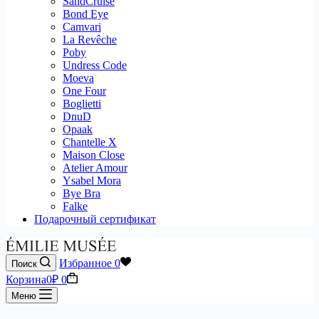
SandCruise
Bond Eye
Camvari
La Revêche
Poby
Undress Code
Moeva
One Four
Boglietti
DnuD
Opaak
Chantelle X
Maison Close
Atelier Amour
Ysabel Mora
Bye Bra
Falke
Подарочный сертификат
Избранное
0
Поиск
Корзина
0
₽
0
Меню