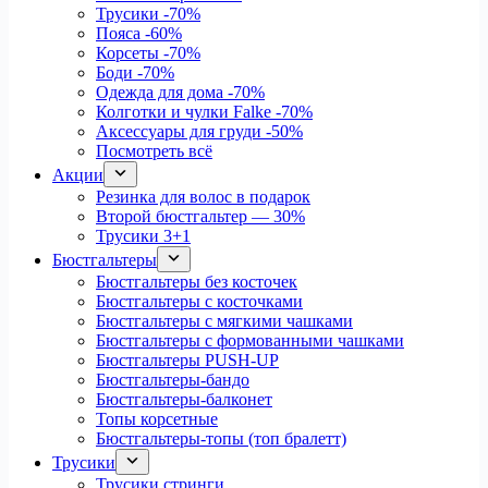
Трусики
-70%
Пояса
-60%
Корсеты
-70%
Боди
-70%
Одежда для дома
-70%
Колготки и чулки Falke
-70%
Аксессуары для груди
-50%
Посмотреть всё
Акции
Резинка для волос в подарок
Второй бюстгальтер — 30%
Трусики 3+1
Бюстгальтеры
Бюстгальтеры без косточек
Бюстгальтеры с косточками
Бюстгальтеры с мягкими чашками
Бюстгальтеры с формованными чашками
Бюстгальтеры PUSH-UP
Бюстгальтеры-бандо
Бюстгальтеры-балконет
Топы корсетные
Бюстгальтеры-топы (топ бралетт)
Трусики
Трусики стринги