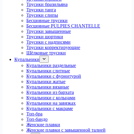
Трусики бразильяна
Трусики танга
Трусики слипы
Бесшовные трусики
Бесшовные PULPIES CHANTELLE
Трусики завышенные
Трусики шортики
Трусики с надписями
Трусики корректирующие
Шёлковые трусики
Купальники
Купальники раздельные
Купальники слитные
Купальники с фурнитурой
Купальники жатые
Купальники вязаные
Купальники из бархата
Купальники с кольцами
Купальники на завязках
Купальники с макраме
Топ-бра
Топ-бандо
Женские плавки
Женские плавки с завышенной талией