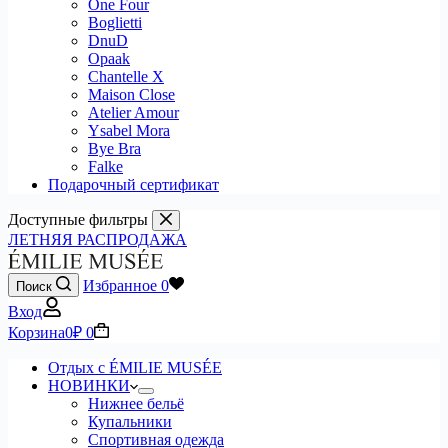
One Four
Boglietti
DnuD
Opaak
Chantelle X
Maison Close
Atelier Amour
Ysabel Mora
Bye Bra
Falke
Подарочный сертификат
Доступные фильтры
ЛЕТНЯЯ РАСПРОДАЖА
Избранное
0
Поиск
Вход
Корзина
0
₽
0
Отдых с ÉMILIE MUSÉE
НОВИНКИ
Нижнее бельё
Купальники
Спортивная одежда