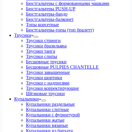
Бюстгальтеры с формованными чашками
Бюстгальтеры PUSH-UP
Бюстгальтеры-бандо
Бюстгальтеры-балконет
Топы корсетные
Бюстгальтеры-топы (топ бралетт)
Трусики
Трусики стринги
Трусики бразильяна
Трусики танга
Трусики слипы
Бесшовные трусики
Бесшовные PULPIES CHANTELLE
Трусики завышенные
Трусики шортики
Трусики с надписями
Трусики корректирующие
Шёлковые трусики
Купальники
Купальники раздельные
Купальники слитные
Купальники с фурнитурой
Купальники жатые
Купальники вязаные
Купальники из бархата