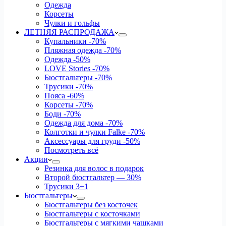
Одежда
Корсеты
Чулки и гольфы
ЛЕТНЯЯ РАСПРОДАЖА
Купальники
-70%
Пляжная одежда
-70%
Одежда
-50%
LOVE Stories
-70%
Бюстгальтеры
-70%
Трусики
-70%
Пояса
-60%
Корсеты
-70%
Боди
-70%
Одежда для дома
-70%
Колготки и чулки Falke
-70%
Аксессуары для груди
-50%
Посмотреть всё
Акции
Резинка для волос в подарок
Второй бюстгальтер — 30%
Трусики 3+1
Бюстгальтеры
Бюстгальтеры без косточек
Бюстгальтеры с косточками
Бюстгальтеры с мягкими чашками