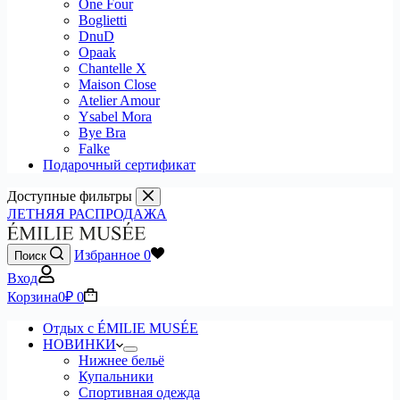
One Four
Boglietti
DnuD
Opaak
Chantelle X
Maison Close
Atelier Amour
Ysabel Mora
Bye Bra
Falke
Подарочный сертификат
Доступные фильтры
ЛЕТНЯЯ РАСПРОДАЖА
Избранное
0
Поиск
Вход
Корзина
0
₽
0
Отдых с ÉMILIE MUSÉE
НОВИНКИ
Нижнее бельё
Купальники
Спортивная одежда