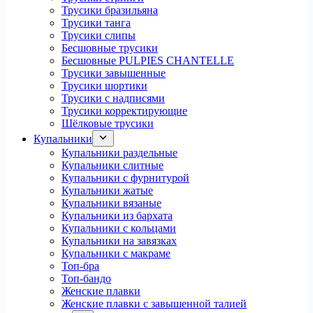
Трусики бразильяна
Трусики танга
Трусики слипы
Бесшовные трусики
Бесшовные PULPIES CHANTELLE
Трусики завышенные
Трусики шортики
Трусики с надписями
Трусики корректирующие
Шёлковые трусики
Купальники
Купальники раздельные
Купальники слитные
Купальники с фурнитурой
Купальники жатые
Купальники вязаные
Купальники из бархата
Купальники с кольцами
Купальники на завязках
Купальники с макраме
Топ-бра
Топ-бандо
Женские плавки
Женские плавки с завышенной талией