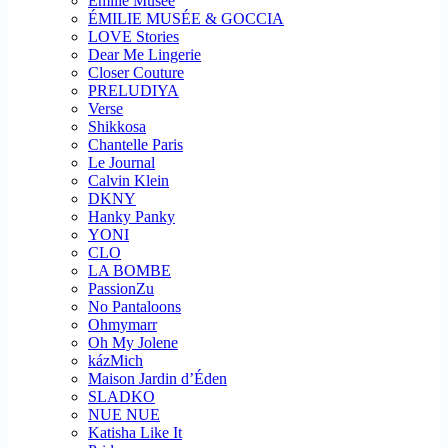
Emilie Musee
ÉMILIE MUSÉE & GOCCIA
LOVE Stories
Dear Me Lingerie
Closer Couture
PRELUDIYA
Verse
Shikkosa
Chantelle Paris
Le Journal
Calvin Klein
DKNY
Hanky Panky
YONI
CLO
LA BOMBE
PassionZu
No Pantaloons
Ohmymarr
Oh My Jolene
kázMich
Maison Jardin d’Éden
SLADKO
NUE NUE
Katisha Like It