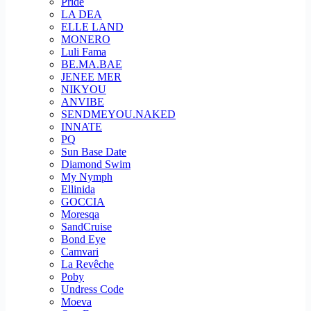
Pride
LA DEA
ELLE LAND
MONERO
Luli Fama
BE.MA.BAE
JENEE MER
NIKYOU
ANVIBE
SENDMEYOU.NAKED
INNATE
PQ
Sun Base Date
Diamond Swim
My Nymph
Ellinida
GOCCIA
Moresqa
SandCruise
Bond Eye
Camvari
La Revêche
Poby
Undress Code
Moeva