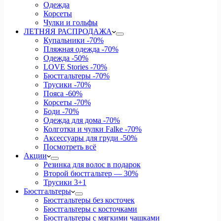
Одежда
Корсеты
Чулки и гольфы
ЛЕТНЯЯ РАСПРОДАЖА
Купальники
-70%
Пляжная одежда
-70%
Одежда
-50%
LOVE Stories
-70%
Бюстгальтеры
-70%
Трусики
-70%
Пояса
-60%
Корсеты
-70%
Боди
-70%
Одежда для дома
-70%
Колготки и чулки Falke
-70%
Аксессуары для груди
-50%
Посмотреть всё
Акции
Резинка для волос в подарок
Второй бюстгальтер — 30%
Трусики 3+1
Бюстгальтеры
Бюстгальтеры без косточек
Бюстгальтеры с косточками
Бюстгальтеры с мягкими чашками