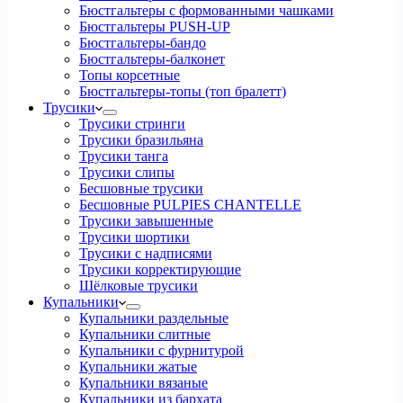
Бюстгальтеры с формованными чашками
Бюстгальтеры PUSH-UP
Бюстгальтеры-бандо
Бюстгальтеры-балконет
Топы корсетные
Бюстгальтеры-топы (топ бралетт)
Трусики
Трусики стринги
Трусики бразильяна
Трусики танга
Трусики слипы
Бесшовные трусики
Бесшовные PULPIES CHANTELLE
Трусики завышенные
Трусики шортики
Трусики с надписями
Трусики корректирующие
Шёлковые трусики
Купальники
Купальники раздельные
Купальники слитные
Купальники с фурнитурой
Купальники жатые
Купальники вязаные
Купальники из бархата