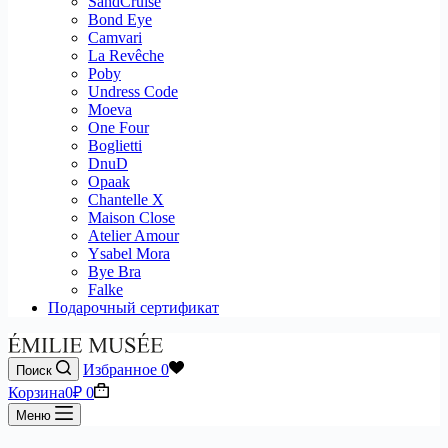
SandCruise
Bond Eye
Camvari
La Revêche
Poby
Undress Code
Moeva
One Four
Boglietti
DnuD
Opaak
Chantelle X
Maison Close
Atelier Amour
Ysabel Mora
Bye Bra
Falke
Подарочный сертификат
Избранное
0
Поиск
Корзина
0
₽
0
Меню