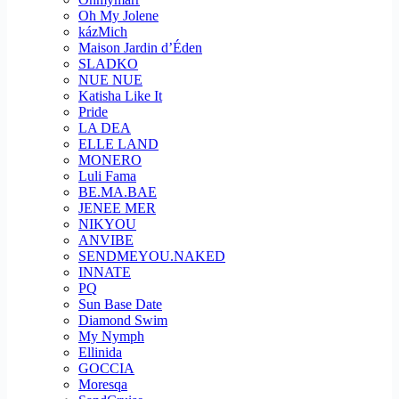
Oh My Jolene
kázMich
Maison Jardin d’Éden
SLADKO
NUE NUE
Katisha Like It
Pride
LA DEA
ELLE LAND
MONERO
Luli Fama
BE.MA.BAE
JENEE MER
NIKYOU
ANVIBE
SENDMEYOU.NAKED
INNATE
PQ
Sun Base Date
Diamond Swim
My Nymph
Ellinida
GOCCIA
Moresqa