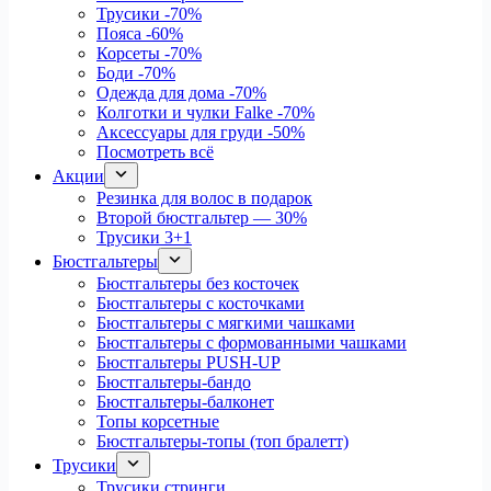
Трусики
-70%
Пояса
-60%
Корсеты
-70%
Боди
-70%
Одежда для дома
-70%
Колготки и чулки Falke
-70%
Аксессуары для груди
-50%
Посмотреть всё
Акции
Резинка для волос в подарок
Второй бюстгальтер — 30%
Трусики 3+1
Бюстгальтеры
Бюстгальтеры без косточек
Бюстгальтеры с косточками
Бюстгальтеры с мягкими чашками
Бюстгальтеры с формованными чашками
Бюстгальтеры PUSH-UP
Бюстгальтеры-бандо
Бюстгальтеры-балконет
Топы корсетные
Бюстгальтеры-топы (топ бралетт)
Трусики
Трусики стринги