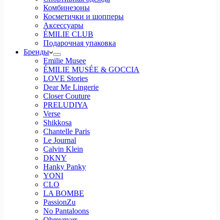
Комбинезоны
Косметички и шопперы
Аксессуары
ÉMILIE CLUB
Подарочная упаковка
Бренды
Emilie Musee
ÉMILIE MUSÉE & GOCCIA
LOVE Stories
Dear Me Lingerie
Closer Couture
PRELUDIYA
Verse
Shikkosa
Chantelle Paris
Le Journal
Calvin Klein
DKNY
Hanky Panky
YONI
CLO
LA BOMBE
PassionZu
No Pantaloons
Ohmymarr