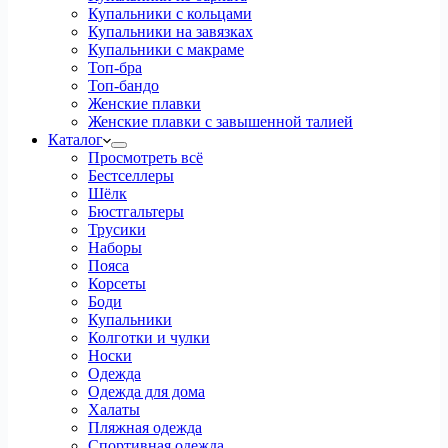
Купальники с кольцами
Купальники на завязках
Купальники с макраме
Топ-бра
Топ-бандо
Женские плавки
Женские плавки с завышенной талией
Каталог
Просмотреть всё
Бестселлеры
Шёлк
Бюстгальтеры
Трусики
Наборы
Пояса
Корсеты
Боди
Купальники
Колготки и чулки
Носки
Одежда
Одежда для дома
Халаты
Пляжная одежда
Спортивная одежда