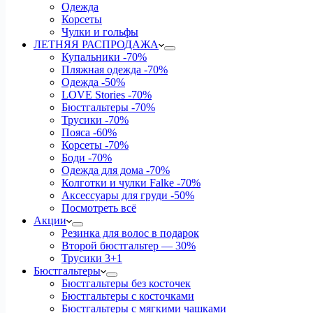
Одежда
Корсеты
Чулки и гольфы
ЛЕТНЯЯ РАСПРОДАЖА
Купальники
-70%
Пляжная одежда
-70%
Одежда
-50%
LOVE Stories
-70%
Бюстгальтеры
-70%
Трусики
-70%
Пояса
-60%
Корсеты
-70%
Боди
-70%
Одежда для дома
-70%
Колготки и чулки Falke
-70%
Аксессуары для груди
-50%
Посмотреть всё
Акции
Резинка для волос в подарок
Второй бюстгальтер — 30%
Трусики 3+1
Бюстгальтеры
Бюстгальтеры без косточек
Бюстгальтеры с косточками
Бюстгальтеры с мягкими чашками