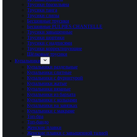
Трусики бразильяна
Трусики танга
Трусики слипы
Бесшовные трусики
Бесшовные PULPIES CHANTELLE
Трусики завышенные
Трусики шортики
Трусики с надписями
Трусики корректирующие
Шёлковые трусики
Купальники
Купальники раздельные
Купальники слитные
Купальники с фурнитурой
Купальники жатые
Купальники вязаные
Купальники из бархата
Купальники с кольцами
Купальники на завязках
Купальники с макраме
Топ-бра
Топ-бандо
Женские плавки
Женские плавки с завышенной талией