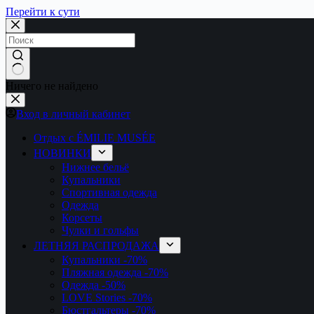
Перейти к сути
Ничего не найдено
Вход в личный кабинет
Отдых с ÉMILIE MUSÉE
НОВИНКИ
Нижнее бельё
Купальники
Спортивная одежда
Одежда
Корсеты
Чулки и гольфы
ЛЕТНЯЯ РАСПРОДАЖА
Купальники
-70%
Пляжная одежда
-70%
Одежда
-50%
LOVE Stories
-70%
Бюстгальтеры
-70%