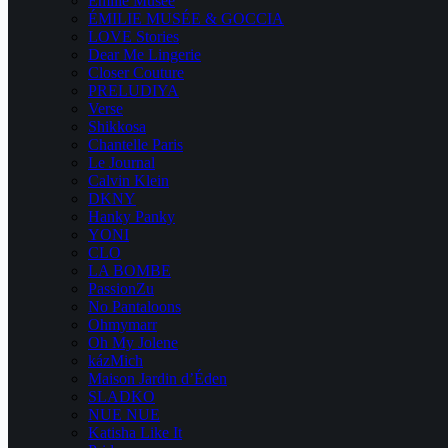
Emilie Musee
ÉMILIE MUSÉE & GOCCIA
LOVE Stories
Dear Me Lingerie
Closer Couture
PRELUDIYA
Verse
Shikkosa
Chantelle Paris
Le Journal
Calvin Klein
DKNY
Hanky Panky
YONI
CLO
LA BOMBE
PassionZu
No Pantaloons
Ohmymarr
Oh My Jolene
kázMich
Maison Jardin d’Éden
SLADKO
NUE NUE
Katisha Like It