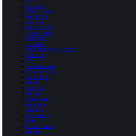
Pride
LA DEA
ELLE LAND
MONERO
Luli Fama
BE.MA.BAE
JENEE MER
NIKYOU
ANVIBE
SENDMEYOU.NAKED
INNATE
PQ
Sun Base Date
Diamond Swim
My Nymph
Ellinida
GOCCIA
Moresqa
SandCruise
Bond Eye
Camvari
La Revêche
Poby
Undress Code
Moeva