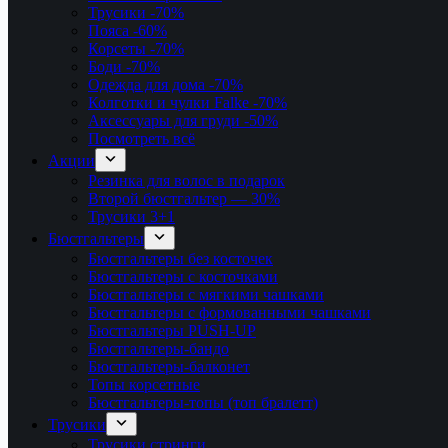
Трусики
-70%
Пояса
-60%
Корсеты
-70%
Боди
-70%
Одежда для дома
-70%
Колготки и чулки Falke
-70%
Аксессуары для груди
-50%
Посмотреть всё
Акции
Резинка для волос в подарок
Второй бюстгальтер — 30%
Трусики 3+1
Бюстгальтеры
Бюстгальтеры без косточек
Бюстгальтеры с косточками
Бюстгальтеры с мягкими чашками
Бюстгальтеры с формованными чашками
Бюстгальтеры PUSH-UP
Бюстгальтеры-бандо
Бюстгальтеры-балконет
Топы корсетные
Бюстгальтеры-топы (топ бралетт)
Трусики
Трусики стринги