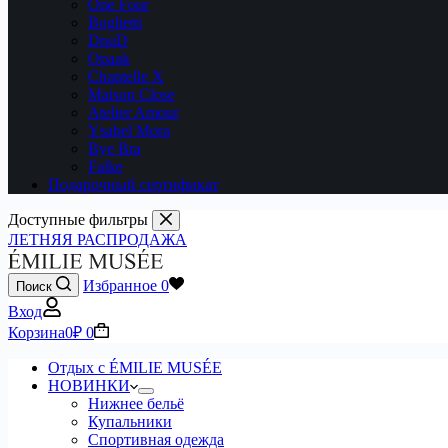
One Four
Boglietti
DnuD
Opaak
Chantelle X
Maison Close
Atelier Amour
Ysabel Mora
Bye Bra
Falke
Подарочный сертификат
Доступные фильтры
ЛЕТНЯЯ РАСПРОДАЖА
Избранное
0
Поиск
Вход
Корзина
0
₽
0
Отдых с ÉMILIE MUSÉE
НОВИНКИ
Нижнее бельё
Купальники
Спортивная одежда