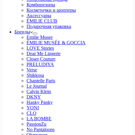
Комбинезоны
Косметички и шопперы
Аксессуары
ÉMILIE CLUB
Подарочная упаковка
Бренды
Emilie Musee
ÉMILIE MUSÉE & GOCCIA
LOVE Stories
Dear Me Lingerie
Closer Couture
PRELUDIYA
Verse
Shikkosa
Chantelle Paris
Le Journal
Calvin Klein
DKNY
Hanky Panky
YONI
CLO
LA BOMBE
PassionZu
No Pantaloons
Ohmymarr