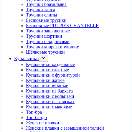
Трусики бразильяна
Трусики танга
Трусики слипы
Бесшовные трусики
Бесшовные PULPIES CHANTELLE
Трусики завышенные
Трусики шортики
Трусики с надписями
Трусики корректирующие
Шёлковые трусики
Купальники
Купальники раздельные
Купальники слитные
Купальники с фурнитурой
Купальники жатые
Купальники вязаные
Купальники из бархата
Купальники с кольцами
Купальники на завязках
Купальники с макраме
Топ-бра
Топ-бандо
Женские плавки
Женские плавки с завышенной талией