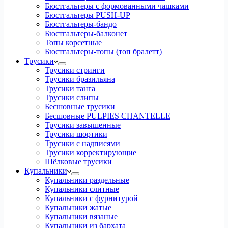
Бюстгальтеры с формованными чашками
Бюстгальтеры PUSH-UP
Бюстгальтеры-бандо
Бюстгальтеры-балконет
Топы корсетные
Бюстгальтеры-топы (топ бралетт)
Трусики
Трусики стринги
Трусики бразильяна
Трусики танга
Трусики слипы
Бесшовные трусики
Бесшовные PULPIES CHANTELLE
Трусики завышенные
Трусики шортики
Трусики с надписями
Трусики корректирующие
Шёлковые трусики
Купальники
Купальники раздельные
Купальники слитные
Купальники с фурнитурой
Купальники жатые
Купальники вязаные
Купальники из бархата