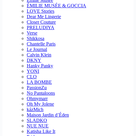
Emilie Musee
ÉMILIE MUSÉE & GOCCIA
LOVE Stories
Dear Me Lingerie
Closer Couture
PRELUDIYA
Verse
Shikkosa
Chantelle Paris
Le Journal
Calvin Klein
DKNY
Hanky Panky
YONI
CLO
LA BOMBE
PassionZu
No Pantaloons
Ohmymarr
Oh My Jolene
kázMich
Maison Jardin d’Éden
SLADKO
NUE NUE
Katisha Like It