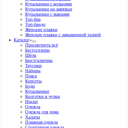
Купальники с кольцами
Купальники на завязках
Купальники с макраме
Топ-бра
Топ-бандо
Женские плавки
Женские плавки с завышенной талией
Каталог
Просмотреть всё
Бестселлеры
Шёлк
Бюстгальтеры
Трусики
Наборы
Пояса
Корсеты
Боди
Купальники
Колготки и чулки
Носки
Одежда
Одежда для дома
Халаты
Пляжная одежда
Спортивная одежда