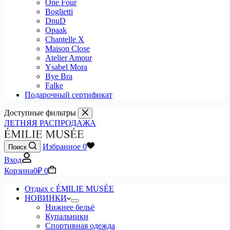
One Four
Boglietti
DnuD
Opaak
Chantelle X
Maison Close
Atelier Amour
Ysabel Mora
Bye Bra
Falke
Подарочный сертификат
Доступные фильтры
ЛЕТНЯЯ РАСПРОДАЖА
Избранное
0
Поиск
Вход
Корзина
0
₽
0
Отдых с ÉMILIE MUSÉE
НОВИНКИ
Нижнее бельё
Купальники
Спортивная одежда