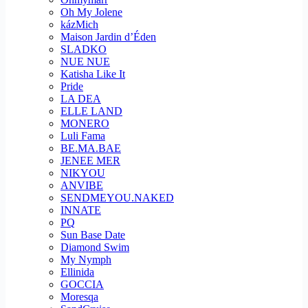
Oh My Jolene
kázMich
Maison Jardin d’Éden
SLADKO
NUE NUE
Katisha Like It
Pride
LA DEA
ELLE LAND
MONERO
Luli Fama
BE.MA.BAE
JENEE MER
NIKYOU
ANVIBE
SENDMEYOU.NAKED
INNATE
PQ
Sun Base Date
Diamond Swim
My Nymph
Ellinida
GOCCIA
Moresqa