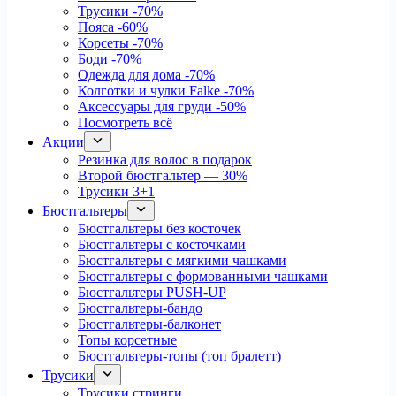
Трусики
-70%
Пояса
-60%
Корсеты
-70%
Боди
-70%
Одежда для дома
-70%
Колготки и чулки Falke
-70%
Аксессуары для груди
-50%
Посмотреть всё
Акции
Резинка для волос в подарок
Второй бюстгальтер — 30%
Трусики 3+1
Бюстгальтеры
Бюстгальтеры без косточек
Бюстгальтеры с косточками
Бюстгальтеры с мягкими чашками
Бюстгальтеры с формованными чашками
Бюстгальтеры PUSH-UP
Бюстгальтеры-бандо
Бюстгальтеры-балконет
Топы корсетные
Бюстгальтеры-топы (топ бралетт)
Трусики
Трусики стринги