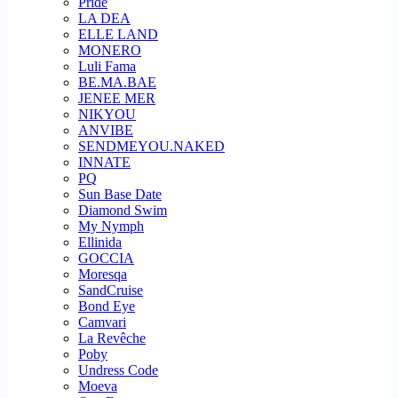
Pride
LA DEA
ELLE LAND
MONERO
Luli Fama
BE.MA.BAE
JENEE MER
NIKYOU
ANVIBE
SENDMEYOU.NAKED
INNATE
PQ
Sun Base Date
Diamond Swim
My Nymph
Ellinida
GOCCIA
Moresqa
SandCruise
Bond Eye
Camvari
La Revêche
Poby
Undress Code
Moeva