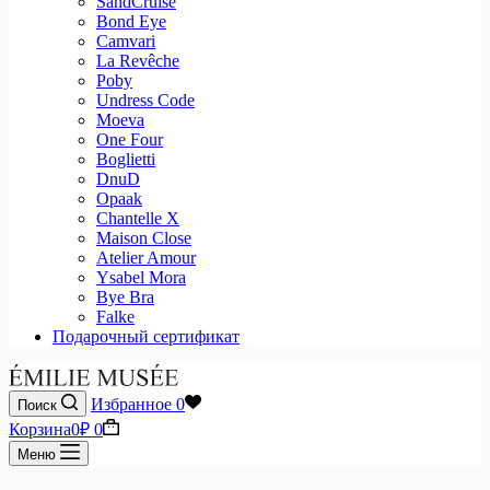
SandCruise
Bond Eye
Camvari
La Revêche
Poby
Undress Code
Moeva
One Four
Boglietti
DnuD
Opaak
Chantelle X
Maison Close
Atelier Amour
Ysabel Mora
Bye Bra
Falke
Подарочный сертификат
Избранное
0
Поиск
Корзина
0
₽
0
Меню